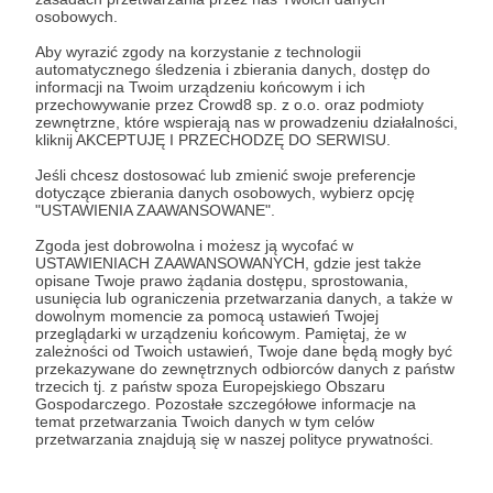
- Działamy realnie, a nie wirtualnie
osobowych.
Aby wyrazić zgody na korzystanie z technologii
Głównym zadaniem naszej organizacji są
automatycznego śledzenia i zbierania danych, dostęp do
interwencję, czyli wyjazdy na kontrole
informacji na Twoim urządzeniu końcowym i ich
interwencyjne dotyczące znęcania się nad
przechowywanie przez Crowd8 sp. z o.o. oraz podmioty
Rozwiń opis
zewnętrzne, które wspierają nas w prowadzeniu działalności,
zwierzętami. Każdego dnia otrzymujemy liczne
kliknij AKCEPTUJĘ I PRZECHODZĘ DO SERWISU.
zgłoszenia dotyczące przejawów przemocy nad
naszymi mniejszymi braćmi. Wyjazdy
Jeśli chcesz dostosować lub zmienić swoje preferencje
dotyczące zbierania danych osobowych, wybierz opcję
interwencyjne odbywają się często w asyście
Cele
"USTAWIENIA ZAAWANSOWANE".
policji.
Zgoda jest dobrowolna i możesz ją wycofać w
USTAWIENIACH ZAAWANSOWANYCH, gdzie jest także
opisane Twoje prawo żądania dostępu, sprostowania,
Zima zabija! Uratuj zwierzęta z
Leczenie zwierz
usunięcia lub ograniczenia przetwarzania danych, a także w
interwencji!
interwencyjnie
dowolnym momencie za pomocą ustawień Twojej
przeglądarki w urządzeniu końcowym. Pamiętaj, że w
5 000 zł
4 960 zł
15 000 zł
14 96
zależności od Twoich ustawień, Twoje dane będą mogły być
miesięcznie
brakuje
miesięcznie
brakuj
przekazywane do zewnętrznych odbiorców danych z państw
trzecich tj. z państw spoza Europejskiego Obszaru
Gospodarczego. Pozostałe szczegółowe informacje na
0%
0%
temat przetwarzania Twoich danych w tym celów
przetwarzania znajdują się w naszej polityce prywatności.
Zima jest surowa dla wszystkich istot
Otwarte, ropiejące r
żyjących na naszym świecie, ale
schronienia, głodze
zwierzęta, które nie mają dostępu do
wrośnięte w szyję...