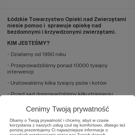
Łódzkie Towarzystwo Opieki nad Zwierzętami
niesie pomoc i sprawuje opiekę nad
bezdomnymi i krzywdzonymi zwierzętami.
KIM JESTEŚMY?
- Działamy od 1990 roku
- Przeprowadziliśmy ponad 10000 tysięcy
interwencji
- Uratowaliśmy kilka tysięcy psów i kotów
- Przed sąd doprowadziliśmy kilkudziesięciu
oprawców
Cenimy Twoją prywatność
- Uratowaliśmy kilkadziesiąt lisów z fermy
futrzarskiej przed okrutną śmiercią
Dbamy o Twoją prywatność i chcemy, abyś w czasie
korzystania z naszych usług czuł się komfortowo, dlatego też
- Wspieramy legalnie działające schroniska
poniżej prezentujemy Ci najważniejsze informacje o
zasadach przetwarzania przez nas Twoich danych