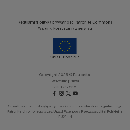
Regulamin
Polityka prywatności
Patronite Commons
Warunki korzystania z serwisu
Unia Europejska
Copyright 2026 © Patronite.
Wszelkie prawa
zastrzeżone.
Crowd8 sp. z o.o. jest wyłącznym właścicielem znaku słowno-graficznego
Patronite chronionego przez Urząd Patentowy Rzeczpospolitej Polskiej nr
R.322414