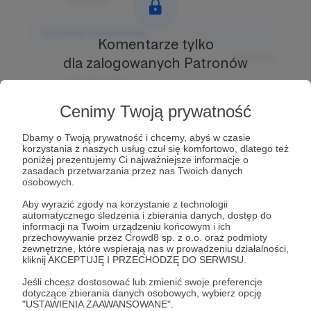
3 dni temu
Komentarz użytkownika
Komentarze tylko
Odpowiedz
dla zalogowanych Patronów
Użytkownik
Prowadź ciekawe rozmowy z innymi Patronami i
3 dni temu
Autorem.
Dołącz do Patronów już teraz i odblokuj
Cenimy Twoją prywatność
dostęp!
Komentarz użytkownika
Dbamy o Twoją prywatność i chcemy, abyś w czasie
Zostań Patronem
korzystania z naszych usług czuł się komfortowo, dlatego też
Odpowiedz
poniżej prezentujemy Ci najważniejsze informacje o
zasadach przetwarzania przez nas Twoich danych
Użytkownik
osobowych.
3 dni temu
Aby wyrazić zgody na korzystanie z technologii
automatycznego śledzenia i zbierania danych, dostęp do
Komentarz użytkownika
informacji na Twoim urządzeniu końcowym i ich
przechowywanie przez Crowd8 sp. z o.o. oraz podmioty
zewnętrzne, które wspierają nas w prowadzeniu działalności,
Odpowiedz
kliknij AKCEPTUJĘ I PRZECHODZĘ DO SERWISU.
Jeśli chcesz dostosować lub zmienić swoje preferencje
dotyczące zbierania danych osobowych, wybierz opcję
"USTAWIENIA ZAAWANSOWANE".