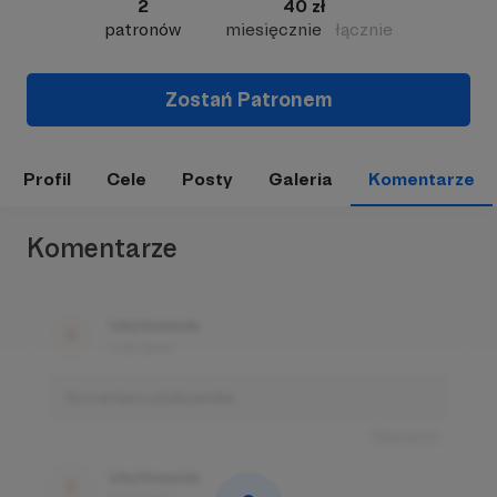
2
40 zł
patronów
miesięcznie
łącznie
Zostań Patronem
Profil
Cele
Posty
Galeria
Komentarze
Komentarze
Użytkownik
3 dni temu
Komentarz użytkownika
Odpowiedz
Użytkownik