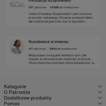
Fundacja Szopowisko
137
patronów
10585
zł
miesięcznie
Celem Fundacji 'Szopowisko' jest ochrona
przyrody i edukacja. Chcemy pokazać Wam,
jak cudownie jest móc żyć w zgodzie i
harmonii pośród zwierząt, również tych
'nieudomowionych'. Fundacja prowadzi azyl
dla różnych gatunków zwierząt, a szczególnie
skupia się na szopach praczach.
Kuszlewicz w imieniu
117
patronów
5934
zł
miesięcznie
Moją super mocą jest wiedza o tym, jak
stawać w obronie praw zwierząt i przyrody.
Chcę stworzyć podcast i blog edukacyjny 'w
imieniu', po to, by każda osoba w Polsce
miała dostęp do bezpłatnej i wzmacniającej
edukacji. Niech temat praw zwierząt i
przyrody dotrze do każdego miejsca w
Polsce!
Kategorie
O Patronite
Dodatkowe produkty
Pomoc