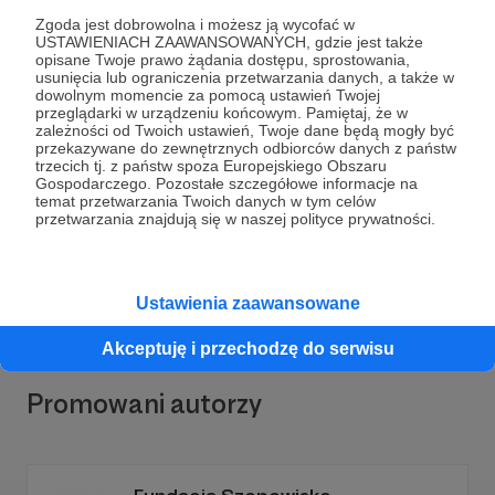
Zgoda jest dobrowolna i możesz ją wycofać w
USTAWIENIACH ZAAWANSOWANYCH, gdzie jest także
opisane Twoje prawo żądania dostępu, sprostowania,
usunięcia lub ograniczenia przetwarzania danych, a także w
dowolnym momencie za pomocą ustawień Twojej
przeglądarki w urządzeniu końcowym. Pamiętaj, że w
Dołącz do grona Patronów!
zależności od Twoich ustawień, Twoje dane będą mogły być
przekazywane do zewnętrznych odbiorców danych z państw
trzecich tj. z państw spoza Europejskiego Obszaru
Gospodarczego. Pozostałe szczegółowe informacje na
Wesprzyj działalność Autora
Łódzkie Towarzystwo
temat przetwarzania Twoich danych w tym celów
Opieki nad Zwierzętami
już teraz!
przetwarzania znajdują się w naszej polityce prywatności.
Zostań Patronem
Ustawienia zaawansowane
Akceptuję i przechodzę do serwisu
Promowani autorzy