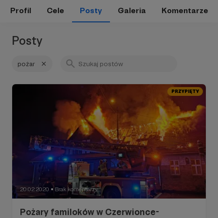
Profil
Cele
Posty
Galeria
Komentarze
Posty
pożar
PRZYPIĘTY
20.02.2020
Brak komentarzy
●
Pożary familoków w Czerwionce-