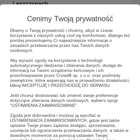
Leszczynach
W dniu 18.02.2020 w naszej miejscowości miały miejsce
dwa pożary w krótki odstępie czasu. Ponad 50 osób
Cenimy Twoją prywatność
zostało bez dachu nad głową!
Dbamy o Twoją prywatność i chcemy, abyś w czasie
pożar
familoki
podpalenie
korzystania z naszych usług czuł się komfortowo, dlatego też
poniżej prezentujemy Ci najważniejsze informacje o
zasadach przetwarzania przez nas Twoich danych
osobowych.
Aby wyrazić zgody na korzystanie z technologii
automatycznego śledzenia i zbierania danych, dostęp do
informacji na Twoim urządzeniu końcowym i ich
przechowywanie przez Crowd8 sp. z o.o. oraz podmioty
zewnętrzne, które wspierają nas w prowadzeniu działalności,
kliknij AKCEPTUJĘ I PRZECHODZĘ DO SERWISU.
Jeśli chcesz dostosować lub zmienić swoje preferencje
dotyczące zbierania danych osobowych, wybierz opcję
"USTAWIENIA ZAAWANSOWANE".
Dołącz do grona Patronów!
Zgoda jest dobrowolna i możesz ją wycofać w
USTAWIENIACH ZAAWANSOWANYCH, gdzie jest także
opisane Twoje prawo żądania dostępu, sprostowania,
Wesprzyj działalność Autora
Luxtorpeda Czerwionka
usunięcia lub ograniczenia przetwarzania danych, a także w
dowolnym momencie za pomocą ustawień Twojej
już teraz!