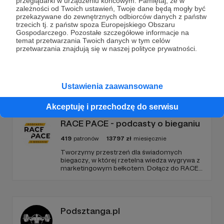
przeglądarki w urządzeniu końcowym. Pamiętaj, że w
zależności od Twoich ustawień, Twoje dane będą mogły być
przekazywane do zewnętrznych odbiorców danych z państw
trzecich tj. z państw spoza Europejskiego Obszaru
Zostań Patronem
Gospodarczego. Pozostałe szczegółowe informacje na
temat przetwarzania Twoich danych w tym celów
przetwarzania znajdują się w naszej polityce prywatności.
Promowani autorzy
Ustawienia zaawansowane
Akceptuję i przechodzę do serwisu
RACE PACE - podcasty o bieganiu
419
patronów
13797
zł
miesięcznie
Tworzymy przestrzeń dla świadomych
biegaczy, w której rzetelna wiedza wygrywa z
marketingowym bełkotem. Dołącz do RACE
PACE i wspieraj niezależne dziennikarstwo
sportowe, relacje z najważniejszych festiwali
biegowych oraz rozwój narzędzi tworzonych
z pasji do sportu.
Podsztanga.pl