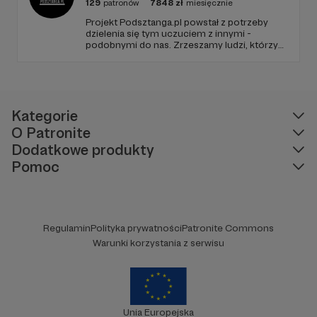
129
patronów
7848
zł
miesięcznie
Projekt Podsztanga.pl powstał z potrzeby
dzielenia się tym uczuciem z innymi -
podobnymi do nas. Zrzeszamy ludzi, którzy
traktują trening poważnie. Wspierają się i
rozumieją w radościach oraz trudach uprawy
siły. To miejsce, w którym oddanie
treningowi jest szanowane i oczekiwane.
Kategorie
O Patronite
Dodatkowe produkty
Pomoc
Regulamin
Polityka prywatności
Patronite Commons
Warunki korzystania z serwisu
Unia Europejska