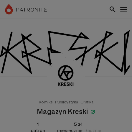
Komiks
Publicystyka
Grafika
Magazyn Kreski
1
5 zł
patron
miesięcznie
łącznie