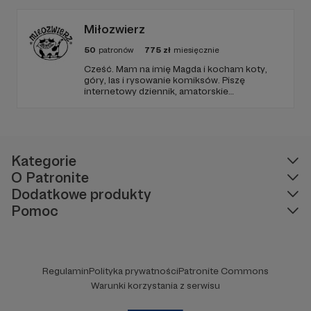
filmiki tworzone tylko dla patronów!
Miłozwierz
50
patronów
775
zł
miesięcznie
Cześć. Mam na imię Magda i kocham koty,
góry, las i rysowanie komiksów. Piszę
internetowy dziennik, amatorskie
opowiadania i rysuję. Rysuję, rysuję, rysuję,
rysuję. W międzyczasie miącham koty. Mam
odjechane marzenia, które próbuję spełniać i
cieszę się, że jestem.
Kategorie
O Patronite
Dodatkowe produkty
Pomoc
Regulamin
Polityka prywatności
Patronite Commons
Warunki korzystania z serwisu