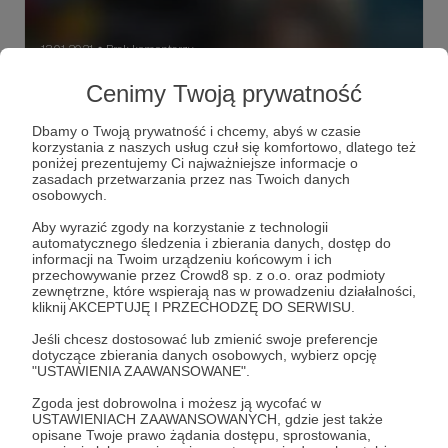
13.01.2021
Brak komentarzy
●
Cenimy Twoją prywatność
Tytuły, na które czekamy w 2021 roku #1
TO ZALEDWIE CZĘŚĆ PIERWSZA, TEKST BEDZIE
Dbamy o Twoją prywatność i chcemy, abyś w czasie
AKTUALIZOWANY
korzystania z naszych usług czuł się komfortowo, dlatego też
poniżej prezentujemy Ci najważniejsze informacje o
top 10
oczekiwania 2021
2021
+5
zasadach przetwarzania przez nas Twoich danych
osobowych.
Aby wyrazić zgody na korzystanie z technologii
automatycznego śledzenia i zbierania danych, dostęp do
informacji na Twoim urządzeniu końcowym i ich
przechowywanie przez Crowd8 sp. z o.o. oraz podmioty
zewnętrzne, które wspierają nas w prowadzeniu działalności,
kliknij AKCEPTUJĘ I PRZECHODZĘ DO SERWISU.
Jeśli chcesz dostosować lub zmienić swoje preferencje
dotyczące zbierania danych osobowych, wybierz opcję
"USTAWIENIA ZAAWANSOWANE".
Zgoda jest dobrowolna i możesz ją wycofać w
USTAWIENIACH ZAAWANSOWANYCH, gdzie jest także
Dołącz do grona Patronów!
opisane Twoje prawo żądania dostępu, sprostowania,