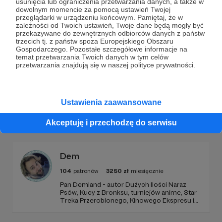
usunięcia lub ograniczenia przetwarzania danych, a także w
dowolnym momencie za pomocą ustawień Twojej
Wesprzyj działalność Autora
Magazyn Kreski
już
przeglądarki w urządzeniu końcowym. Pamiętaj, że w
zależności od Twoich ustawień, Twoje dane będą mogły być
teraz!
przekazywane do zewnętrznych odbiorców danych z państw
trzecich tj. z państw spoza Europejskiego Obszaru
Gospodarczego. Pozostałe szczegółowe informacje na
temat przetwarzania Twoich danych w tym celów
Zostań Patronem
przetwarzania znajdują się w naszej polityce prywatności.
Ustawienia zaawansowane
Promowani autorzy
Akceptuję i przechodzę do serwisu
Dem
104
patronów
3250
zł
miesięcznie
Pan Demland - autor Dużych Ilości Naraz
Psów, Kucy z Bronksu, turniejów anime, Star
Treka Przerobionego, Kinowego Ekspresu i
streamów na Dem_Fm. Dołącz do mojego
Patronite, żeby czytać komiksy i oglądać