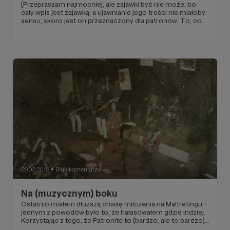
[Przepraszam najmocniej, ale zajawki być nie może, bo
cały wpis jest zajawką, a ujawnianie jego treści nie miałoby
sensu, skoro jest on przeznaczony dla patronów. To, co
piszę, ma sens, prawda?]
29.03.2018
Brak komentarzy
●
Na (muzycznym) boku
Ostatnio miałem dłuższą chwilę milczenia na Maltretingu -
jednym z powodów było to, że hałasowałem gdzie indziej.
Korzystając z tego, że Patronite to (bardzo, ale to bardzo)
kameralny kącik, chciałbym się tu, jako w jednym z