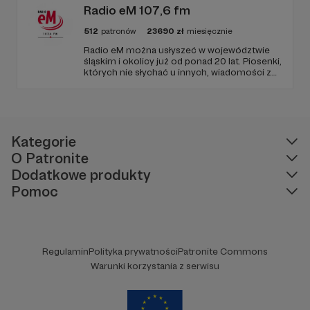
Radio eM 107,6 fm
512
patronów
23690
zł
miesięcznie
Radio eM można usłyszeć w województwie
śląskim i okolicy już od ponad 20 lat. Piosenki,
których nie słychać u innych, wiadomości z
regionu, wartościowe treści, no i dobry
humor. To wszystko znajdziecie u nas.
Jesteście z nami każdego dnia, a teraz
zachęcamy - zostańcie naszymi Patronami!
Kategorie
O Patronite
Dodatkowe produkty
Pomoc
Regulamin
Polityka prywatności
Patronite Commons
Warunki korzystania z serwisu