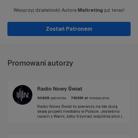
Wesprzyj działalność Autora
Maltreting
już teraz!
Zostań Patronem
Promowani autorzy
Radio Nowy Świat
30639
patronów
781391
zł
miesięcznie
Radio Nowy Świat to pierwszy na tak dużą
skalę projekt medialny w Polsce. Jesteśmy
razem z Wami, żeby trzymać wspólnie pion i
poziom. Jeśli chcesz nam w tym pomóc -
zapraszamy, miejsca nie zabraknie. :)