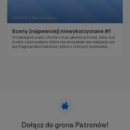
22.05.2017
Brak komentarzy
●
Sceny (najpewniej) niewykorzystane #1
Od jakiegoś czasu chodzi mi po głowie pomysł, żeby coś
zrobić z pomysłami, które nie doczekały się realizacji czy
też fragmentami tekstów, które z różnych powodów
usunąłem (zwykle: długość lub niedopasowanie do
konwencji), mimo że je lubiłem. I tak sobie myślę - może
Patronite będzie dobrym miejscem, w którym będę mógł
je wykorzystać, jako materiały tylko dla Patronów?
Spróbujmy,
Dołącz do grona Patronów!