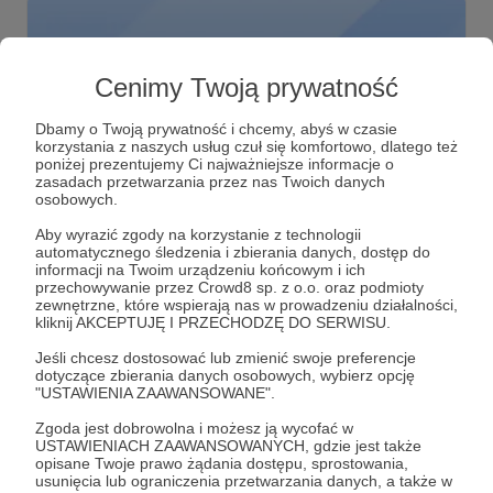
Cenimy Twoją prywatność
Dbamy o Twoją prywatność i chcemy, abyś w czasie
korzystania z naszych usług czuł się komfortowo, dlatego też
poniżej prezentujemy Ci najważniejsze informacje o
zasadach przetwarzania przez nas Twoich danych
osobowych.
16.01.2018
Brak komentarzy
Aby wyrazić zgody na korzystanie z technologii
●
automatycznego śledzenia i zbierania danych, dostęp do
informacji na Twoim urządzeniu końcowym i ich
Niebieska tabletka, czerwona tabletka...
przechowywanie przez Crowd8 sp. z o.o. oraz podmioty
zewnętrzne, które wspierają nas w prowadzeniu działalności,
Nie wiem, co o tym sądzicie, ale tym powinien się zająć
kliknij AKCEPTUJĘ I PRZECHODZĘ DO SERWISU.
rzecznik. Czym? Może to zabrzmi obcesowo, ale tego
dowiedzą się tylko Patroni.
Jeśli chcesz dostosować lub zmienić swoje preferencje
dotyczące zbierania danych osobowych, wybierz opcję
"USTAWIENIA ZAAWANSOWANE".
Zgoda jest dobrowolna i możesz ją wycofać w
USTAWIENIACH ZAAWANSOWANYCH, gdzie jest także
opisane Twoje prawo żądania dostępu, sprostowania,
usunięcia lub ograniczenia przetwarzania danych, a także w