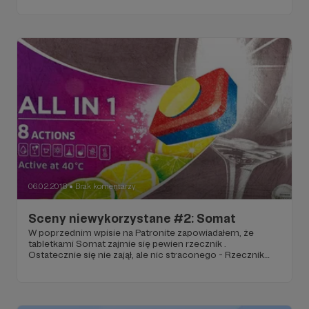
pierwszych miejsc, pochwalić efektami tego pobocznego
hałasowania.
06.02.2018
Brak komentarzy
●
Sceny niewykorzystane #2: Somat
W poprzednim wpisie na Patronite zapowiadałem, że
tabletkami Somat zajmie się pewien rzecznik .
Ostatecznie się nie zajął, ale nic straconego - Rzecznik
może pojawić się tutaj. I tylko tutaj!