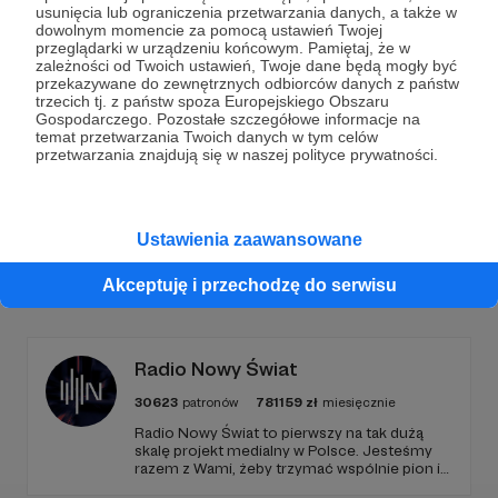
Dołącz do grona Patronów!
usunięcia lub ograniczenia przetwarzania danych, a także w
dowolnym momencie za pomocą ustawień Twojej
przeglądarki w urządzeniu końcowym. Pamiętaj, że w
Wesprzyj działalność Autora
Marcin Ogdowski
już
zależności od Twoich ustawień, Twoje dane będą mogły być
teraz!
przekazywane do zewnętrznych odbiorców danych z państw
trzecich tj. z państw spoza Europejskiego Obszaru
Gospodarczego. Pozostałe szczegółowe informacje na
temat przetwarzania Twoich danych w tym celów
Zostań Patronem
przetwarzania znajdują się w naszej polityce prywatności.
Ustawienia zaawansowane
Promowani autorzy
Akceptuję i przechodzę do serwisu
Radio Nowy Świat
30623
patronów
781159
zł
miesięcznie
Radio Nowy Świat to pierwszy na tak dużą
skalę projekt medialny w Polsce. Jesteśmy
razem z Wami, żeby trzymać wspólnie pion i
poziom. Jeśli chcesz nam w tym pomóc -