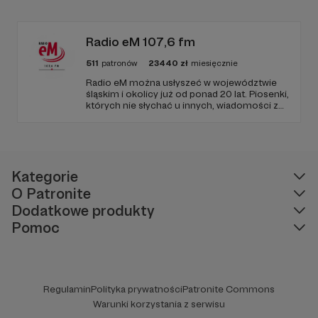
zapraszamy, miejsca nie zabraknie. :)
Radio eM 107,6 fm
511
patronów
23440
zł
miesięcznie
Radio eM można usłyszeć w województwie
śląskim i okolicy już od ponad 20 lat. Piosenki,
których nie słychać u innych, wiadomości z
regionu, wartościowe treści, no i dobry
humor. To wszystko znajdziecie u nas.
Jesteście z nami każdego dnia, a teraz
zachęcamy - zostańcie naszymi Patronami!
Kategorie
O Patronite
Dodatkowe produkty
Pomoc
Regulamin
Polityka prywatności
Patronite Commons
Warunki korzystania z serwisu