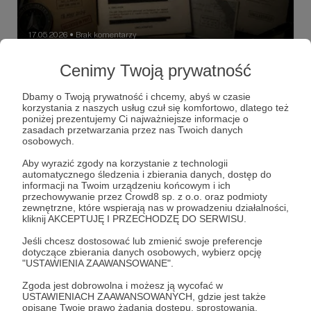
17.05.2026
Brak komentarzy
●
"Obcy"
Cenimy Twoją prywatność
Nagrania z myśliwców, świetliste obiekty nad Syrią,
meldunki marynarzy i archiwa z czasów zimnej wojny –
Dbamy o Twoją prywatność i chcemy, abyś w czasie
Pentagon rozpoczął publikację kolejnych akt dotyczących
korzystania z naszych usług czuł się komfortowo, dlatego też
UFO.
poniżej prezentujemy Ci najważniejsze informacje o
UFO
UAP
Pentagon
+5
zasadach przetwarzania przez nas Twoich danych
osobowych.
Aby wyrazić zgody na korzystanie z technologii
automatycznego śledzenia i zbierania danych, dostęp do
informacji na Twoim urządzeniu końcowym i ich
przechowywanie przez Crowd8 sp. z o.o. oraz podmioty
zewnętrzne, które wspierają nas w prowadzeniu działalności,
kliknij AKCEPTUJĘ I PRZECHODZĘ DO SERWISU.
Jeśli chcesz dostosować lub zmienić swoje preferencje
dotyczące zbierania danych osobowych, wybierz opcję
"USTAWIENIA ZAAWANSOWANE".
Zgoda jest dobrowolna i możesz ją wycofać w
USTAWIENIACH ZAAWANSOWANYCH, gdzie jest także
opisane Twoje prawo żądania dostępu, sprostowania,