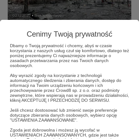
02.12.2022
Brak komentarzy
●
(Bez)powrotni
Cenimy Twoją prywatność
Informacja o 10-13 tysiącach zabitych ukraińskich
żołnierzy jest nieprawdziwa. Premiera wpisu na Patronite!
Dbamy o Twoją prywatność i chcemy, abyś w czasie
korzystania z naszych usług czuł się komfortowo, dlatego też
Ursula von der Leyen
wołodymyr zełenski
poniżej prezentujemy Ci najważniejsze informacje o
zasadach przetwarzania przez nas Twoich danych
Mychajło Podolak
+4
osobowych.
Aby wyrazić zgody na korzystanie z technologii
automatycznego śledzenia i zbierania danych, dostęp do
informacji na Twoim urządzeniu końcowym i ich
przechowywanie przez Crowd8 sp. z o.o. oraz podmioty
zewnętrzne, które wspierają nas w prowadzeniu działalności,
kliknij AKCEPTUJĘ I PRZECHODZĘ DO SERWISU.
Jeśli chcesz dostosować lub zmienić swoje preferencje
dotyczące zbierania danych osobowych, wybierz opcję
"USTAWIENIA ZAAWANSOWANE".
Zgoda jest dobrowolna i możesz ją wycofać w
USTAWIENIACH ZAAWANSOWANYCH, gdzie jest także