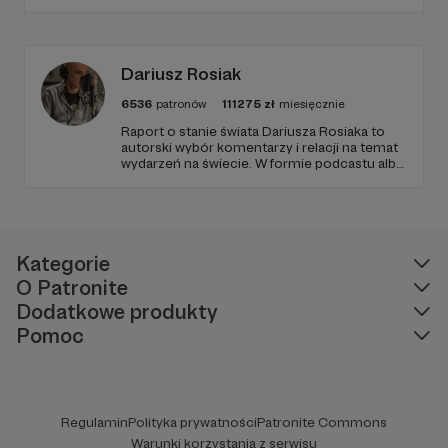
poziom. Jeśli chcesz nam w tym pomóc -
zapraszamy, miejsca nie zabraknie. :)
Dariusz Rosiak
6536
patronów
111275
zł
miesięcznie
Raport o stanie świata Dariusza Rosiaka to
autorski wybór komentarzy i relacji na temat
wydarzeń na świecie. W formie podcastu albo
programów na żywo z różnych miejsc na
ziemi.
Kategorie
O Patronite
Dodatkowe produkty
Pomoc
Regulamin
Polityka prywatności
Patronite Commons
Warunki korzystania z serwisu