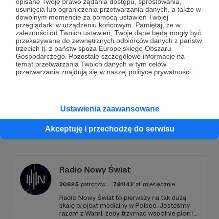
opisane Twoje prawo żądania dostępu, sprostowania,
Dołącz do grona Patronów!
usunięcia lub ograniczenia przetwarzania danych, a także w
dowolnym momencie za pomocą ustawień Twojej
przeglądarki w urządzeniu końcowym. Pamiętaj, że w
Wesprzyj działalność Autora
Marcin Ogdowski
już
zależności od Twoich ustawień, Twoje dane będą mogły być
przekazywane do zewnętrznych odbiorców danych z państw
teraz!
trzecich tj. z państw spoza Europejskiego Obszaru
Gospodarczego. Pozostałe szczegółowe informacje na
temat przetwarzania Twoich danych w tym celów
przetwarzania znajdują się w naszej polityce prywatności.
Zostań Patronem
Ustawienia zaawansowane
Promowani autorzy
Akceptuję i przechodzę do serwisu
Radio Nowy Świat
30625
patronów
781142
zł
miesięcznie
Radio Nowy Świat to pierwszy na tak dużą
skalę projekt medialny w Polsce. Jesteśmy
razem z Wami, żeby trzymać wspólnie pion i