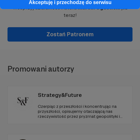
Akceptuję i przechodzę do serwisu
Wesprzyj działalność Autora
Marcin Ogdowski
już
teraz!
Zostań Patronem
Promowani autorzy
Strategy&Future
Czerpiąc z przeszłości i koncentrując na
przyszłości, opisujemy otaczającą nas
rzeczywistość przez pryzmat geopolityki i
geostrategii. Naszym celem jest uczynienie
ze Strategy&Future kluczowego źródła myśli
geopolitycznej w Polsce i w Europie.