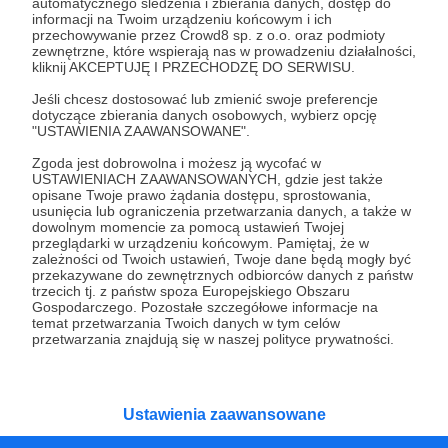
automatycznego śledzenia i zbierania danych, dostęp do
informacji na Twoim urządzeniu końcowym i ich
04.05.2023
Brak komentarzy
●
przechowywanie przez Crowd8 sp. z o.o. oraz podmioty
zewnętrzne, które wspierają nas w prowadzeniu działalności,
Wysuszanie
kliknij AKCEPTUJĘ I PRZECHODZĘ DO SERWISU.
„To zapowiedź kontrofensywy” – wieszczą specjaliści
Jeśli chcesz dostosować lub zmienić swoje preferencje
komentujący ostatnie ukraińskie ataki. Premiera wpisu na
dotyczące zbierania danych osobowych, wybierz opcję
Patronite!
"USTAWIENIA ZAAWANSOWANE".
Himars
himarsowanie
zaplecze logistyczne
+1
Zgoda jest dobrowolna i możesz ją wycofać w
USTAWIENIACH ZAAWANSOWANYCH, gdzie jest także
opisane Twoje prawo żądania dostępu, sprostowania,
usunięcia lub ograniczenia przetwarzania danych, a także w
dowolnym momencie za pomocą ustawień Twojej
przeglądarki w urządzeniu końcowym. Pamiętaj, że w
zależności od Twoich ustawień, Twoje dane będą mogły być
przekazywane do zewnętrznych odbiorców danych z państw
trzecich tj. z państw spoza Europejskiego Obszaru
Gospodarczego. Pozostałe szczegółowe informacje na
temat przetwarzania Twoich danych w tym celów
przetwarzania znajdują się w naszej polityce prywatności.
Ustawienia zaawansowane
Dołącz do grona Patronów!