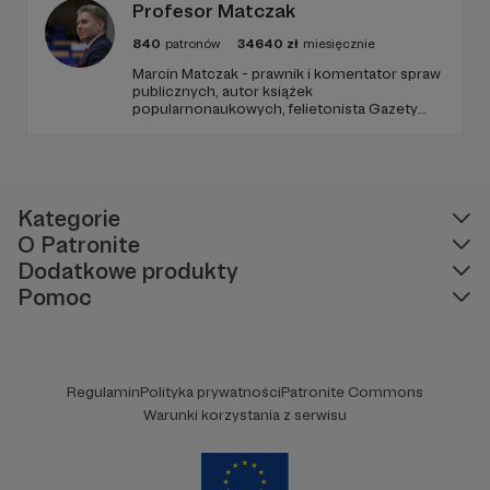
Profesor Matczak
840
patronów
34640
zł
miesięcznie
Marcin Matczak - prawnik i komentator spraw
publicznych, autor książek
popularnonaukowych, felietonista Gazety
Wyborczej, autor podkastów i filmów
edukacyjnych. Mówi jasno o prawie, filozofii i
języku. Promuje umiarkowanie w życiu
publicznym, walczy z plemiennością i
bańkami informacyjnymi.
Kategorie
O Patronite
Dodatkowe produkty
Pomoc
Regulamin
Polityka prywatności
Patronite Commons
Warunki korzystania z serwisu