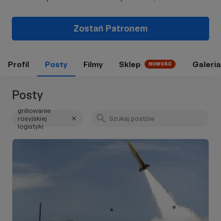
Zostań Patronem
Profil
Posty
Filmy
Sklep
Galeria
NOWOŚĆ
Posty
grillowanie
rosyjskiej
logistyki