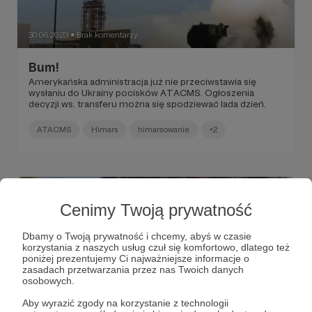
30.06.2023
Brak komentarzy
●
Bum!
Amerykańska administracja już nie przeciwstawia się
wysłaniu do Ukrainy pocisków ATACMS. Ogłoszenia
decyzji ws. transferu można się spodziewać lada dzień.
ATACMS
Himars
himarsowanie
+2
Cenimy Twoją prywatność
Dbamy o Twoją prywatność i chcemy, abyś w czasie
korzystania z naszych usług czuł się komfortowo, dlatego też
poniżej prezentujemy Ci najważniejsze informacje o
zasadach przetwarzania przez nas Twoich danych
osobowych.
Aby wyrazić zgody na korzystanie z technologii