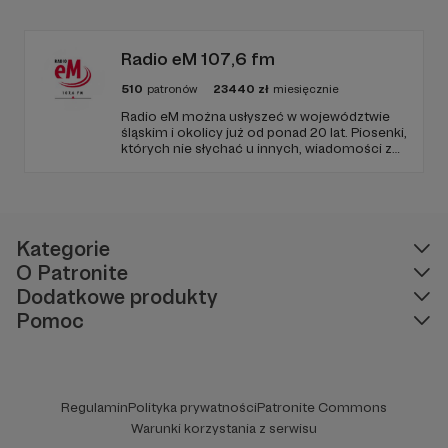
edukacyjnych. Mówi jasno o prawie, filozofii i
języku. Promuje umiarkowanie w życiu
publicznym, walczy z plemiennością i
bańkami informacyjnymi.
Radio eM 107,6 fm
510
patronów
23440
zł
miesięcznie
Radio eM można usłyszeć w województwie
śląskim i okolicy już od ponad 20 lat. Piosenki,
których nie słychać u innych, wiadomości z
regionu, wartościowe treści, no i dobry
humor. To wszystko znajdziecie u nas.
Jesteście z nami każdego dnia, a teraz
zachęcamy - zostańcie naszymi Patronami!
Kategorie
O Patronite
Dodatkowe produkty
Pomoc
Regulamin
Polityka prywatności
Patronite Commons
Warunki korzystania z serwisu