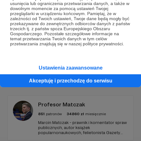
Dołącz do grona Patronów!
usunięcia lub ograniczenia przetwarzania danych, a także w
dowolnym momencie za pomocą ustawień Twojej
przeglądarki w urządzeniu końcowym. Pamiętaj, że w
Wesprzyj działalność Autora
Marcin Ogdowski
już
zależności od Twoich ustawień, Twoje dane będą mogły być
teraz!
przekazywane do zewnętrznych odbiorców danych z państw
trzecich tj. z państw spoza Europejskiego Obszaru
Gospodarczego. Pozostałe szczegółowe informacje na
temat przetwarzania Twoich danych w tym celów
Zostań Patronem
przetwarzania znajdują się w naszej polityce prywatności.
Ustawienia zaawansowane
Promowani autorzy
Akceptuję i przechodzę do serwisu
Profesor Matczak
851
patronów
34860
zł
miesięcznie
Marcin Matczak - prawnik i komentator spraw
publicznych, autor książek
popularnonaukowych, felietonista Gazety
Wyborczej, autor podkastów i filmów