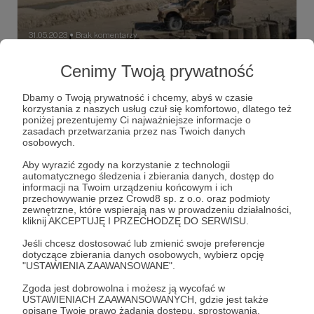
31.05.2023
Brak komentarzy
●
Uposażenie
Cenimy Twoją prywatność
Oto kolejna część cyklu, w ramach którego publikuję
obszerne fragmenty mojej pierwszej książki
Dbamy o Twoją prywatność i chcemy, abyś w czasie
„zAfganistanu.pl. Alfabet polskiej misji”.
korzystania z naszych usług czuł się komfortowo, dlatego też
poniżej prezentujemy Ci najważniejsze informacje o
wojna w afganistanie
ISAF
najemnictwo
+3
zasadach przetwarzania przez nas Twoich danych
osobowych.
Aby wyrazić zgody na korzystanie z technologii
automatycznego śledzenia i zbierania danych, dostęp do
informacji na Twoim urządzeniu końcowym i ich
przechowywanie przez Crowd8 sp. z o.o. oraz podmioty
zewnętrzne, które wspierają nas w prowadzeniu działalności,
kliknij AKCEPTUJĘ I PRZECHODZĘ DO SERWISU.
Jeśli chcesz dostosować lub zmienić swoje preferencje
dotyczące zbierania danych osobowych, wybierz opcję
"USTAWIENIA ZAAWANSOWANE".
Zgoda jest dobrowolna i możesz ją wycofać w
USTAWIENIACH ZAAWANSOWANYCH, gdzie jest także
opisane Twoje prawo żądania dostępu, sprostowania,