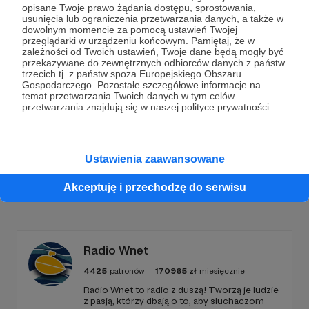
opisane Twoje prawo żądania dostępu, sprostowania,
usunięcia lub ograniczenia przetwarzania danych, a także w
Dołącz do grona Patronów!
dowolnym momencie za pomocą ustawień Twojej
przeglądarki w urządzeniu końcowym. Pamiętaj, że w
zależności od Twoich ustawień, Twoje dane będą mogły być
Wesprzyj działalność Autora
Marcin Ogdowski
już
przekazywane do zewnętrznych odbiorców danych z państw
teraz!
trzecich tj. z państw spoza Europejskiego Obszaru
Gospodarczego. Pozostałe szczegółowe informacje na
temat przetwarzania Twoich danych w tym celów
przetwarzania znajdują się w naszej polityce prywatności.
Zostań Patronem
Ustawienia zaawansowane
Akceptuję i przechodzę do serwisu
Promowani autorzy
Radio Wnet
4425
patronów
170965
zł
miesięcznie
Radio Wnet to radio z duszą! Tworzą je ludzie
z pasją, którzy dbają o to, aby słuchaczom