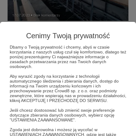
17.07.2023
Brak komentarzy
●
(Samo)zaduszanie
Cenimy Twoją prywatność
Dobrze wchodzić w nowy tydzień z dobrymi
wiadomościami. Część z nich spłynęła już w weekend,
część nad ranem; wszystkie świadczą o kłopotach rosjan.
Dbamy o Twoją prywatność i chcemy, abyś w czasie
Premiera postu na Patronite!
korzystania z naszych usług czuł się komfortowo, dlatego też
poniżej prezentujemy Ci najważniejsze informacje o
siergiej szojgu
walerij gierasimow
Iwan Popow
zasadach przetwarzania przez nas Twoich danych
+4
osobowych.
Aby wyrazić zgody na korzystanie z technologii
automatycznego śledzenia i zbierania danych, dostęp do
informacji na Twoim urządzeniu końcowym i ich
przechowywanie przez Crowd8 sp. z o.o. oraz podmioty
zewnętrzne, które wspierają nas w prowadzeniu działalności,
kliknij AKCEPTUJĘ I PRZECHODZĘ DO SERWISU.
Jeśli chcesz dostosować lub zmienić swoje preferencje
dotyczące zbierania danych osobowych, wybierz opcję
"USTAWIENIA ZAAWANSOWANE".
Zgoda jest dobrowolna i możesz ją wycofać w
USTAWIENIACH ZAAWANSOWANYCH, gdzie jest także