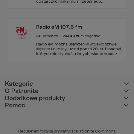
dostarczyć maksimum rzetelnego
dziennikarstwa. A mogą to robić, ponieważ
Radio Wnet jest w pełni niezależne i… wolne!
Zachowanie tej właśnie wolności zależy dziś
od Twojego wsparcia!
Radio eM 107,6 fm
511
patronów
23440
zł
miesięcznie
Radio eM można usłyszeć w województwie
śląskim i okolicy już od ponad 20 lat. Piosenki,
których nie słychać u innych, wiadomości z
regionu, wartościowe treści, no i dobry
humor. To wszystko znajdziecie u nas.
Jesteście z nami każdego dnia, a teraz
zachęcamy - zostańcie naszymi Patronami!
Kategorie
O Patronite
Dodatkowe produkty
Pomoc
Regulamin
Polityka prywatności
Patronite Commons