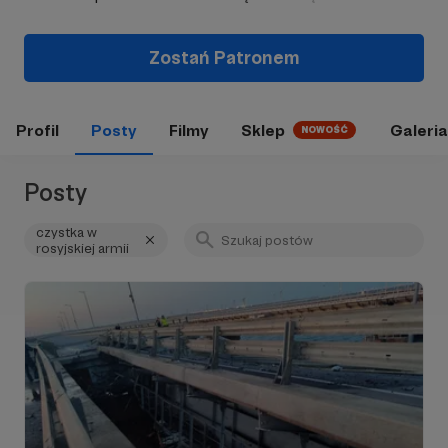
Zostań Patronem
Profil
Posty
Filmy
Sklep
Galeria
NOWOŚĆ
Posty
czystka w
rosyjskiej armii