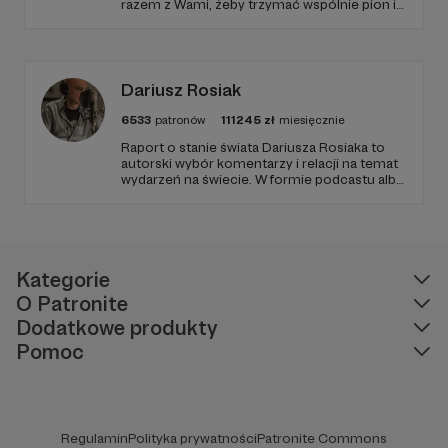
razem z Wami, żeby trzymać wspólnie pion i
poziom. Jeśli chcesz nam w tym pomóc -
zapraszamy, miejsca nie zabraknie. :)
Dariusz Rosiak
6533
patronów
111245
zł
miesięcznie
Raport o stanie świata Dariusza Rosiaka to
autorski wybór komentarzy i relacji na temat
wydarzeń na świecie. W formie podcastu albo
programów na żywo z różnych miejsc na
ziemi.
Kategorie
O Patronite
Dodatkowe produkty
Pomoc
Regulamin
Polityka prywatności
Patronite Commons