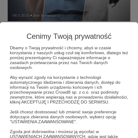
06.11.2023
Brak komentarzy
●
Młodość
Cenimy Twoją prywatność
Kino akcji lat 80. i 90. – z tym swoim przerysowaniem,
którego mięśnie superbohaterów były uosobieniem – źle
się zestarzało. Nie zmienia to faktu, że Arnold
Dbamy o Twoją prywatność i chcemy, abyś w czasie
Schwarzenegger i Sylwester Stallone to bohaterowie
korzystania z naszych usług czuł się komfortowo, dlatego też
mojej wczesnej młodości.
poniżej prezentujemy Ci najważniejsze informacje o
Arnold Schwarzenegger
Sylwester Stallone
zasadach przetwarzania przez nas Twoich danych
Kino akcji lat 80. i 90.
+5
osobowych.
Aby wyrazić zgody na korzystanie z technologii
automatycznego śledzenia i zbierania danych, dostęp do
informacji na Twoim urządzeniu końcowym i ich
przechowywanie przez Crowd8 sp. z o.o. oraz podmioty
zewnętrzne, które wspierają nas w prowadzeniu działalności,
kliknij AKCEPTUJĘ I PRZECHODZĘ DO SERWISU.
Jeśli chcesz dostosować lub zmienić swoje preferencje
dotyczące zbierania danych osobowych, wybierz opcję
"USTAWIENIA ZAAWANSOWANE".
Zgoda jest dobrowolna i możesz ją wycofać w
USTAWIENIACH ZAAWANSOWANYCH, gdzie jest także