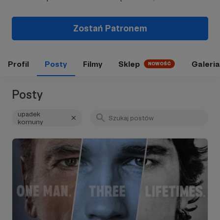
Zostań Patronem
Profil
Posty
Filmy
Sklep
Galeria
NOWOŚĆ
Posty
upadek
komuny