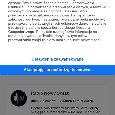
opisane Twoje prawo żądania dostępu, sprostowania,
usunięcia lub ograniczenia przetwarzania danych, a także w
Dołącz do grona Patronów!
dowolnym momencie za pomocą ustawień Twojej
przeglądarki w urządzeniu końcowym. Pamiętaj, że w
zależności od Twoich ustawień, Twoje dane będą mogły być
Wesprzyj działalność Autora
Marcin Ogdowski
już
przekazywane do zewnętrznych odbiorców danych z państw
teraz!
trzecich tj. z państw spoza Europejskiego Obszaru
Gospodarczego. Pozostałe szczegółowe informacje na
temat przetwarzania Twoich danych w tym celów
przetwarzania znajdują się w naszej polityce prywatności.
Zostań Patronem
Ustawienia zaawansowane
Akceptuję i przechodzę do serwisu
Promowani autorzy
Radio Nowy Świat
30609
patronów
780829
zł
miesięcznie
Radio Nowy Świat to pierwszy na tak dużą
skalę projekt medialny w Polsce. Jesteśmy