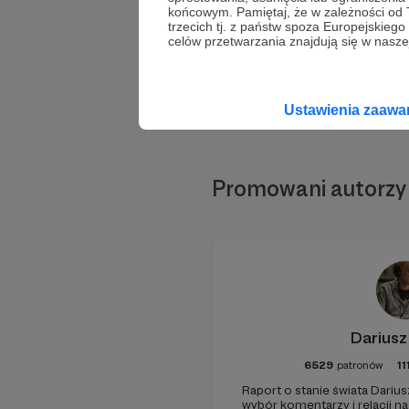
końcowym. Pamiętaj, że w zależności od
trzecich tj. z państw spoza Europejskie
celów przetwarzania znajdują się w naszej
Ustawienia zaaw
Promowani autorzy
Dariusz
6529
patronów
11
Raport o stanie świata Darius
wybór komentarzy i relacji n