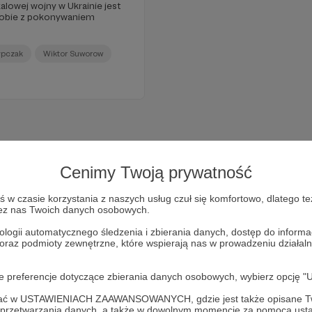
lowej wojny w Ukrainie jest
ą sobie z pokonywaniem
ypczak
Wiktor Suworow
Cenimy Twoją prywatność
w czasie korzystania z naszych usług czuł się komfortowo, dlatego te
zez nas Twoich danych osobowych.
ologii automatycznego śledzenia i zbierania danych, dostęp do inform
 oraz podmioty zewnętrzne, które wspierają nas w prowadzeniu dział
oje preferencje dotyczące zbierania danych osobowych, wybierz op
Dołącz do grona Patronów!
ofać w USTAWIENIACH ZAAWANSOWANYCH, gdzie jest także opisane Tw
a przetwarzania danych, a także w dowolnym momencie za pomocą usta