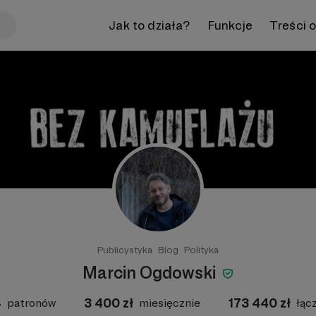
Jak to działa?
Funkcje
Treści 
Publicystyka
Blog
Polityka
Marcin Ogdowski
4
3 400
zł
173 440
zł
patronów
miesięcznie
łąc