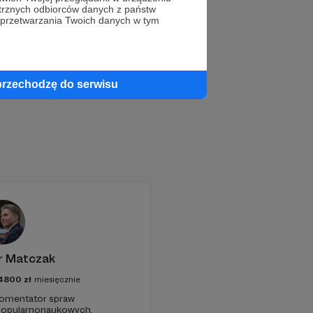
trznych odbiorców danych z państw
 przetwarzania Twoich danych w tym
przechodzę do serwisu
r Matczak
4800
zł
miesięcznie
 komentator spraw
 popularnonaukowych,