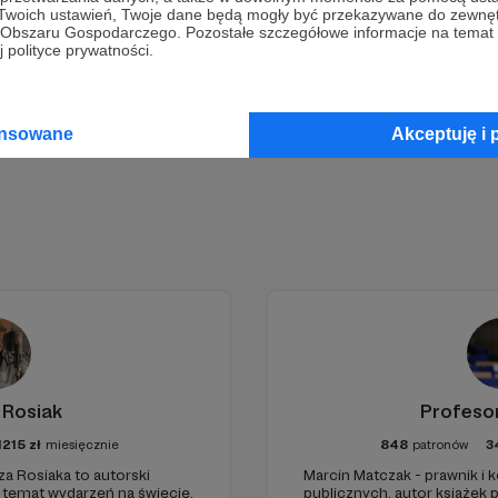
Wesprzyj działalność Autora
Marcin Ogdowski
już teraz!
 Twoich ustawień, Twoje dane będą mogły być przekazywane do zewnę
go Obszaru Gospodarczego. Pozostałe szczegółowe informacje na temat
 polityce prywatności.
Zostań Patronem
ansowane
Akceptuję i 
 Rosiak
Profeso
1215
zł
miesięcznie
848
patronów
3
za Rosiaka to autorski
Marcin Matczak - prawnik i
a temat wydarzeń na świecie.
publicznych, autor książek