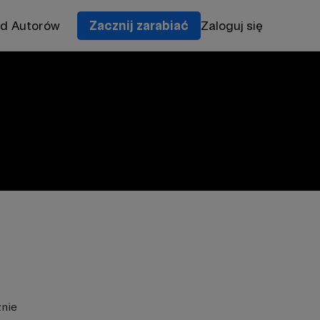
od Autorów
Zacznij zarabiać
Zaloguj się
znie