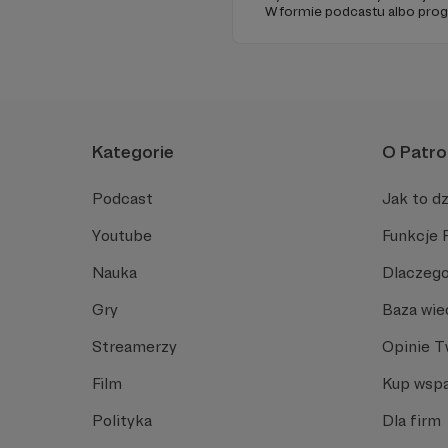
W formie podcastu albo pro
miejsc na ziemi.
Kategorie
O Patro
Podcast
Jak to dz
Youtube
Funkcje 
Nauka
Dlaczego
Gry
Baza wie
Streamerzy
Opinie 
Film
Kup wspa
Polityka
Dla firm