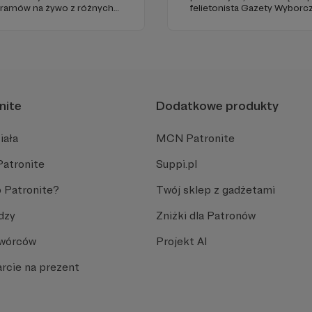
gramów na żywo z różnych
felietonista Gazety Wyborcz
edukacyjnych. Mówi jasno o pr
Promuje umiarkowanie w życ
plemiennością i bańkami in
nite
Dodatkowe produkty
iała
MCN Patronite
Patronite
Suppi.pl
 Patronite?
Twój sklep z gadżetami
dzy
Zniżki dla Patronów
Twórców
Projekt AI
rcie na prezent