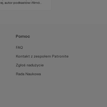
ej, autor podkastów i filmów
awie, filozofii i języku.
iu publicznym, walczy z
formacyjnymi.
Pomoc
FAQ
Kontakt z zespołem Patronite
Zgłoś nadużycie
Rada Naukowa