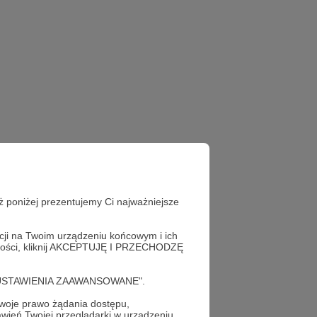
ż poniżej prezentujemy Ci najważniejsze
acji na Twoim urządzeniu końcowym i ich
alności, kliknij AKCEPTUJĘ I PRZECHODZĘ
cję "USTAWIENIA ZAAWANSOWANE".
oje prawo żądania dostępu,
wień Twojej przeglądarki w urządzeniu