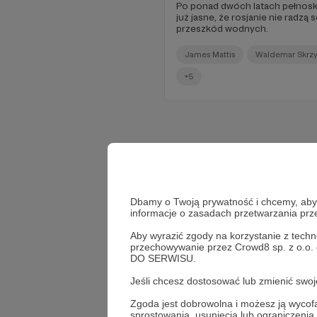
Po ponad dwóch latach pełnoska
już jasne, że rosjanie nie radz
przeszkód wodnych.
James Mattis
Waldemar Skrz
+5
Dbamy o Twoją prywatność i chcemy, abyś 
informacje o zasadach przetwarzania pr
Aby wyrazić zgody na korzystanie z techn
przechowywanie przez Crowd8 sp. z o.o.
DO SERWISU.
Jeśli chcesz dostosować lub zmienić sw
Zgoda jest dobrowolna i możesz ją wyc
sprostowania, usunięcia lub ograniczeni