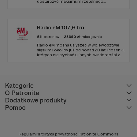
dostarczyć maksimum rzetelnego
dziennikarstwa. A mogą to robić, ponieważ
Radio Wnet jest w pełni niezależne i… wolne!
Zachowanie tej właśnie wolności zależy dziś
od Twojego wsparcia!
Radio eM 107,6 fm
511
patronów
23690
zł
miesięcznie
Radio eM można usłyszeć w województwie
śląskim i okolicy już od ponad 20 lat. Piosenki,
których nie słychać u innych, wiadomości z
regionu, wartościowe treści, no i dobry
humor. To wszystko znajdziecie u nas.
Jesteście z nami każdego dnia, a teraz
zachęcamy - zostańcie naszymi Patronami!
Kategorie
O Patronite
Dodatkowe produkty
Pomoc
Regulamin
Polityka prywatności
Patronite Commons