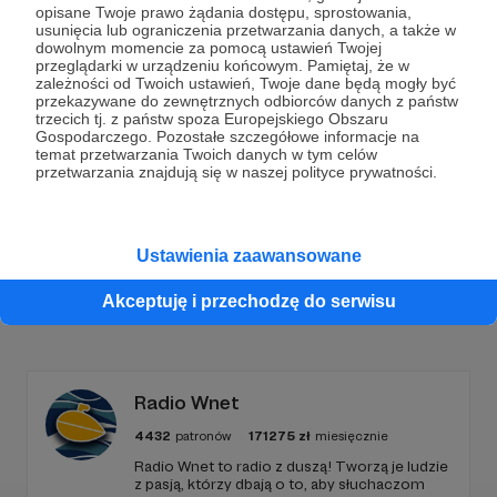
opisane Twoje prawo żądania dostępu, sprostowania,
usunięcia lub ograniczenia przetwarzania danych, a także w
Dołącz do grona Patronów!
dowolnym momencie za pomocą ustawień Twojej
przeglądarki w urządzeniu końcowym. Pamiętaj, że w
zależności od Twoich ustawień, Twoje dane będą mogły być
Wesprzyj działalność Autora
Marcin Ogdowski
już
przekazywane do zewnętrznych odbiorców danych z państw
teraz!
trzecich tj. z państw spoza Europejskiego Obszaru
Gospodarczego. Pozostałe szczegółowe informacje na
temat przetwarzania Twoich danych w tym celów
przetwarzania znajdują się w naszej polityce prywatności.
Zostań Patronem
Ustawienia zaawansowane
Akceptuję i przechodzę do serwisu
Promowani autorzy
Radio Wnet
4432
patronów
171275
zł
miesięcznie
Radio Wnet to radio z duszą! Tworzą je ludzie
z pasją, którzy dbają o to, aby słuchaczom