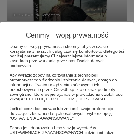
20.02.2024
Brak komentarzy
●
Uwaga!
Cenimy Twoją prywatność
Szanowni Patroni, w poprzednim poście udostępniłem
publicznie fragment rozdziału pt. "Idioci", który jest
częścią "Alfabetu...". Premiera książki za tydzień, mam więc
Dbamy o Twoją prywatność i chcemy, abyś w czasie
dla Was niespodziankę - cały rozdział. Ufam, że przypadnie
korzystania z naszych usług czuł się komfortowo, dlatego też
Wam do gustu.
poniżej prezentujemy Ci najważniejsze informacje o
"Zabić Ukrainę! Alfabet rosyjskiej agresji"
użyteczni idioci
zasadach przetwarzania przez nas Twoich danych
agenci wpływu
+5
osobowych.
Aby wyrazić zgody na korzystanie z technologii
automatycznego śledzenia i zbierania danych, dostęp do
informacji na Twoim urządzeniu końcowym i ich
przechowywanie przez Crowd8 sp. z o.o. oraz podmioty
zewnętrzne, które wspierają nas w prowadzeniu działalności,
kliknij AKCEPTUJĘ I PRZECHODZĘ DO SERWISU.
Jeśli chcesz dostosować lub zmienić swoje preferencje
dotyczące zbierania danych osobowych, wybierz opcję
"USTAWIENIA ZAAWANSOWANE".
Zgoda jest dobrowolna i możesz ją wycofać w
USTAWIENIACH ZAAWANSOWANYCH, gdzie jest także