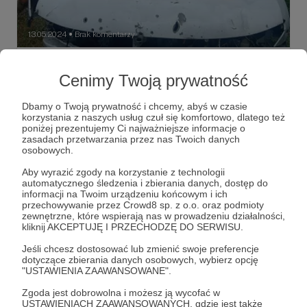
13.05.2024
Brak komentarzy
●
Peryferyjna
Cenimy Twoją prywatność
Rosyjska propaganda tkwi w rozkroku. Usiłuje bowiem
przekonać, że „specjalna operacja wojskowa” to zmagania
nie tyle z Ukrainą, co z „kolektywnym Zachodem” –
Dbamy o Twoją prywatność i chcemy, abyś w czasie
dlatego tyle trwa, wymaga ofiar i poświęceń.
korzystania z naszych usług czuł się komfortowo, dlatego też
Jednocześnie cały czas formułowany jest inny przekaz...
poniżej prezentujemy Ci najważniejsze informacje o
mit
specjalna operacja wojskowa
zasadach przetwarzania przez nas Twoich danych
rosyjska propaganda
+5
osobowych.
Aby wyrazić zgody na korzystanie z technologii
automatycznego śledzenia i zbierania danych, dostęp do
informacji na Twoim urządzeniu końcowym i ich
przechowywanie przez Crowd8 sp. z o.o. oraz podmioty
zewnętrzne, które wspierają nas w prowadzeniu działalności,
kliknij AKCEPTUJĘ I PRZECHODZĘ DO SERWISU.
Jeśli chcesz dostosować lub zmienić swoje preferencje
dotyczące zbierania danych osobowych, wybierz opcję
"USTAWIENIA ZAAWANSOWANE".
Zgoda jest dobrowolna i możesz ją wycofać w
USTAWIENIACH ZAAWANSOWANYCH, gdzie jest także