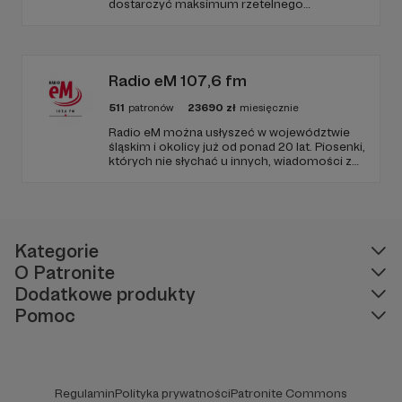
dostarczyć maksimum rzetelnego
dziennikarstwa. A mogą to robić, ponieważ
Radio Wnet jest w pełni niezależne i… wolne!
Zachowanie tej właśnie wolności zależy dziś
od Twojego wsparcia!
Radio eM 107,6 fm
511
patronów
23690
zł
miesięcznie
Radio eM można usłyszeć w województwie
śląskim i okolicy już od ponad 20 lat. Piosenki,
których nie słychać u innych, wiadomości z
regionu, wartościowe treści, no i dobry
humor. To wszystko znajdziecie u nas.
Jesteście z nami każdego dnia, a teraz
zachęcamy - zostańcie naszymi Patronami!
Kategorie
O Patronite
Dodatkowe produkty
Pomoc
Regulamin
Polityka prywatności
Patronite Commons