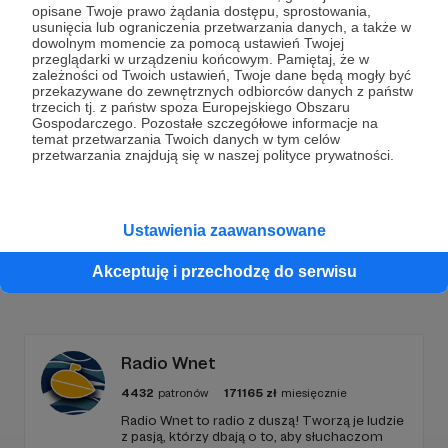
opisane Twoje prawo żądania dostępu, sprostowania,
usunięcia lub ograniczenia przetwarzania danych, a także w
Dołącz do grona Patronów!
dowolnym momencie za pomocą ustawień Twojej
przeglądarki w urządzeniu końcowym. Pamiętaj, że w
zależności od Twoich ustawień, Twoje dane będą mogły być
Wesprzyj działalność Autora
Marcin Ogdowski
już
przekazywane do zewnętrznych odbiorców danych z państw
teraz!
trzecich tj. z państw spoza Europejskiego Obszaru
Gospodarczego. Pozostałe szczegółowe informacje na
temat przetwarzania Twoich danych w tym celów
przetwarzania znajdują się w naszej polityce prywatności.
Zostań Patronem
Ustawienia zaawansowane
Akceptuję i przechodzę do serwisu
Promowani autorzy
Radio Wnet
4432
patronów
171165
zł
miesięcznie
Radio Wnet to radio z duszą! Tworzą je ludzie
z pasją, którzy dbają o to, aby słuchaczom