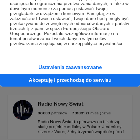
Dołącz do grona Patronów!
usunięcia lub ograniczenia przetwarzania danych, a także w
dowolnym momencie za pomocą ustawień Twojej
przeglądarki w urządzeniu końcowym. Pamiętaj, że w
Wesprzyj działalność Autora
Marcin Ogdowski
już
zależności od Twoich ustawień, Twoje dane będą mogły być
teraz!
przekazywane do zewnętrznych odbiorców danych z państw
trzecich tj. z państw spoza Europejskiego Obszaru
Gospodarczego. Pozostałe szczegółowe informacje na
temat przetwarzania Twoich danych w tym celów
Zostań Patronem
przetwarzania znajdują się w naszej polityce prywatności.
Ustawienia zaawansowane
Promowani autorzy
Akceptuję i przechodzę do serwisu
Radio Nowy Świat
30639
patronów
781391
zł
miesięcznie
Radio Nowy Świat to pierwszy na tak dużą
skalę projekt medialny w Polsce. Jesteśmy
razem z Wami, żeby trzymać wspólnie pion i
poziom. Jeśli chcesz nam w tym pomóc -