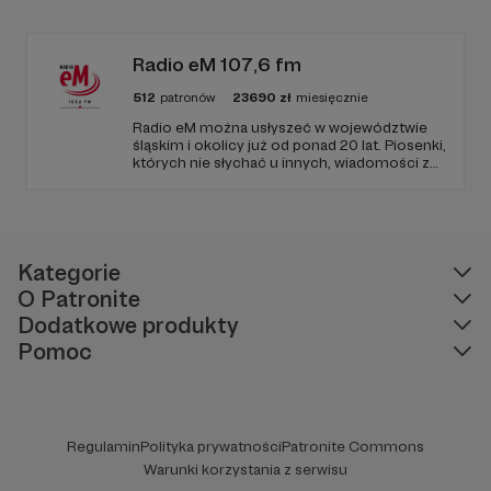
zapraszamy, miejsca nie zabraknie. :)
Radio eM 107,6 fm
512
patronów
23690
zł
miesięcznie
Radio eM można usłyszeć w województwie
śląskim i okolicy już od ponad 20 lat. Piosenki,
których nie słychać u innych, wiadomości z
regionu, wartościowe treści, no i dobry
humor. To wszystko znajdziecie u nas.
Jesteście z nami każdego dnia, a teraz
zachęcamy - zostańcie naszymi Patronami!
Kategorie
O Patronite
Dodatkowe produkty
Pomoc
Regulamin
Polityka prywatności
Patronite Commons
Warunki korzystania z serwisu