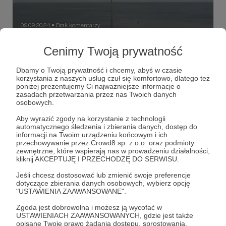
09.09.2024
Brak komentarzy
●
Pulpa
Cenimy Twoją prywatność
Peerelowska propaganda wyrządziła wielką krzywdę
wizerunkowi przedwojennego Wojska Polskiego –
Dbamy o Twoją prywatność i chcemy, abyś w czasie
symboliczna scena z „Lotnej”, kawalerzysty bijącego
korzystania z naszych usług czuł się komfortowo, dlatego też
szablą w czołg, była ucieleśnieniem tego kłamstwa.
poniżej prezentujemy Ci najważniejsze informacje o
bitwa o Kołobrzeg
1939
1945
+5
zasadach przetwarzania przez nas Twoich danych
osobowych.
Aby wyrazić zgody na korzystanie z technologii
automatycznego śledzenia i zbierania danych, dostęp do
informacji na Twoim urządzeniu końcowym i ich
przechowywanie przez Crowd8 sp. z o.o. oraz podmioty
zewnętrzne, które wspierają nas w prowadzeniu działalności,
kliknij AKCEPTUJĘ I PRZECHODZĘ DO SERWISU.
Jeśli chcesz dostosować lub zmienić swoje preferencje
dotyczące zbierania danych osobowych, wybierz opcję
"USTAWIENIA ZAAWANSOWANE".
Zgoda jest dobrowolna i możesz ją wycofać w
USTAWIENIACH ZAAWANSOWANYCH, gdzie jest także
opisane Twoje prawo żądania dostępu, sprostowania,