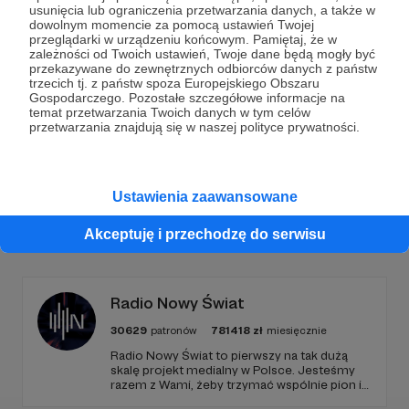
Dołącz do grona Patronów!
usunięcia lub ograniczenia przetwarzania danych, a także w
dowolnym momencie za pomocą ustawień Twojej
przeglądarki w urządzeniu końcowym. Pamiętaj, że w
Wesprzyj działalność Autora
Marcin Ogdowski
już
zależności od Twoich ustawień, Twoje dane będą mogły być
teraz!
przekazywane do zewnętrznych odbiorców danych z państw
trzecich tj. z państw spoza Europejskiego Obszaru
Gospodarczego. Pozostałe szczegółowe informacje na
temat przetwarzania Twoich danych w tym celów
Zostań Patronem
przetwarzania znajdują się w naszej polityce prywatności.
Ustawienia zaawansowane
Promowani autorzy
Akceptuję i przechodzę do serwisu
Radio Nowy Świat
30629
patronów
781418
zł
miesięcznie
Radio Nowy Świat to pierwszy na tak dużą
skalę projekt medialny w Polsce. Jesteśmy
razem z Wami, żeby trzymać wspólnie pion i
poziom. Jeśli chcesz nam w tym pomóc -