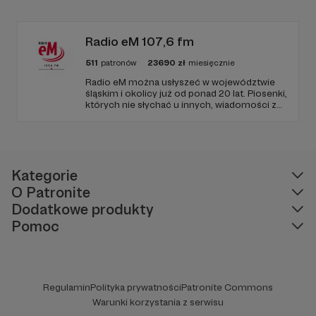
zapraszamy, miejsca nie zabraknie. :)
Radio eM 107,6 fm
511
patronów
23690
zł
miesięcznie
Radio eM można usłyszeć w województwie
śląskim i okolicy już od ponad 20 lat. Piosenki,
których nie słychać u innych, wiadomości z
regionu, wartościowe treści, no i dobry
humor. To wszystko znajdziecie u nas.
Jesteście z nami każdego dnia, a teraz
zachęcamy - zostańcie naszymi Patronami!
Kategorie
O Patronite
Dodatkowe produkty
Pomoc
Regulamin
Polityka prywatności
Patronite Commons
Warunki korzystania z serwisu