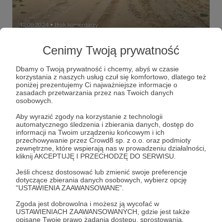
12.09.2024
Brak komentarzy
●
Poświęcenie
Cenimy Twoją prywatność
12 września 2004 roku w Iraku polegli trzej żołnierze
Wojska Polskiego – podporucznicy Piotr Mazurek i Daniel
Dbamy o Twoją prywatność i chcemy, abyś w czasie
Różyński oraz starszy szeregowy Grzegorz Nosek. Nie
korzystania z naszych usług czuł się komfortowo, dlatego też
było mnie wtedy na miejscu, znam tę historię wyłącznie z
poniżej prezentujemy Ci najważniejsze informacje o
relacji innych. Uważam jednak, że warta jest opowiedzenia.
Irak
czerwone berety
2004
+5
zasadach przetwarzania przez nas Twoich danych
osobowych.
Aby wyrazić zgody na korzystanie z technologii
automatycznego śledzenia i zbierania danych, dostęp do
informacji na Twoim urządzeniu końcowym i ich
przechowywanie przez Crowd8 sp. z o.o. oraz podmioty
zewnętrzne, które wspierają nas w prowadzeniu działalności,
kliknij AKCEPTUJĘ I PRZECHODZĘ DO SERWISU.
Jeśli chcesz dostosować lub zmienić swoje preferencje
dotyczące zbierania danych osobowych, wybierz opcję
"USTAWIENIA ZAAWANSOWANE".
Zgoda jest dobrowolna i możesz ją wycofać w
USTAWIENIACH ZAAWANSOWANYCH, gdzie jest także
opisane Twoje prawo żądania dostępu, sprostowania,