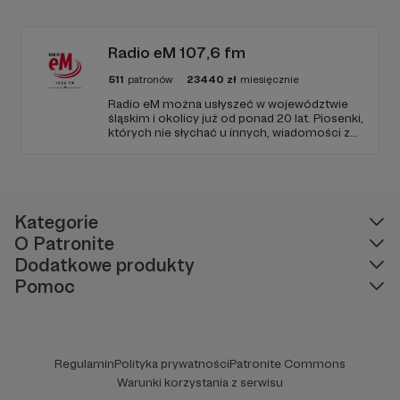
zapraszamy, miejsca nie zabraknie. :)
Radio eM 107,6 fm
511
patronów
23440
zł
miesięcznie
Radio eM można usłyszeć w województwie
śląskim i okolicy już od ponad 20 lat. Piosenki,
których nie słychać u innych, wiadomości z
regionu, wartościowe treści, no i dobry
humor. To wszystko znajdziecie u nas.
Jesteście z nami każdego dnia, a teraz
zachęcamy - zostańcie naszymi Patronami!
Kategorie
O Patronite
Dodatkowe produkty
Pomoc
Regulamin
Polityka prywatności
Patronite Commons
Warunki korzystania z serwisu