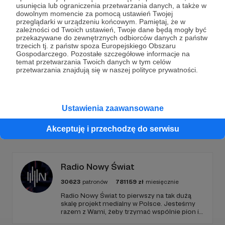
Dołącz do grona Patronów!
usunięcia lub ograniczenia przetwarzania danych, a także w
dowolnym momencie za pomocą ustawień Twojej
przeglądarki w urządzeniu końcowym. Pamiętaj, że w
Wesprzyj działalność Autora
Marcin Ogdowski
już
zależności od Twoich ustawień, Twoje dane będą mogły być
teraz!
przekazywane do zewnętrznych odbiorców danych z państw
trzecich tj. z państw spoza Europejskiego Obszaru
Gospodarczego. Pozostałe szczegółowe informacje na
temat przetwarzania Twoich danych w tym celów
Zostań Patronem
przetwarzania znajdują się w naszej polityce prywatności.
Ustawienia zaawansowane
Promowani autorzy
Akceptuję i przechodzę do serwisu
Radio Nowy Świat
30623
patronów
781159
zł
miesięcznie
Radio Nowy Świat to pierwszy na tak dużą
skalę projekt medialny w Polsce. Jesteśmy
razem z Wami, żeby trzymać wspólnie pion i
poziom. Jeśli chcesz nam w tym pomóc -