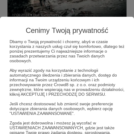
17.09.2024
Brak komentarzy
●
Swoje
Cenimy Twoją prywatność
Sztab Generalny WP informuje o wysłaniu do ewakuacji z
terenów powodziowych kilkunastu „śmigieł”. Tajemnicą
Dbamy o Twoją prywatność i chcemy, abyś w czasie
poliszynela jest, że to niemal maks realnych możliwości.
korzystania z naszych usług czuł się komfortowo, dlatego też
poniżej prezentujemy Ci najważniejsze informacje o
Antoni Macierewicz
Caracale
Lądek Zdrój
+5
zasadach przetwarzania przez nas Twoich danych
osobowych.
Aby wyrazić zgody na korzystanie z technologii
automatycznego śledzenia i zbierania danych, dostęp do
informacji na Twoim urządzeniu końcowym i ich
przechowywanie przez Crowd8 sp. z o.o. oraz podmioty
zewnętrzne, które wspierają nas w prowadzeniu działalności,
kliknij AKCEPTUJĘ I PRZECHODZĘ DO SERWISU.
Jeśli chcesz dostosować lub zmienić swoje preferencje
dotyczące zbierania danych osobowych, wybierz opcję
"USTAWIENIA ZAAWANSOWANE".
Zgoda jest dobrowolna i możesz ją wycofać w
USTAWIENIACH ZAAWANSOWANYCH, gdzie jest także
opisane Twoje prawo żądania dostępu, sprostowania,