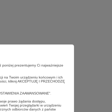
ż poniżej prezentujemy Ci najważniejsze
acji na Twoim urządzeniu końcowym i ich
alności, kliknij AKCEPTUJĘ I PRZECHODZĘ
cję "USTAWIENIA ZAAWANSOWANE".
oje prawo żądania dostępu,
wień Twojej przeglądarki w urządzeniu
trznych odbiorców danych z państw