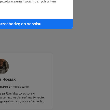
 przetwarzania Twoich danych w tym
przechodzę do serwisu
z Rosiak
11265
zł
miesięcznie
sza Rosiaka to autorski
na temat wydarzeń na świecie.
ogramów na żywo z różnych