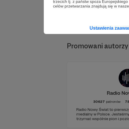
trzecich tj. z państw spoza Europejskie
celów przetwarzania znajdują się w naszej
Ustawienia zaaw
Promowani autorzy
Radio No
30627
patronów
7
Radio Nowy Świat to pierwszy
medialny w Polsce. Jesteśm
trzymać wspólnie pion i poz
pomóc - zapraszamy, miejsca 