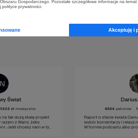
go Obszaru Gospodarczego. Pozostałe szczegółowe informacje na temat
Zostań Patronem
 polityce prywatności.
ansowane
Akceptuję i 
wy Świat
Darius
81202
zł
miesięcznie
6534
patronów
1
 na tak dużą skalę projekt
Raport o stanie świata Dariu
y razem z Wami, żeby
wybór komentarzy i relacji 
iom. Jeśli chcesz nam w tym
W formie podcastu albo pr
nie zabraknie. :)
miejsc na ziemi.