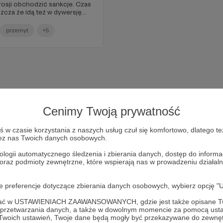
osji obchodzić sankcje. Czas
zcza że idą też w dywersję...
przemyt
+5
Cenimy Twoją prywatność
w czasie korzystania z naszych usług czuł się komfortowo, dlatego te
zez nas Twoich danych osobowych.
ologii automatycznego śledzenia i zbierania danych, dostęp do inform
 oraz podmioty zewnętrzne, które wspierają nas w prowadzeniu dział
Dołącz do grona Patronów!
oje preferencje dotyczące zbierania danych osobowych, wybierz op
ofać w USTAWIENIACH ZAAWANSOWANYCH, gdzie jest także opisane Tw
Wesprzyj działalność Autora
Marcin Ogdowski
już teraz!
a przetwarzania danych, a także w dowolnym momencie za pomocą usta
 Twoich ustawień, Twoje dane będą mogły być przekazywane do zewnę