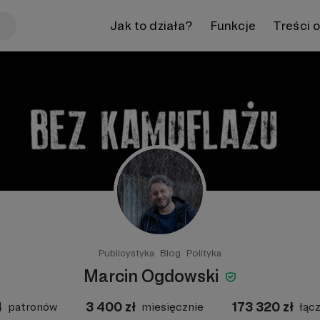
Jak to działa?
Funkcje
Treści 
Publicystyka
Blog
Polityka
Marcin Ogdowski
4
3 400
zł
173 320
zł
patronów
miesięcznie
łąc