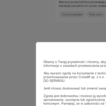
Morscy przemytnicy pozwalają r
bardziej utrudnić im życie, zwłas
Unia Europejska
flota cieni
Dbamy o Twoją prywatność i chcemy, abyś 
informacje o zasadach przetwarzania pr
Aby wyrazić zgody na korzystanie z techn
przechowywanie przez Crowd8 sp. z o.o.
DO SERWISU.
Jeśli chcesz dostosować lub zmienić sw
Zgoda jest dobrowolna i możesz ją wyc
sprostowania, usunięcia lub ograniczeni
końcowym. Pamiętaj, że w zależności od