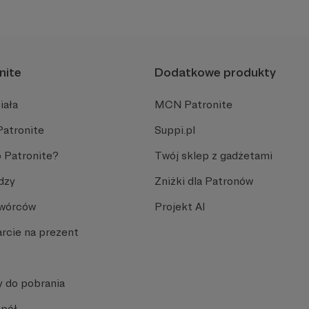
nite
Dodatkowe produkty
iała
MCN Patronite
Patronite
Suppi.pl
 Patronite?
Twój sklep z gadżetami
dzy
Zniżki dla Patronów
Twórców
Projekt AI
rcie na prezent
y do pobrania
spół