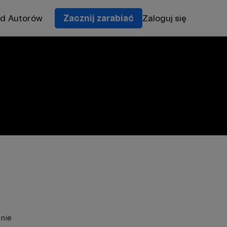
od Autorów
Zacznij zarabiać
Zaloguj się
znie