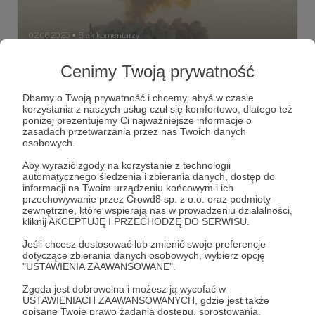
02.06.2025
Brak komentarzy
●
Wtopa
Cenimy Twoją prywatność
Szanowni, wiem, że zajmują Was wybory, a w kwestii
ukraińskiej wczorajszy pogrom rosyjskiego lotnictwa
Dbamy o Twoją prywatność i chcemy, abyś w czasie
strategicznego. Odniosę się do obu kwestii, obiecuję.
korzystania z naszych usług czuł się komfortowo, dlatego też
Najpierw jednak temat z ubiegłego tygodnia, istotny na
poniżej prezentujemy Ci najważniejsze informacje o
tyle, że nie powinien uciec Waszej uwadze.
Awangard
Jasnyj
nuklearna triada
+5
zasadach przetwarzania przez nas Twoich danych
osobowych.
Aby wyrazić zgody na korzystanie z technologii
automatycznego śledzenia i zbierania danych, dostęp do
informacji na Twoim urządzeniu końcowym i ich
przechowywanie przez Crowd8 sp. z o.o. oraz podmioty
zewnętrzne, które wspierają nas w prowadzeniu działalności,
kliknij AKCEPTUJĘ I PRZECHODZĘ DO SERWISU.
Jeśli chcesz dostosować lub zmienić swoje preferencje
dotyczące zbierania danych osobowych, wybierz opcję
"USTAWIENIA ZAAWANSOWANE".
Zgoda jest dobrowolna i możesz ją wycofać w
USTAWIENIACH ZAAWANSOWANYCH, gdzie jest także
opisane Twoje prawo żądania dostępu, sprostowania,