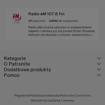
edukacyjnych. Mówi jasno o prawie, filozofii i
języku. Promuje umiarkowanie w życiu
publicznym, walczy z plemiennością i
bańkami informacyjnymi.
Radio eM 107,6 fm
511
patronów
23690
zł
miesięcznie
Radio eM można usłyszeć w województwie
śląskim i okolicy już od ponad 20 lat. Piosenki,
których nie słychać u innych, wiadomości z
regionu, wartościowe treści, no i dobry
humor. To wszystko znajdziecie u nas.
Jesteście z nami każdego dnia, a teraz
zachęcamy - zostańcie naszymi Patronami!
Kategorie
O Patronite
Dodatkowe produkty
Pomoc
Regulamin
Polityka prywatności
Patronite Commons
Warunki korzystania z serwisu