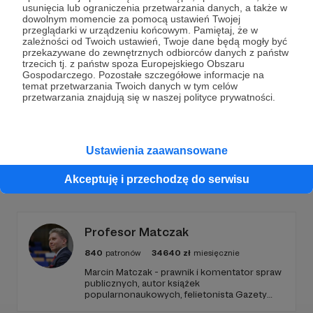
Dołącz do grona Patronów!
usunięcia lub ograniczenia przetwarzania danych, a także w
dowolnym momencie za pomocą ustawień Twojej
przeglądarki w urządzeniu końcowym. Pamiętaj, że w
Wesprzyj działalność Autora
Marcin Ogdowski
już
zależności od Twoich ustawień, Twoje dane będą mogły być
teraz!
przekazywane do zewnętrznych odbiorców danych z państw
trzecich tj. z państw spoza Europejskiego Obszaru
Gospodarczego. Pozostałe szczegółowe informacje na
temat przetwarzania Twoich danych w tym celów
Zostań Patronem
przetwarzania znajdują się w naszej polityce prywatności.
Ustawienia zaawansowane
Promowani autorzy
Akceptuję i przechodzę do serwisu
Profesor Matczak
840
patronów
34640
zł
miesięcznie
Marcin Matczak - prawnik i komentator spraw
publicznych, autor książek
popularnonaukowych, felietonista Gazety
Wyborczej, autor podkastów i filmów