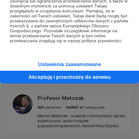
usunięcia lub ograniczenia przetwarzania danych, a także w
dowolnym momencie za pomocą ustawień Twojej
Wesprzyj działalność Autora
Marcin Ogdowski
już
przeglądarki w urządzeniu końcowym. Pamiętaj, że w
zależności od Twoich ustawień, Twoje dane będą mogły być
teraz!
przekazywane do zewnętrznych odbiorców danych z państw
trzecich tj. z państw spoza Europejskiego Obszaru
Gospodarczego. Pozostałe szczegółowe informacje na
temat przetwarzania Twoich danych w tym celów
Zostań Patronem
przetwarzania znajdują się w naszej polityce prywatności.
Ustawienia zaawansowane
Promowani autorzy
Akceptuję i przechodzę do serwisu
Profesor Matczak
851
patronów
34860
zł
miesięcznie
Marcin Matczak - prawnik i komentator spraw
publicznych, autor książek
popularnonaukowych, felietonista Gazety
Wyborczej, autor podkastów i filmów
edukacyjnych. Mówi jasno o prawie, filozofii i