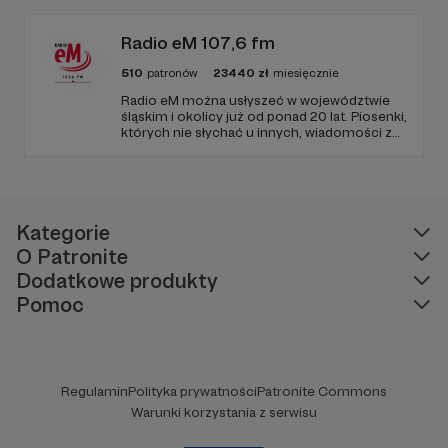
języku. Promuje umiarkowanie w życiu
publicznym, walczy z plemiennością i
bańkami informacyjnymi.
Radio eM 107,6 fm
510
patronów
23440
zł
miesięcznie
Radio eM można usłyszeć w województwie
śląskim i okolicy już od ponad 20 lat. Piosenki,
których nie słychać u innych, wiadomości z
regionu, wartościowe treści, no i dobry
humor. To wszystko znajdziecie u nas.
Jesteście z nami każdego dnia, a teraz
zachęcamy - zostańcie naszymi Patronami!
Kategorie
O Patronite
Dodatkowe produkty
Pomoc
Regulamin
Polityka prywatności
Patronite Commons
Warunki korzystania z serwisu