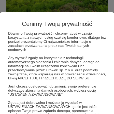
03.08.2023
Brak komentarzy
●
Cenimy Twoją prywatność
Urlop!
Przyszedł czas odpocząć. W ruchu, w górach, ale to dla
Dbamy o Twoją prywatność i chcemy, abyś w czasie
mnie najlepszy sposób na regenerację.
korzystania z naszych usług czuł się komfortowo, dlatego też
poniżej prezentujemy Ci najważniejsze informacje o
urlop
góry
Beskid Sądecki
+2
zasadach przetwarzania przez nas Twoich danych
osobowych.
Aby wyrazić zgody na korzystanie z technologii
automatycznego śledzenia i zbierania danych, dostęp do
informacji na Twoim urządzeniu końcowym i ich
przechowywanie przez Crowd8 sp. z o.o. oraz podmioty
zewnętrzne, które wspierają nas w prowadzeniu działalności,
kliknij AKCEPTUJĘ I PRZECHODZĘ DO SERWISU.
Jeśli chcesz dostosować lub zmienić swoje preferencje
dotyczące zbierania danych osobowych, wybierz opcję
"USTAWIENIA ZAAWANSOWANE".
Zgoda jest dobrowolna i możesz ją wycofać w
USTAWIENIACH ZAAWANSOWANYCH, gdzie jest także
Dołącz do grona Patronów!
opisane Twoje prawo żądania dostępu, sprostowania,