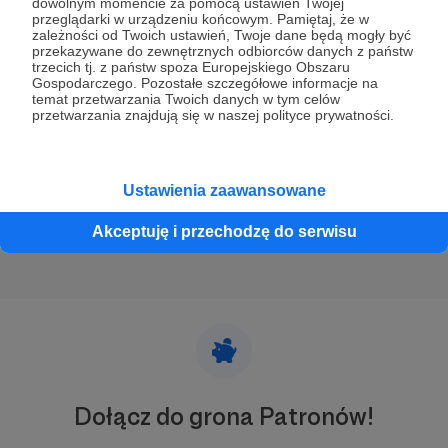
dowolnym momencie za pomocą ustawień Twojej
przeglądarki w urządzeniu końcowym. Pamiętaj, że w
zależności od Twoich ustawień, Twoje dane będą mogły być
Wakacyjna podróż do Werony inspirowana
przekazywane do zewnętrznych odbiorców danych z państw
Toscą
trzecich tj. z państw spoza Europejskiego Obszaru
Gospodarczego. Pozostałe szczegółowe informacje na
Tosca z polską śpiewaczką Aleksandrą Kurzak
temat przetwarzania Twoich danych w tym celów
zainspirowała mnie do wakacyjnego wypadu do Werony.
przetwarzania znajdują się w naszej polityce prywatności.
Dzięki temu obejrzałam spektakl w słynnej Arena di
Verona, co było absolutnie wyjątkowym doświadczeniem,
a także zwiedziłam miasto kojarzone przede wszystkim z
Werona
Italia
podróż
+4
Julią z dramatu Szekspira.
Ustawienia zaawansowane
Akceptuję i przechodzę do serwisu
Dołącz do grona Patronów!