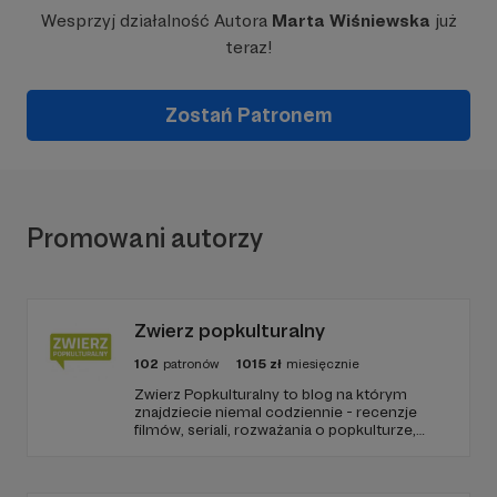
Wesprzyj działalność Autora
Marta Wiśniewska
już
teraz!
Zostań Patronem
Promowani autorzy
Zwierz popkulturalny
102
patronów
1015
zł
miesięcznie
Zwierz Popkulturalny to blog na którym
znajdziecie niemal codziennie - recenzje
filmów, seriali, rozważania o popkulturze,
biografie aktorów i wiele innych kulturalnych
treści. Blog został założony w 2009 roku i od
tego czasu tworzę wokół niego społeczność