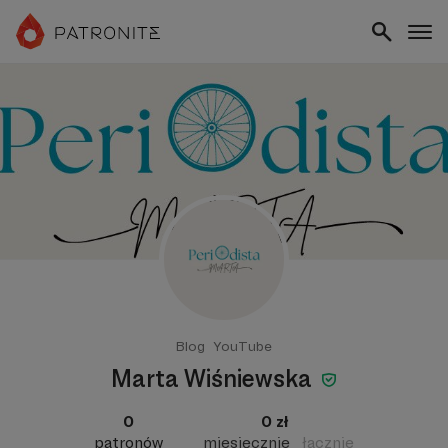
Blog
YouTube
Marta Wiśniewska
0
0 zł
patronów
miesięcznie
łącznie