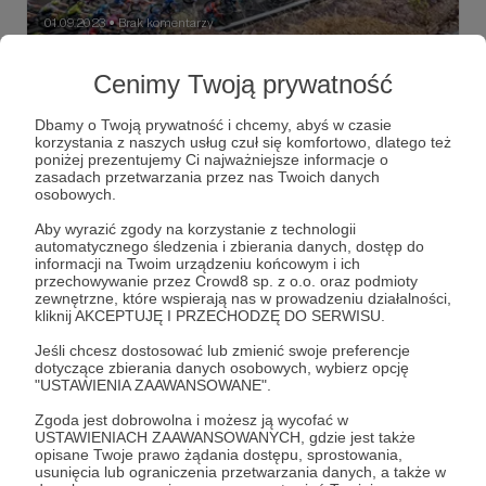
01.09.2023
Brak komentarzy
●
Trwa wyścig Vuelta a Espana 2023
Cenimy Twoją prywatność
Trwa wyścig Vuelta a Espana - jeden z najważniejszych
kolarskich wyścigów na świecie i zarazem ostatni z tzw.
Dbamy o Twoją prywatność i chcemy, abyś w czasie
wielkich tourów. W mediach Periodistach Marta możecie
korzystania z naszych usług czuł się komfortowo, dlatego też
czytać i oglądać wiele publikacji o tym wydarzeniu.
poniżej prezentujemy Ci najważniejsze informacje o
La Vuelta
kolarstwo
Vuelta a Espana
+2
zasadach przetwarzania przez nas Twoich danych
osobowych.
Aby wyrazić zgody na korzystanie z technologii
automatycznego śledzenia i zbierania danych, dostęp do
informacji na Twoim urządzeniu końcowym i ich
przechowywanie przez Crowd8 sp. z o.o. oraz podmioty
zewnętrzne, które wspierają nas w prowadzeniu działalności,
kliknij AKCEPTUJĘ I PRZECHODZĘ DO SERWISU.
Jeśli chcesz dostosować lub zmienić swoje preferencje
dotyczące zbierania danych osobowych, wybierz opcję
"USTAWIENIA ZAAWANSOWANE".
Zgoda jest dobrowolna i możesz ją wycofać w
USTAWIENIACH ZAAWANSOWANYCH, gdzie jest także
opisane Twoje prawo żądania dostępu, sprostowania,
usunięcia lub ograniczenia przetwarzania danych, a także w
16.08.2023
Brak komentarzy
●