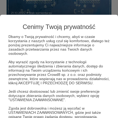
21.10.2022
Brak komentarzy
●
Plan Awaryjny
Cenimy Twoją prywatność
Zamknięcie planowego tryptyku na życzenie
kolekcjonera. Plan awaryjny 2022 Olej na płótnie
Dbamy o Twoją prywatność i chcemy, abyś w czasie
80x100cm
korzystania z naszych usług czuł się komfortowo, dlatego też
poniżej prezentujemy Ci najważniejsze informacje o
plan
planawaryjny
obraz
+5
zasadach przetwarzania przez nas Twoich danych
osobowych.
Aby wyrazić zgody na korzystanie z technologii
automatycznego śledzenia i zbierania danych, dostęp do
informacji na Twoim urządzeniu końcowym i ich
przechowywanie przez Crowd8 sp. z o.o. oraz podmioty
zewnętrzne, które wspierają nas w prowadzeniu działalności,
kliknij AKCEPTUJĘ I PRZECHODZĘ DO SERWISU.
Jeśli chcesz dostosować lub zmienić swoje preferencje
dotyczące zbierania danych osobowych, wybierz opcję
"USTAWIENIA ZAAWANSOWANE".
Zgoda jest dobrowolna i możesz ją wycofać w
USTAWIENIACH ZAAWANSOWANYCH, gdzie jest także
opisane Twoje prawo żądania dostępu, sprostowania,