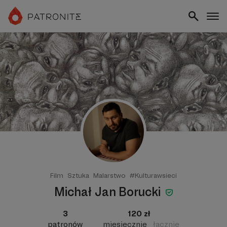
Film
Sztuka
Malarstwo
#Kulturawsieci
Michał Jan Borucki
3
120 zł
patronów
miesięcznie
łącznie