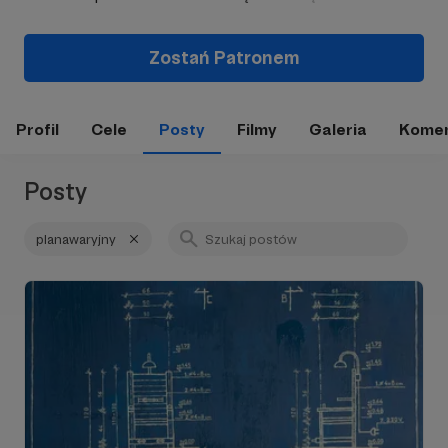
Zostań Patronem
Profil
Cele
Posty
Filmy
Galeria
Komen
Posty
planawaryjny