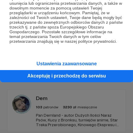
Dołącz do grona Patronów!
usunięcia lub ograniczenia przetwarzania danych, a także w
dowolnym momencie za pomocą ustawień Twojej
przeglądarki w urządzeniu końcowym. Pamiętaj, że w
Wesprzyj działalność Autora
Michał Jan Borucki
już
zależności od Twoich ustawień, Twoje dane będą mogły być
teraz!
przekazywane do zewnętrznych odbiorców danych z państw
trzecich tj. z państw spoza Europejskiego Obszaru
Gospodarczego. Pozostałe szczegółowe informacje na
temat przetwarzania Twoich danych w tym celów
Zostań Patronem
przetwarzania znajdują się w naszej polityce prywatności.
Ustawienia zaawansowane
Promowani autorzy
Akceptuję i przechodzę do serwisu
Dem
103
patronów
3230
zł
miesięcznie
Pan Demland - autor Dużych Ilości Naraz
Psów, Kucy z Bronksu, turniejów anime, Star
Treka Przerobionego, Kinowego Ekspresu i
streamów na Dem_Fm. Dołącz do mojego