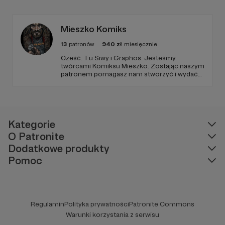
Patronite, żeby czytać komiksy i oglądać
filmiki tworzone tylko dla patronów!
Mieszko Komiks
13
patronów
940
zł
miesięcznie
Cześć. Tu Siwy i Graphos. Jesteśmy
twórcami Komiksu Mieszko. Zostając naszym
patronem pomagasz nam stworzyć i wydać
serię komiksów o pierwszym polskim
historycznym księciu. Twoja pomoc pozwoli
nam skuteczniej pokazywać polską historię i
rozwijać polski rynek komiksowy. Wielkie
dzięki :) !
Kategorie
O Patronite
Dodatkowe produkty
Pomoc
Regulamin
Polityka prywatności
Patronite Commons
Warunki korzystania z serwisu