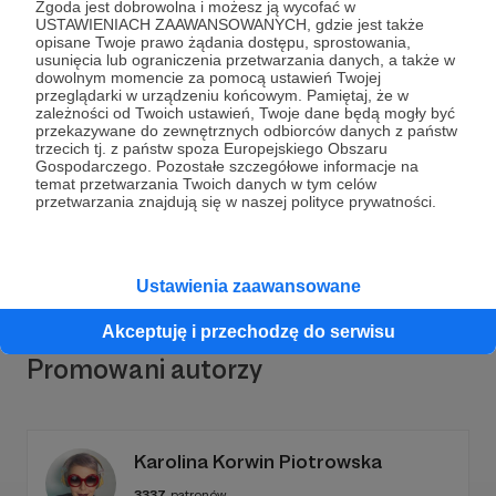
Zgoda jest dobrowolna i możesz ją wycofać w
USTAWIENIACH ZAAWANSOWANYCH, gdzie jest także
opisane Twoje prawo żądania dostępu, sprostowania,
usunięcia lub ograniczenia przetwarzania danych, a także w
dowolnym momencie za pomocą ustawień Twojej
Dołącz do grona Patronów!
przeglądarki w urządzeniu końcowym. Pamiętaj, że w
zależności od Twoich ustawień, Twoje dane będą mogły być
przekazywane do zewnętrznych odbiorców danych z państw
trzecich tj. z państw spoza Europejskiego Obszaru
Wesprzyj działalność Autora
Motoryzacyjny Skrót
Gospodarczego. Pozostałe szczegółowe informacje na
Tygodnia
już teraz!
temat przetwarzania Twoich danych w tym celów
przetwarzania znajdują się w naszej polityce prywatności.
Zostań Patronem
Ustawienia zaawansowane
Akceptuję i przechodzę do serwisu
Promowani autorzy
Karolina Korwin Piotrowska
3337
patronów