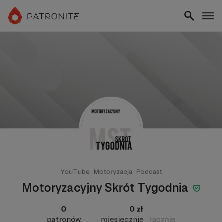
YouTube
Motoryzacja
Podcast
Motoryzacyjny Skrót Tygodnia
0
0 zł
patronów
miesięcznie
łącznie