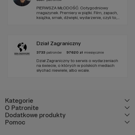
PIERWSZA MŁODOŚĆ. Cotygodniowy
magazynek. Premiery w piątki. Film, zapach,
książka, smak, dźwięki, wydarzenie, czyli to,
co wzbudza we mnie emocje i zostaje w
głowie pod koniec dnia. Ubarwiony dźwiękami
jak w radiowym teatrze, pomysł na to, jak
ogarnąć rzeczywistość.
Dział Zagraniczny
3733
patronów
97620
zł
miesięcznie
Dział Zagraniczny to serwis o wydarzeniach
na świecie, o których w polskich mediach
słychać niewiele, albo wcale.
Kategorie
O Patronite
Dodatkowe produkty
Pomoc