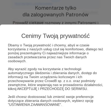
Komentarz użytkownika
Komentarze tylko
Odpowiedz
dla zalogowanych Patronów
Użytkownik
Prowadź ciekawe rozmowy z innymi Patronami i
3 dni temu
Autorem.
Dołącz do Patronów już teraz i odblokuj
dostęp!
Cenimy Twoją prywatność
Komentarz użytkownika
Zostań Patronem
Dbamy o Twoją prywatność i chcemy, abyś w czasie
Odpowiedz
korzystania z naszych usług czuł się komfortowo, dlatego też
poniżej prezentujemy Ci najważniejsze informacje o
Użytkownik
zasadach przetwarzania przez nas Twoich danych
3 dni temu
osobowych.
Aby wyrazić zgody na korzystanie z technologii
Komentarz użytkownika
automatycznego śledzenia i zbierania danych, dostęp do
informacji na Twoim urządzeniu końcowym i ich
przechowywanie przez Crowd8 sp. z o.o. oraz podmioty
Odpowiedz
zewnętrzne, które wspierają nas w prowadzeniu działalności,
kliknij AKCEPTUJĘ I PRZECHODZĘ DO SERWISU.
Jeśli chcesz dostosować lub zmienić swoje preferencje
dotyczące zbierania danych osobowych, wybierz opcję
"USTAWIENIA ZAAWANSOWANE".