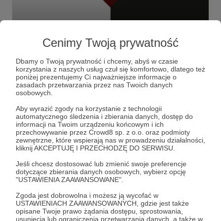
25.01.2021
Brak komentarzy
●
Cenimy Twoją prywatność
Środa od środka. Odsłona III
Kolejny przedpremierowy odcinek "Środy od środka" .
Dbamy o Twoją prywatność i chcemy, abyś w czasie
korzystania z naszych usług czuł się komfortowo, dlatego też
#lecoanethemant
#hautecouture
#historiamody
poniżej prezentujemy Ci najważniejsze informacje o
zasadach przetwarzania przez nas Twoich danych
+1
osobowych.
Aby wyrazić zgody na korzystanie z technologii
automatycznego śledzenia i zbierania danych, dostęp do
informacji na Twoim urządzeniu końcowym i ich
przechowywanie przez Crowd8 sp. z o.o. oraz podmioty
zewnętrzne, które wspierają nas w prowadzeniu działalności,
kliknij AKCEPTUJĘ I PRZECHODZĘ DO SERWISU.
Jeśli chcesz dostosować lub zmienić swoje preferencje
dotyczące zbierania danych osobowych, wybierz opcję
"USTAWIENIA ZAAWANSOWANE".
Zgoda jest dobrowolna i możesz ją wycofać w
USTAWIENIACH ZAAWANSOWANYCH, gdzie jest także
opisane Twoje prawo żądania dostępu, sprostowania,
usunięcia lub ograniczenia przetwarzania danych, a także w