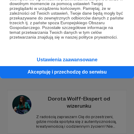
Dołącz do grona Patronów!
dowolnym momencie za pomocą ustawień Twojej
przeglądarki w urządzeniu końcowym. Pamiętaj, że w
zależności od Twoich ustawień, Twoje dane będą mogły być
Wesprzyj działalność Autora
Muzeum Historii Ubioru
przekazywane do zewnętrznych odbiorców danych z państw
już teraz!
trzecich tj. z państw spoza Europejskiego Obszaru
Gospodarczego. Pozostałe szczegółowe informacje na
temat przetwarzania Twoich danych w tym celów
przetwarzania znajdują się w naszej polityce prywatności.
Zostań Patronem
Ustawienia zaawansowane
Promowani autorzy
Akceptuję i przechodzę do serwisu
Dorota Wolff-Ekspert od
wizerunku
Z radością zapraszam Cię do przestrzeni,
gdzie moda spotyka się z autentycznością,
kreatywnością i codziennym życiem! Nie
musisz się zmienić dla świata, zrób to dla