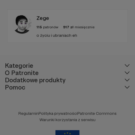
siebie. Pomagam kobietom, które chcą
poczuć spokój, pewność, lekkość, zmienić
styl, szukają inspiracji. Zapraszam Dorota
Wolff.
Zege
115
patronów
917
zł
miesięcznie
o życiu i ubraniach eh
Kategorie
O Patronite
Dodatkowe produkty
Pomoc
Regulamin
Polityka prywatności
Patronite Commons
Warunki korzystania z serwisu