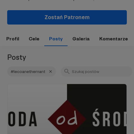
Zostań Patronem
Profil
Cele
Posty
Galeria
Komentarze
Posty
#lecoanethemant