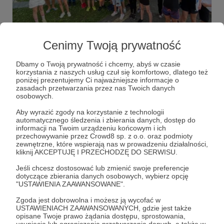
25.07.2022
Brak komentarzy
●
Cenimy Twoją prywatność
Wakacje z muzyką w tle
Wakacje Mała Wieniawa rozpoczęła z dużym rozpędem!
Dbamy o Twoją prywatność i chcemy, abyś w czasie
Na początku lipca nasze pociechy pojechały na kolonię
korzystania z naszych usług czuł się komfortowo, dlatego też
"Wakacje z muzyką w tle"
poniżej prezentujemy Ci najważniejsze informacje o
zasadach przetwarzania przez nas Twoich danych
wyjazd
kolonia
wakacje
osobowych.
Aby wyrazić zgody na korzystanie z technologii
automatycznego śledzenia i zbierania danych, dostęp do
informacji na Twoim urządzeniu końcowym i ich
przechowywanie przez Crowd8 sp. z o.o. oraz podmioty
zewnętrzne, które wspierają nas w prowadzeniu działalności,
kliknij AKCEPTUJĘ I PRZECHODZĘ DO SERWISU.
Jeśli chcesz dostosować lub zmienić swoje preferencje
dotyczące zbierania danych osobowych, wybierz opcję
"USTAWIENIA ZAAWANSOWANE".
Zgoda jest dobrowolna i możesz ją wycofać w
USTAWIENIACH ZAAWANSOWANYCH, gdzie jest także
opisane Twoje prawo żądania dostępu, sprostowania,