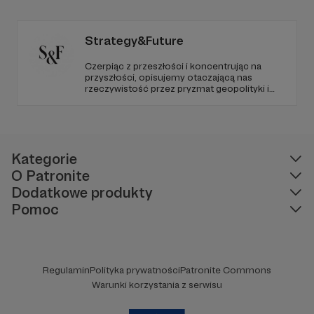
Radio Wnet jest w pełni niezależne i… wolne!
Zachowanie tej właśnie wolności zależy dziś
od Twojego wsparcia!
Strategy&Future
Czerpiąc z przeszłości i koncentrując na
przyszłości, opisujemy otaczającą nas
rzeczywistość przez pryzmat geopolityki i
geostrategii. Naszym celem jest uczynienie
ze Strategy&Future kluczowego źródła myśli
geopolitycznej w Polsce i w Europie.
Kategorie
O Patronite
Dodatkowe produkty
Pomoc
Regulamin
Polityka prywatności
Patronite Commons
Warunki korzystania z serwisu