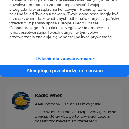
Dołącz do grona Patronów!
usunięcia lub ograniczenia przetwarzania danych, a także w
dowolnym momencie za pomocą ustawień Twojej
przeglądarki w urządzeniu końcowym. Pamiętaj, że w
zależności od Twoich ustawień, Twoje dane będą mogły być
Wesprzyj działalność Autora
Orkiestra Wieniawa
już
przekazywane do zewnętrznych odbiorców danych z państw
teraz!
trzecich tj. z państw spoza Europejskiego Obszaru
Gospodarczego. Pozostałe szczegółowe informacje na
temat przetwarzania Twoich danych w tym celów
przetwarzania znajdują się w naszej polityce prywatności.
Zostań Patronem
Ustawienia zaawansowane
Promowani autorzy
Akceptuję i przechodzę do serwisu
Radio Wnet
4435
patronów
171270
zł
miesięcznie
Radio Wnet to radio z duszą! Tworzą je ludzie
z pasją, którzy dbają o to, aby słuchaczom
dostarczyć maksimum rzetelnego
dziennikarstwa. A mogą to robić, ponieważ