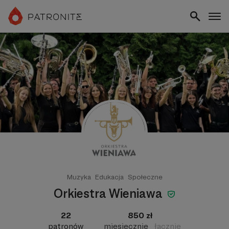
Muzyka
Edukacja
Społeczne
Orkiestra Wieniawa
22
850 zł
patronów
miesięcznie
łącznie