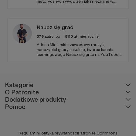
historycznych wydarzeń jak i nieznane w
polskim YouTube tłumaczenia materiałów
źródłowych .
Naucz się grać
376
patronów
5110
zł
miesięcznie
Adrian Miniarski - zawodowy muzyk,
nauczyciel gitary i ukulele, twórca kanału
learningowego Naucz się grać na YouTube,
Instagram oraz TikTok. Właściciel platformy
edukacyjnej vabika.pl oraz sklepu z
selekcjonowanymi instrumentami dla
każdego Nauczsiegrac.pl
Kategorie
O Patronite
Dodatkowe produkty
Pomoc
Regulamin
Polityka prywatności
Patronite Commons