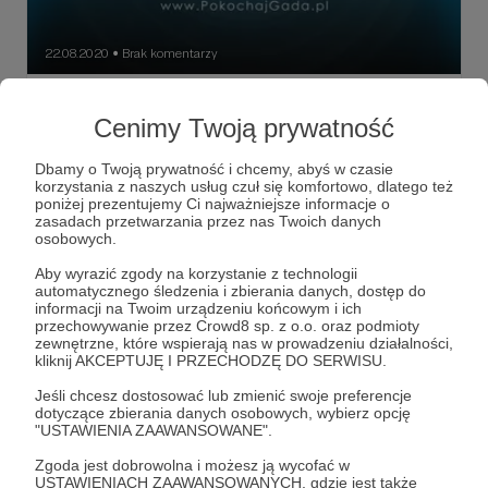
22.08.2020
Brak komentarzy
●
Udało się! Powstała Fundacja Pokochaj
Cenimy Twoją prywatność
Gada
Dzisiejszy dzień zwieńczony SUKCESEM! ? Od teraz
Dbamy o Twoją prywatność i chcemy, abyś w czasie
oficjalnie możemy ogłosić, że znajdziecie nas pod nową
korzystania z naszych usług czuł się komfortowo, dlatego też
nazwą FUNDACJA POKOCHAJ GADA ❤️??
poniżej prezentujemy Ci najważniejsze informacje o
zasadach przetwarzania przez nas Twoich danych
fundacja pokochaj gada
żółwie
gady
+2
osobowych.
Aby wyrazić zgody na korzystanie z technologii
automatycznego śledzenia i zbierania danych, dostęp do
informacji na Twoim urządzeniu końcowym i ich
przechowywanie przez Crowd8 sp. z o.o. oraz podmioty
zewnętrzne, które wspierają nas w prowadzeniu działalności,
kliknij AKCEPTUJĘ I PRZECHODZĘ DO SERWISU.
Jeśli chcesz dostosować lub zmienić swoje preferencje
dotyczące zbierania danych osobowych, wybierz opcję
"USTAWIENIA ZAAWANSOWANE".
Zgoda jest dobrowolna i możesz ją wycofać w
USTAWIENIACH ZAAWANSOWANYCH, gdzie jest także