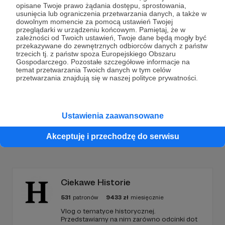
opisane Twoje prawo żądania dostępu, sprostowania,
usunięcia lub ograniczenia przetwarzania danych, a także w
Dołącz do grona Patronów!
dowolnym momencie za pomocą ustawień Twojej
przeglądarki w urządzeniu końcowym. Pamiętaj, że w
zależności od Twoich ustawień, Twoje dane będą mogły być
Wesprzyj działalność Autora
Fundacja Pokochaj
przekazywane do zewnętrznych odbiorców danych z państw
Gada
już teraz!
trzecich tj. z państw spoza Europejskiego Obszaru
Gospodarczego. Pozostałe szczegółowe informacje na
temat przetwarzania Twoich danych w tym celów
przetwarzania znajdują się w naszej polityce prywatności.
Zostań Patronem
Ustawienia zaawansowane
Akceptuję i przechodzę do serwisu
Promowani autorzy
Ciekawe Historie
531
patronów
9433
zł
miesięcznie
Vlog o tematyce historycznej.
Przedstawiamy na nim zarówno odcinki dot