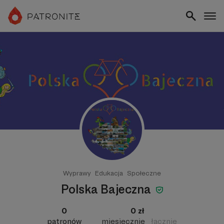
Wyprawy
Edukacja
Społeczne
Polska Bajeczna
0
0 zł
patronów
miesięcznie
łącznie