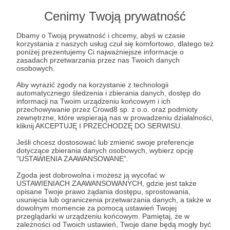
Lista postów jest pusta
Cenimy Twoją prywatność
Autor nie dodał jeszcze żadnych postów
Dbamy o Twoją prywatność i chcemy, abyś w czasie
korzystania z naszych usług czuł się komfortowo, dlatego też
poniżej prezentujemy Ci najważniejsze informacje o
zasadach przetwarzania przez nas Twoich danych
osobowych.
Aby wyrazić zgody na korzystanie z technologii
automatycznego śledzenia i zbierania danych, dostęp do
informacji na Twoim urządzeniu końcowym i ich
przechowywanie przez Crowd8 sp. z o.o. oraz podmioty
zewnętrzne, które wspierają nas w prowadzeniu działalności,
kliknij AKCEPTUJĘ I PRZECHODZĘ DO SERWISU.
Jeśli chcesz dostosować lub zmienić swoje preferencje
dotyczące zbierania danych osobowych, wybierz opcję
Dołącz do grona Patronów!
"USTAWIENIA ZAAWANSOWANE".
Zgoda jest dobrowolna i możesz ją wycofać w
USTAWIENIACH ZAAWANSOWANYCH, gdzie jest także
Wesprzyj działalność Autora
Polska Bajeczna
już
opisane Twoje prawo żądania dostępu, sprostowania,
teraz!
usunięcia lub ograniczenia przetwarzania danych, a także w
dowolnym momencie za pomocą ustawień Twojej
przeglądarki w urządzeniu końcowym. Pamiętaj, że w
zależności od Twoich ustawień, Twoje dane będą mogły być
Zostań Patronem