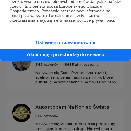
przekazywane do zewnętrznych odbiorców danych z państw
trzecich tj. z państw spoza Europejskiego Obszaru
Gospodarczego. Pozostałe szczegółowe informacje na
temat przetwarzania Twoich danych w tym celów
przetwarzania znajdują się w naszej polityce prywatności.
Promowani autorzy
Ustawienia zaawansowane
Akceptuję i przechodzę do serwisu
Cash
547
patronów
18685
zł
miesięcznie
Nazywam się Cash. Przemierzam świat,
spełniam marzenia i nagrywam filmy, które
publikuję na swoim kanale na YouTube. Niby
tylko tyle a aż tyle :)
Autostopem Na Koniec Świata
345
patronów
Nazywam się Michał Pater i od lat podróżuję
tam, gdzie kończą się drogi. Nie wybieram