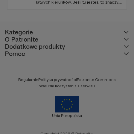
łatwych kierunków. Jeśli tu jesteś, to znaczy,
że szukasz czegoś więcej niż zwykłych
podróży.
Kategorie
O Patronite
Dodatkowe produkty
Pomoc
Regulamin
Polityka prywatności
Patronite Commons
Warunki korzystania z serwisu
Unia Europejska
Copyright 2026 © Patronite.