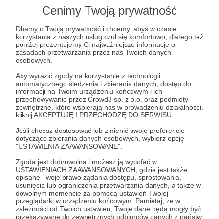
Cenimy Twoją prywatność
Dbamy o Twoją prywatność i chcemy, abyś w czasie
Post dostępny tylko dla Patronów
korzystania z naszych usług czuł się komfortowo, dlatego też
poniżej prezentujemy Ci najważniejsze informacje o
Aby zobaczyć ten materiał musisz być zalogowany
zasadach przetwarzania przez nas Twoich danych
osobowych.
Aby wyrazić zgody na korzystanie z technologii
Zostań Patronem
automatycznego śledzenia i zbierania danych, dostęp do
informacji na Twoim urządzeniu końcowym i ich
przechowywanie przez Crowd8 sp. z o.o. oraz podmioty
Zaloguj się
zewnętrzne, które wspierają nas w prowadzeniu działalności,
kliknij AKCEPTUJĘ I PRZECHODZĘ DO SERWISU.
Jeśli chcesz dostosować lub zmienić swoje preferencje
Michał Nogaś
spotkanie
Proza
Peszek
dotyczące zbierania danych osobowych, wybierz opcję
"USTAWIENIA ZAAWANSOWANE".
Udostępnij
Zgoda jest dobrowolna i możesz ją wycofać w
USTAWIENIACH ZAAWANSOWANYCH, gdzie jest także
opisane Twoje prawo żądania dostępu, sprostowania,
usunięcia lub ograniczenia przetwarzania danych, a także w
dowolnym momencie za pomocą ustawień Twojej
przeglądarki w urządzeniu końcowym. Pamiętaj, że w
zależności od Twoich ustawień, Twoje dane będą mogły być
przekazywane do zewnętrznych odbiorców danych z państw