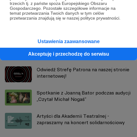
trzecich tj. z państw spoza Europejskiego Obszaru
Radio Nowy Świat
Gospodarczego. Pozostałe szczegółowe informacje na
temat przetwarzania Twoich danych w tym celów
przetwarzania znajdują się w naszej polityce prywatności.
Zobacz profil autora
Ustawienia zaawansowane
Zobacz również
Akceptuję i przechodzę do serwisu
Odwiedź Strefę Patrona na naszej stronie
internetowej!
Spotkanie z Joanną Bator podczas audycji
„Czytał Michał Nogaś”
Artyści dla Akademii Teatralnej -
zapraszamy na koncert solidarnościowy