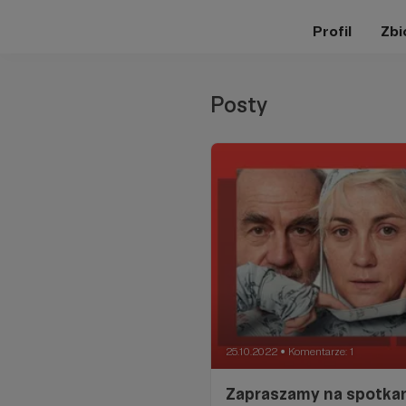
Profil
Zbi
Posty
25.10.2022
Komentarze: 1
●
Zapraszamy na spotkan