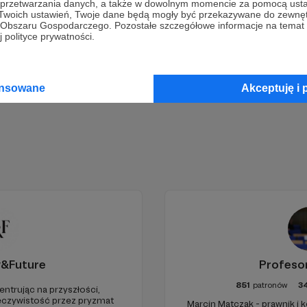
a przetwarzania danych, a także w dowolnym momencie za pomocą usta
 Twoich ustawień, Twoje dane będą mogły być przekazywane do zewnę
Wesprzyj działalność Autora
Radio Nowy Świat
już teraz!
go Obszaru Gospodarczego. Pozostałe szczegółowe informacje na temat
 polityce prywatności.
Zostań Patronem
ansowane
Akceptuję i 
y&Future
Profeso
851
patronów
3
entrując na przyszłości,
eczywistość przez pryzmat
Marcin Matczak - prawnik i