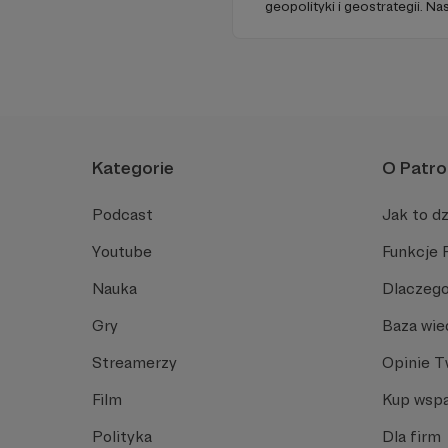
geopolityki i geostrategii. N
ze Strategy&Future kluczowe
geopolitycznej w Polsce i w E
Kategorie
O Patro
Podcast
Jak to dz
Youtube
Funkcje 
Nauka
Dlaczego
Gry
Baza wie
Streamerzy
Opinie 
Film
Kup wspa
Polityka
Dla firm