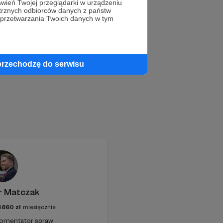
wień Twojej przeglądarki w urządzeniu
trznych odbiorców danych z państw
 przetwarzania Twoich danych w tym
przechodzę do serwisu
r Matczak
4860
zł
miesięcznie
 komentator spraw