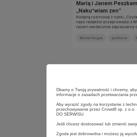
Marią i Janem Peszkami
„Naku*wiam zen”
Kolejną rozmowę z cyklu „Czytał
nasz redaktor przeprowadzi z 
razem serdecznie zapraszamy do
żywo! Spotkanie odbędzie się
Literatury.
Michał Nogaś
spotkanie
Dbamy o Twoją prywatność i chcemy, abyś 
informacje o zasadach przetwarzania pr
Aby wyrazić zgody na korzystanie z techn
przechowywanie przez Crowd8 sp. z o.o.
DO SERWISU.
Jeśli chcesz dostosować lub zmienić sw
Zgoda jest dobrowolna i możesz ją wyc