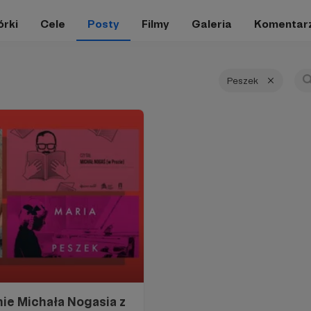
órki
Cele
Posty
Filmy
Galeria
Komentar
Peszek
ie Michała Nogasia z