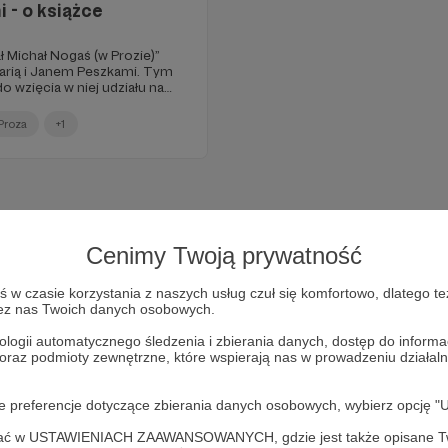
 - o książce
 Michał Nogaś (w Prozie)”
Marią i Janem Peszkami. Tym
 wzięcia w niej udziału na
 we Wrocławskim Domu
Proza
+1
Cenimy Twoją prywatność
w czasie korzystania z naszych usług czuł się komfortowo, dlatego te
zez nas Twoich danych osobowych.
ologii automatycznego śledzenia i zbierania danych, dostęp do inform
 oraz podmioty zewnętrzne, które wspierają nas w prowadzeniu dział
oje preferencje dotyczące zbierania danych osobowych, wybierz op
Dołącz do grona Patronów!
ofać w USTAWIENIACH ZAAWANSOWANYCH, gdzie jest także opisane Tw