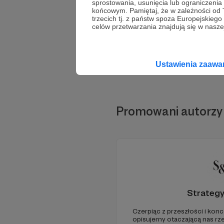
sprostowania, usunięcia lub ograniczeni
końcowym. Pamiętaj, że w zależności od
trzecich tj. z państw spoza Europejskie
celów przetwarzania znajdują się w naszej
Ustawienia zaaw
Promowani autorzy
Strateg
Czerpiąc z przeszłości i konc
opisujemy otaczającą nas rz