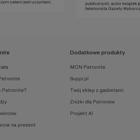
aszym celem jest uczynienie
publicznych, autor książek
go źródła myśli
felietonista Gazety Wyborcz
uropie.
edukacyjnych. Mówi jasno o pr
Promuje umiarkowanie w życ
plemiennością i bańkami in
nite
Dodatkowe produkty
iała
MCN Patronite
Patronite
Suppi.pl
 Patronite?
Twój sklep z gadżetami
dzy
Zniżki dla Patronów
Twórców
Projekt AI
rcie na prezent