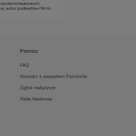
 popularnonaukowych,
ej, autor podkastów i filmów
awie, filozofii i języku.
iu publicznym, walczy z
formacyjnymi.
Pomoc
FAQ
Kontakt z zespołem Patronite
Zgłoś nadużycie
Rada Naukowa