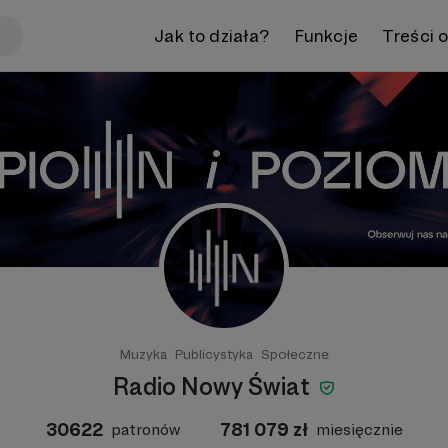
Jak to działa?
Funkcje
Treści 
Muzyka
Publicystyka
Społeczne
Radio Nowy Świat
30622
781 079
zł
patronów
miesięcznie