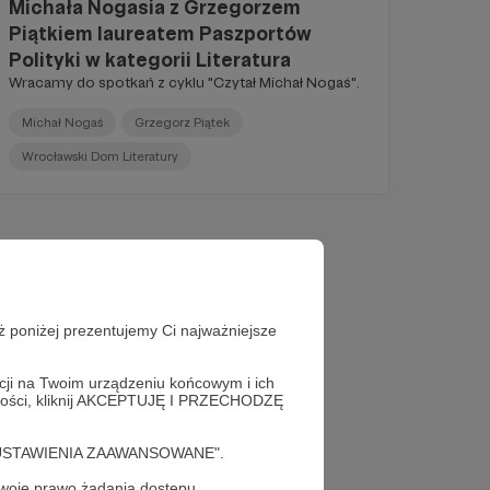
Michała Nogasia z Grzegorzem
Piątkiem laureatem Paszportów
Polityki w kategorii Literatura
Wracamy do spotkań z cyklu "Czytał Michał Nogaś".
Michał Nogaś
Grzegorz Piątek
Wrocławski Dom Literatury
ż poniżej prezentujemy Ci najważniejsze
acji na Twoim urządzeniu końcowym i ich
alności, kliknij AKCEPTUJĘ I PRZECHODZĘ
cję "USTAWIENIA ZAAWANSOWANE".
oje prawo żądania dostępu,