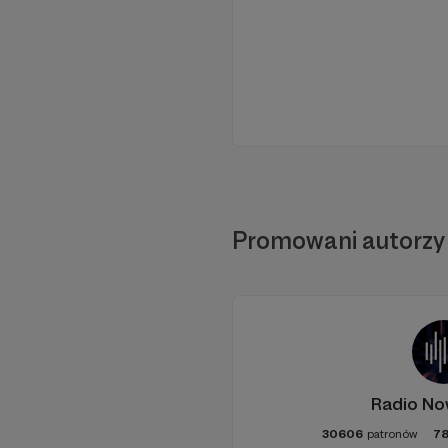
Promowani autorzy
Radio No
30606
patronów
7