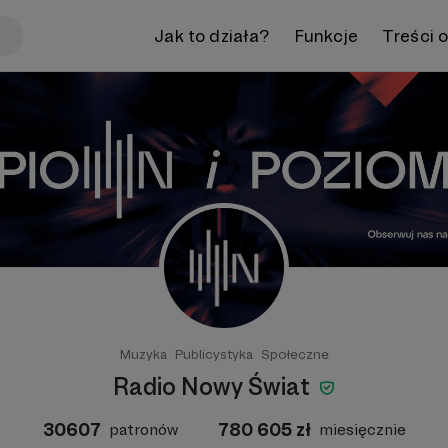
Jak to działa?
Funkcje
Treści 
Muzyka
Publicystyka
Społeczne
Radio Nowy Świat
30607
780 605
zł
patronów
miesięcznie