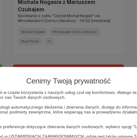
Michała Nogasia z Mariuszem
Czubajem
Spotkanie z cyklu "Czytał Michał Nogaś" we
Wrocławskim Domu Literatury - 19.02 (niedziela)
Michał Nogaś
Wrocławski Dom Literatury
Klub Proza
+1
Cenimy Twoją prywatność
w czasie korzystania z naszych usług czuł się komfortowo, dlatego te
zez nas Twoich danych osobowych.
ologii automatycznego śledzenia i zbierania danych, dostęp do inform
 oraz podmioty zewnętrzne, które wspierają nas w prowadzeniu dział
25.10.2022
Komentarze: 1
●
oje preferencje dotyczące zbierania danych osobowych, wybierz op
ofać w USTAWIENIACH ZAAWANSOWANYCH, gdzie jest także opisane Tw