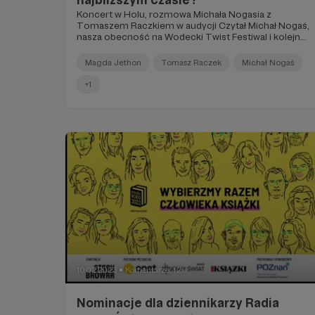
Koncert w Holu, rozmowa Michała Nogasia z
Tomaszem Raczkiem w audycji Czytał Michał Nogaś,
nasza obecność na Wodecki Twist Festiwal i kolejny
koncert Piosenek z tekstem organizowany wspólnie
z Akademią Teatralną.
Magda Jethon
Tomasz Raczek
Michał Nogaś
+1
10.02.2023
Komentarze: 12
●
Nominacje dla dziennikarzy Radia