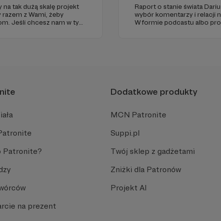
 na tak dużą skalę projekt
Raport o stanie świata Dariu
y razem z Wami, żeby
wybór komentarzy i relacji 
iom. Jeśli chcesz nam w tym
W formie podcastu albo pr
nie zabraknie. :)
miejsc na ziemi.
nite
Dodatkowe produkty
iała
MCN Patronite
Patronite
Suppi.pl
 Patronite?
Twój sklep z gadżetami
dzy
Zniżki dla Patronów
Twórców
Projekt AI
rcie na prezent