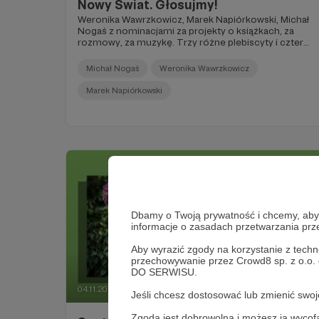
Nowy Świat. Głosujmy!
Weronika Wawrzkowicz, Marek Napiórkowski, Michał
Nogaś z nominacjami za projekty o książkach, za
rozmowy, za muzykę. Trzy różne plebiscyty i cztery
wyróżnienia dla redaktorów naszego radia. Prosimy
Was o wsparcie i zagłosowanie.
Michał Nogaś
Weronika Wawrzkowicz
Marek Napiórkowski
Dbamy o Twoją prywatność i chcemy, abyś 
informacje o zasadach przetwarzania pr
Aby wyrazić zgody na korzystanie z techn
przechowywanie przez Crowd8 sp. z o.o.
DO SERWISU.
04.11.2022
Brak komentarzy
●
Jeśli chcesz dostosować lub zmienić sw
Zgoda jest dobrowolna i możesz ją wyc