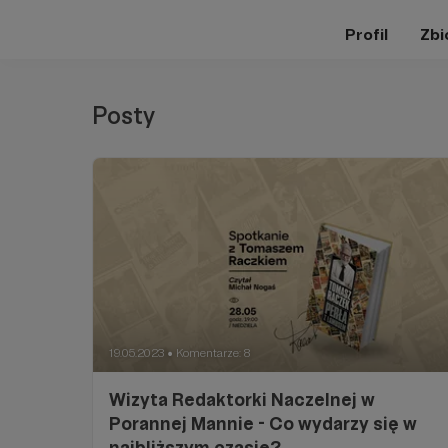
Profil
Zbi
Posty
19.05.2023
Komentarze: 8
●
Wizyta Redaktorki Naczelnej w
Porannej Mannie - Co wydarzy się w
najbliższym czasie?