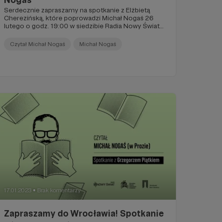
Serdecznie zapraszamy na spotkanie z Elżbietą
Cherezińską, które poprowadzi Michał Nogaś 26
lutego o godz. 19:00 w siedzibie Radia Nowy Świat
na ul. Ostrej 14 w Warszawie. Rozmowa ta będzie
jednocześnie transmitowana na antenie – jako
Czytał Michał Nogaś
Michał Nogaś
audycja „Czytał Michał Nogaś”.
17.01.2023
Brak komentarzy
●
Zapraszamy do Wrocławia! Spotkanie