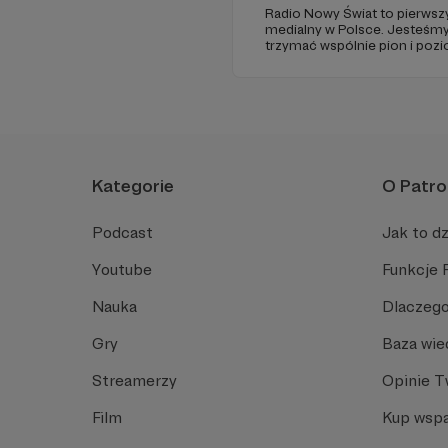
Radio Nowy Świat to pierwszy
medialny w Polsce. Jesteśm
trzymać wspólnie pion i poz
pomóc - zapraszamy, miejsca 
Kategorie
O Patro
Podcast
Jak to dz
Youtube
Funkcje 
Nauka
Dlaczego
Gry
Baza wie
Streamerzy
Opinie 
Film
Kup wspa