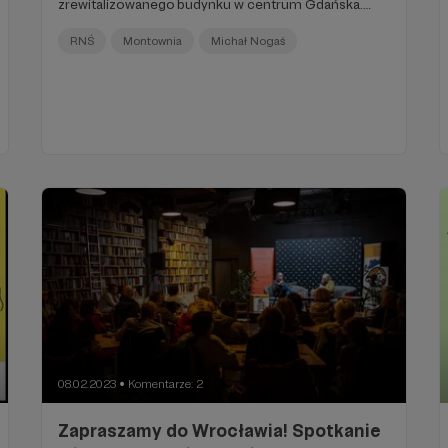
zrewitalizowanego budynku w centrum Gdańska.
Zapraszamy na cztery audycje.
RNŚ
Montownia
Michał Nogaś
08.02.2023
Komentarze: 2
●
Zapraszamy do Wrocławia! Spotkanie