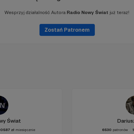
Wesprzyj działalność Autora
Radio Nowy Świat
już teraz!
Zostań Patronem
wy Świat
Darius
80587
zł
miesięcznie
6530
patronów