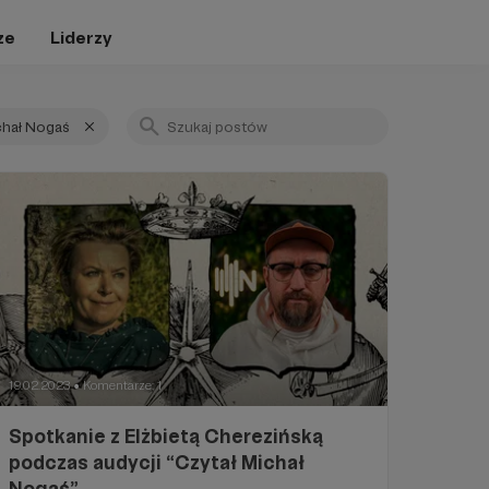
ze
Liderzy
chał Nogaś
19.02.2023
Komentarze: 1
●
Spotkanie z Elżbietą Cherezińską
podczas audycji “Czytał Michał
Nogaś”