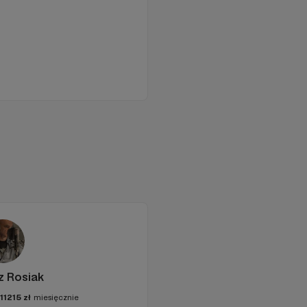
z Rosiak
111215
zł
miesięcznie