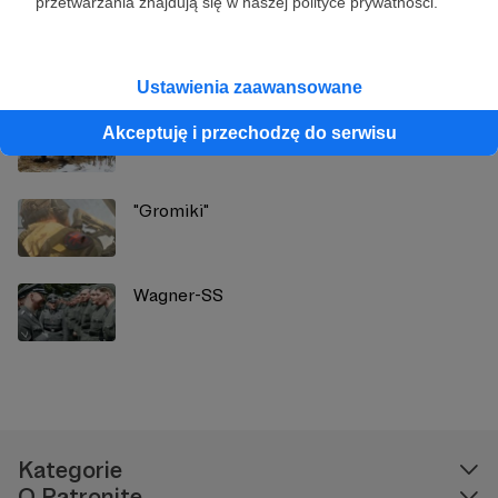
przetwarzania znajdują się w naszej polityce prywatności.
Zobacz również
Ustawienia zaawansowane
Zmienne
Akceptuję i przechodzę do serwisu
"Gromiki"
Wagner-SS
Kategorie
O Patronite