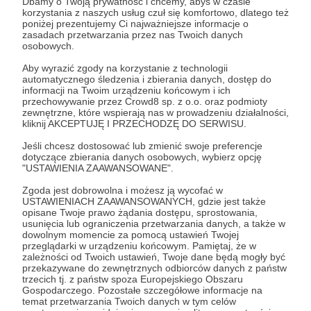
Dbamy o Twoją prywatność i chcemy, abyś w czasie
Zostań Patronem
korzystania z naszych usług czuł się komfortowo, dlatego też
poniżej prezentujemy Ci najważniejsze informacje o
zasadach przetwarzania przez nas Twoich danych
Zaloguj się
osobowych.
Aby wyrazić zgody na korzystanie z technologii
automatycznego śledzenia i zbierania danych, dostęp do
igor konaszenkow
propaganda
Kramatorsk
informacji na Twoim urządzeniu końcowym i ich
przechowywanie przez Crowd8 sp. z o.o. oraz podmioty
artyleria rakietowa
odwet
Makiejewka
Kreml
zewnętrzne, które wspierają nas w prowadzeniu działalności,
kliknij AKCEPTUJĘ I PRZECHODZĘ DO SERWISU.
Jeśli chcesz dostosować lub zmienić swoje preferencje
Udostępnij
dotyczące zbierania danych osobowych, wybierz opcję
"USTAWIENIA ZAAWANSOWANE".
Zgoda jest dobrowolna i możesz ją wycofać w
USTAWIENIACH ZAAWANSOWANYCH, gdzie jest także
opisane Twoje prawo żądania dostępu, sprostowania,
usunięcia lub ograniczenia przetwarzania danych, a także w
dowolnym momencie za pomocą ustawień Twojej
Marcin Ogdowski
przeglądarki w urządzeniu końcowym. Pamiętaj, że w
zależności od Twoich ustawień, Twoje dane będą mogły być
przekazywane do zewnętrznych odbiorców danych z państw
Zobacz profil autora
trzecich tj. z państw spoza Europejskiego Obszaru
Gospodarczego. Pozostałe szczegółowe informacje na
temat przetwarzania Twoich danych w tym celów