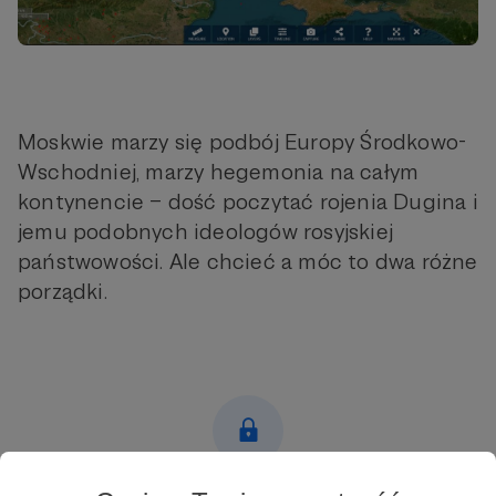
Moskwie marzy się podbój Europy Środkowo-
Wschodniej, marzy hegemonia na całym
kontynencie – dość poczytać rojenia Dugina i
jemu podobnych ideologów rosyjskiej
państwowości. Ale chcieć a móc to dwa różne
porządki.