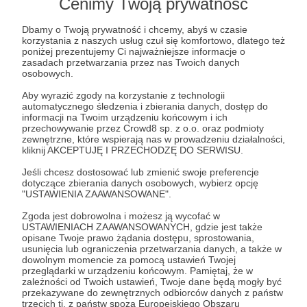
Post dostępny tylko dla Patronów
Cenimy Twoją prywatność
Aby zobaczyć ten materiał musisz być zalogowany
Dbamy o Twoją prywatność i chcemy, abyś w czasie
korzystania z naszych usług czuł się komfortowo, dlatego też
poniżej prezentujemy Ci najważniejsze informacje o
zasadach przetwarzania przez nas Twoich danych
Zostań Patronem
osobowych.
Aby wyrazić zgody na korzystanie z technologii
Zaloguj się
automatycznego śledzenia i zbierania danych, dostęp do
informacji na Twoim urządzeniu końcowym i ich
przechowywanie przez Crowd8 sp. z o.o. oraz podmioty
zewnętrzne, które wspierają nas w prowadzeniu działalności,
Aleksander Dugin
NATO
wojna z rosją
wojna w Ukrainie
kliknij AKCEPTUJĘ I PRZECHODZĘ DO SERWISU.
82. DPD
C-17
most powietrzny
wojna polsko-rosyjska
Jeśli chcesz dostosować lub zmienić swoje preferencje
dotyczące zbierania danych osobowych, wybierz opcję
"USTAWIENIA ZAAWANSOWANE".
Udostępnij
Zgoda jest dobrowolna i możesz ją wycofać w
USTAWIENIACH ZAAWANSOWANYCH, gdzie jest także
opisane Twoje prawo żądania dostępu, sprostowania,
usunięcia lub ograniczenia przetwarzania danych, a także w
dowolnym momencie za pomocą ustawień Twojej
przeglądarki w urządzeniu końcowym. Pamiętaj, że w
zależności od Twoich ustawień, Twoje dane będą mogły być
przekazywane do zewnętrznych odbiorców danych z państw
Marcin Ogdowski
trzecich tj. z państw spoza Europejskiego Obszaru