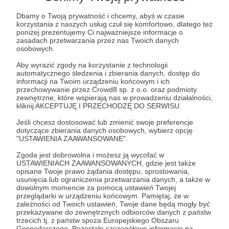
Dbamy o Twoją prywatność i chcemy, abyś w czasie
Zostań Patronem
korzystania z naszych usług czuł się komfortowo, dlatego też
poniżej prezentujemy Ci najważniejsze informacje o
zasadach przetwarzania przez nas Twoich danych
Zaloguj się
osobowych.
Aby wyrazić zgody na korzystanie z technologii
automatycznego śledzenia i zbierania danych, dostęp do
ISW
NATO
wojna NATO-rosja
wojna polsko-rosyjska
informacji na Twoim urządzeniu końcowym i ich
przechowywanie przez Crowd8 sp. z o.o. oraz podmioty
wojna w Ukrainie
armia rosyjska
Władimir Putin
zewnętrzne, które wspierają nas w prowadzeniu działalności,
kliknij AKCEPTUJĘ I PRZECHODZĘ DO SERWISU.
Wołodymyr Zełenski
Jeśli chcesz dostosować lub zmienić swoje preferencje
dotyczące zbierania danych osobowych, wybierz opcję
"USTAWIENIA ZAAWANSOWANE".
Udostępnij
Zgoda jest dobrowolna i możesz ją wycofać w
USTAWIENIACH ZAAWANSOWANYCH, gdzie jest także
opisane Twoje prawo żądania dostępu, sprostowania,
usunięcia lub ograniczenia przetwarzania danych, a także w
dowolnym momencie za pomocą ustawień Twojej
przeglądarki w urządzeniu końcowym. Pamiętaj, że w
zależności od Twoich ustawień, Twoje dane będą mogły być
Marcin Ogdowski
przekazywane do zewnętrznych odbiorców danych z państw
trzecich tj. z państw spoza Europejskiego Obszaru
Gospodarczego. Pozostałe szczegółowe informacje na