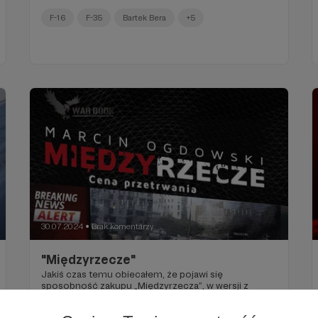
w fotel”.
F-16
F-35
Bartek Bera
+5
30.07.2024
Brak komentarzy
●
"Międzyrzecze"
Jakiś czas temu obiecałem, że pojawi się
sposobność zakupu „Międzyrzecza”, w wersji z
autografem i pozdrowieniami. I oto jest – powieść
pojawiła się w ofercie na moim koncie na Patronite.