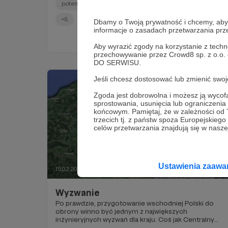
potencjał odstraszania
arsenał jądrowy
JASSM
+5
Dbamy o Twoją prywatność i chcemy, abyś 
informacje o zasadach przetwarzania pr
Aby wyrazić zgody na korzystanie z techn
przechowywanie przez Crowd8 sp. z o.o.
DO SERWISU.
Jeśli chcesz dostosować lub zmienić sw
Zgoda jest dobrowolna i możesz ją wyc
sprostowania, usunięcia lub ograniczeni
końcowym. Pamiętaj, że w zależności od
trzecich tj. z państw spoza Europejskie
celów przetwarzania znajdują się w naszej
Ustawienia zaaw
15.02.2024
Brak komentarzy
●
Wyzwanie
Po prawdzie, przygotowanie wschodniej Polski do
obrony winno być jednym z największych
inżynieryjnych wyzwań dla kraju. Coś jak Centralny
Port Komunikacyjny.