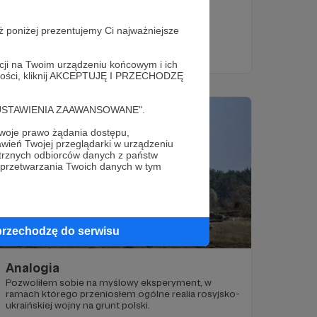
"Zaniechanie"
wojna NATO-rosja
wojna jądrowa
+5
ż poniżej prezentujemy Ci najważniejsze
acji na Twoim urządzeniu końcowym i ich
alności, kliknij AKCEPTUJĘ I PRZECHODZĘ
cję "USTAWIENIA ZAAWANSOWANE".
oje prawo żądania dostępu,
wień Twojej przeglądarki w urządzeniu
trznych odbiorców danych z państw
 przetwarzania Twoich danych w tym
przechodzę do serwisu
23.11.2023
Brak komentarzy
●
Analogia
Pozwoliłem sobie na myślowy eksperyment, w
ramach którego przeniosłem ogólne realia rosyjsko-
ukraińskiej wojny na grunt polski.