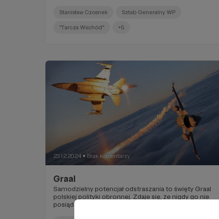
Tarczy Wschód.
Stanisław Czosnek
Sztab Generalny WP
"Tarcza Wschód"
+5
23.12.2024
Brak komentarzy
●
Graal
Samodzielny potencjał odstraszania to święty Graal
polskiej polityki obronnej. Zdaje się, że nigdy go nie
posiądziemy, co wcale nie oznacza beznadziejnego
położenia.