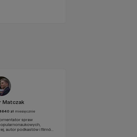
r Matczak
4640
zł
miesięcznie
 komentator spraw
 popularnonaukowych,
ej, autor podkastów i filmów
awie, filozofii i języku.