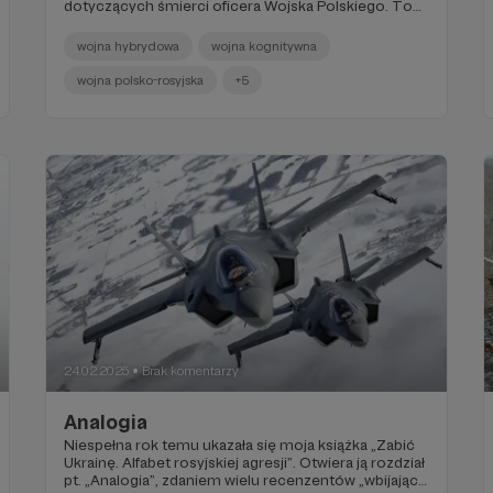
dotyczących śmierci oficera Wojska Polskiego. To
ciąg dalszy tej historii.
wojna hybrydowa
wojna kognitywna
wojna polsko-rosyjska
+5
24.02.2025
Brak komentarzy
●
Analogia
Niespełna rok temu ukazała się moja książka „Zabić
Ukrainę. Alfabet rosyjskiej agresji”. Otwiera ją rozdział
pt. „Analogia”, zdaniem wielu recenzentów „wbijający