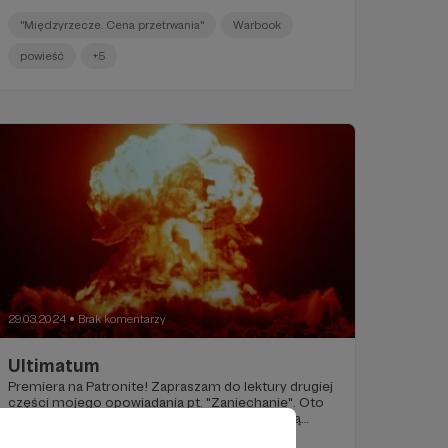
"Międzyrzecze. Cena przetrwania"
Warbook
powieść
+5
29.03.2024
Brak komentarzy
●
Ultimatum
Premiera na Patronite! Zapraszam do lektury drugiej
części mojego opowiadania pt. "Zaniechanie". Oto
świat, w którym Rosja i NATO poszły na gorącą
wojnę. Wizja, mam nadzieję, NIE-profetyczna.