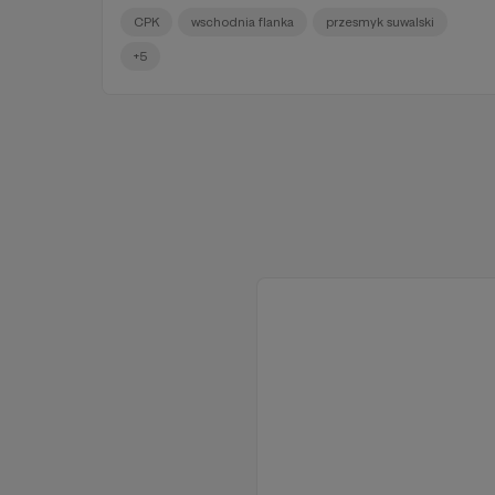
CPK
wschodnia flanka
przesmyk suwalski
+5