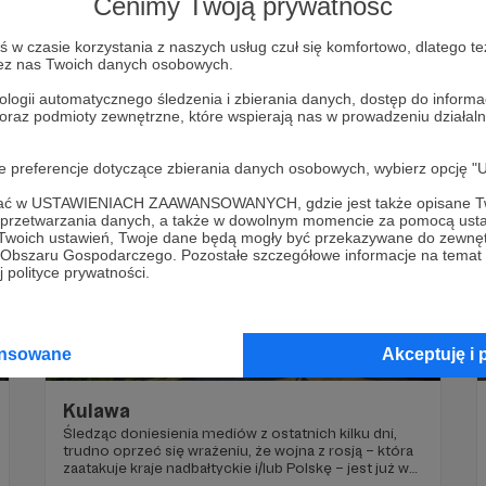
Cenimy Twoją prywatność
"Międzyrzecze. Cena przetrwania"
"Zabić Ukrainę. Alfabet rosyjskiej agresji"
Warbook
w czasie korzystania z naszych usług czuł się komfortowo, dlatego te
zez nas Twoich danych osobowych.
+5
ologii automatycznego śledzenia i zbierania danych, dostęp do inform
 oraz podmioty zewnętrzne, które wspierają nas w prowadzeniu dział
oje preferencje dotyczące zbierania danych osobowych, wybierz op
ofać w USTAWIENIACH ZAAWANSOWANYCH, gdzie jest także opisane Tw
a przetwarzania danych, a także w dowolnym momencie za pomocą usta
 Twoich ustawień, Twoje dane będą mogły być przekazywane do zewnę
go Obszaru Gospodarczego. Pozostałe szczegółowe informacje na temat
 polityce prywatności.
ansowane
Akceptuję i 
07.02.2024
Brak komentarzy
●
Kulawa
Śledząc doniesienia mediów z ostatnich kilku dni,
trudno oprzeć się wrażeniu, że wojna z rosją – która
zaatakuje kraje nadbałtyckie i/lub Polskę – jest już w
zasadzie przesądzona.