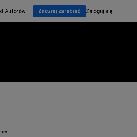
od Autorów
Zacznij zarabiać
Zaloguj się
znie