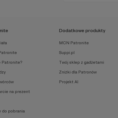
Promuje umiarkowanie w życ
plemiennością i bańkami in
nite
Dodatkowe produkty
iała
MCN Patronite
Patronite
Suppi.pl
 Patronite?
Twój sklep z gadżetami
dzy
Zniżki dla Patronów
Twórców
Projekt AI
rcie na prezent
y do pobrania