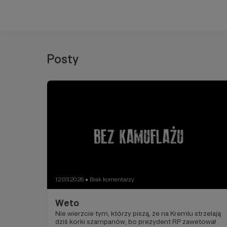
Posty
12.03.2026
Brak komentarzy
●
Weto
Nie wierzcie tym, którzy piszą, że na Kremlu strzelają
dziś korki szampanów, bo prezydent RP zawetował