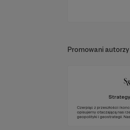
Promowani autorzy
Strateg
Czerpiąc z przeszłości i konc
opisujemy otaczającą nas rz
geopolityki i geostrategii. N
ze Strategy&Future kluczowe
geopolitycznej w Polsce i w E