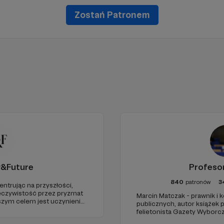
Zostań Patronem
y&Future
Profeso
840
patronów
3
entrując na przyszłości,
eczywistość przez pryzmat
Marcin Matczak - prawnik i
aszym celem jest uczynienie
publicznych, autor książek
go źródła myśli
felietonista Gazety Wyborcz
uropie.
edukacyjnych. Mówi jasno o pr