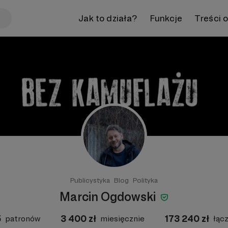
Jak to działa?
Funkcje
Treści 
Publicystyka
Blog
Polityka
Marcin Ogdowski
5
3 400
zł
173 240
zł
patronów
miesięcznie
łąc