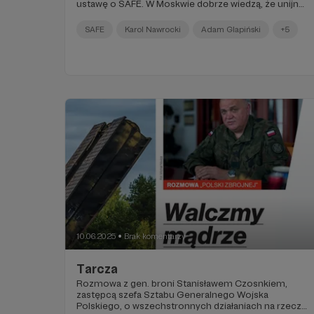
ustawę o SAFE. W Moskwie dobrze wiedzą, że unijne
pieniądze i tak do Polski trafią.
SAFE
Karol Nawrocki
Adam Glapiński
+5
10.06.2025
Brak komentarzy
●
Tarcza
Rozmowa z gen. broni Stanisławem Czosnkiem,
zastępcą szefa Sztabu Generalnego Wojska
Polskiego, o wszechstronnych działaniach na rzecz