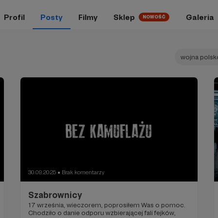
Profil
Posty
Filmy
Sklep
Galeria
NOWOŚĆ
wojna polsk
30.09.2025
Brak komentarzy
●
Szabrownicy
17 września, wieczorem, poprosiłem Was o pomoc.
Chodziło o danie odporu wzbierającej fali fejków,