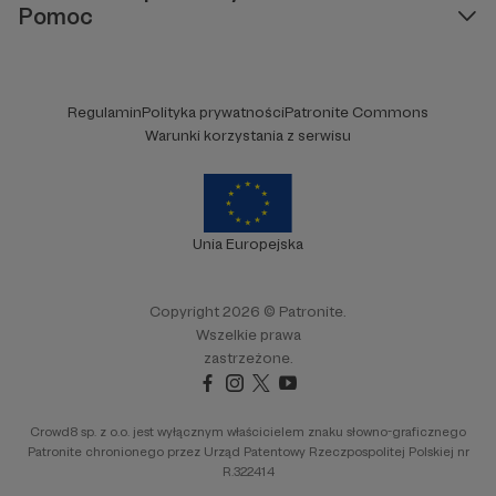
Pomoc
Regulamin
Polityka prywatności
Patronite Commons
Warunki korzystania z serwisu
Unia Europejska
Copyright 2026 © Patronite.
Wszelkie prawa
zastrzeżone.
Crowd8 sp. z o.o. jest wyłącznym właścicielem znaku słowno-graficznego
Patronite chronionego przez Urząd Patentowy Rzeczpospolitej Polskiej nr
R.322414