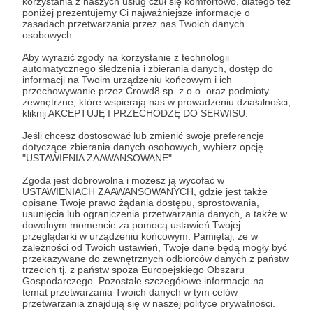
korzystania z naszych usług czuł się komfortowo, dlatego też
Zaloguj się
poniżej prezentujemy Ci najważniejsze informacje o
zasadach przetwarzania przez nas Twoich danych
osobowych.
Albert Świdziński
Azja
Białoruś
Chiny
Pacyfik
Aby wyrazić zgody na korzystanie z technologii
automatycznego śledzenia i zbierania danych, dostęp do
Polska&Europa
Technologia
Turcja
Ukraina
usa
informacji na Twoim urządzeniu końcowym i ich
przechowywanie przez Crowd8 sp. z o.o. oraz podmioty
zewnętrzne, które wspierają nas w prowadzeniu działalności,
Udostępnij
kliknij AKCEPTUJĘ I PRZECHODZĘ DO SERWISU.
Jeśli chcesz dostosować lub zmienić swoje preferencje
dotyczące zbierania danych osobowych, wybierz opcję
"USTAWIENIA ZAAWANSOWANE".
Zgoda jest dobrowolna i możesz ją wycofać w
USTAWIENIACH ZAAWANSOWANYCH, gdzie jest także
opisane Twoje prawo żądania dostępu, sprostowania,
Strategy&Future
usunięcia lub ograniczenia przetwarzania danych, a także w
dowolnym momencie za pomocą ustawień Twojej
przeglądarki w urządzeniu końcowym. Pamiętaj, że w
Zobacz profil autora
zależności od Twoich ustawień, Twoje dane będą mogły być
przekazywane do zewnętrznych odbiorców danych z państw
trzecich tj. z państw spoza Europejskiego Obszaru
Gospodarczego. Pozostałe szczegółowe informacje na
temat przetwarzania Twoich danych w tym celów
przetwarzania znajdują się w naszej polityce prywatności.
Zobacz również