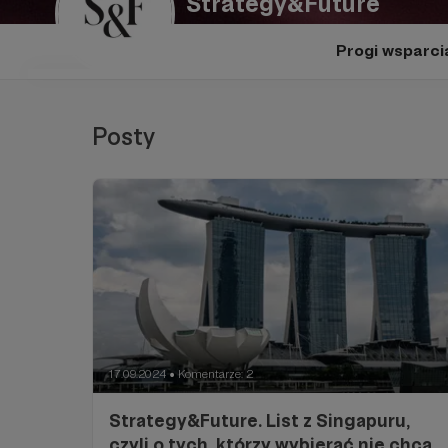
Strategy&Future
Progi wsparci
Posty
17.09.2024
Komentarze: 2
●
Strategy&Future. List z Singapuru,
czyli o tych, którzy wybierać nie chcą