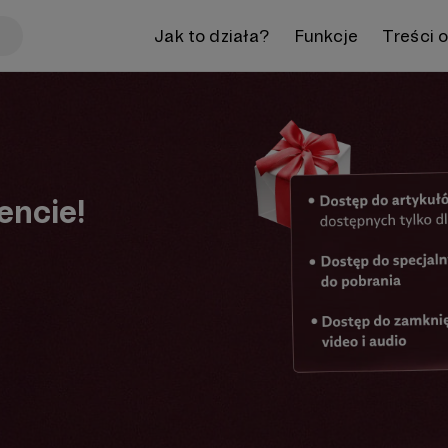
Jak to działa?
Funkcje
Treści 
encie!