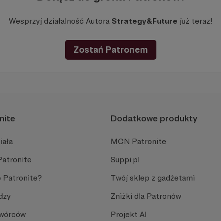
Wesprzyj działalność Autora
Strategy&Future
już teraz!
Zostań Patronem
nite
Dodatkowe produkty
iała
MCN Patronite
Patronite
Suppi.pl
 Patronite?
Twój sklep z gadżetami
dzy
Zniżki dla Patronów
Twórców
Projekt AI