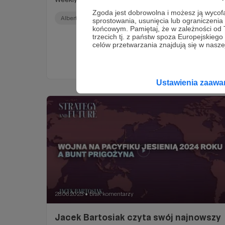
Zgoda jest dobrowolna i możesz ją wyc
Albert Świdziński
Afryka
Chiny
+5
sprostowania, usunięcia lub ograniczeni
końcowym. Pamiętaj, że w zależności od
trzecich tj. z państw spoza Europejskie
celów przetwarzania znajdują się w naszej
Ustawienia zaaw
28.06.2023
Brak komentarzy
●
Jacek Bartosiak czyta swój najnowszy