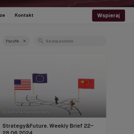
Wspieraj
ze
Kontakt
Pacyfik
29.06.2024
Brak komentarzy
●
Strategy&Future. Weekly Brief 22–
28.06.2024