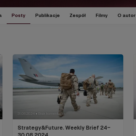
a
Posty
Publikacje
Zespół
Filmy
O autor
31.08.2024
Brak komentarzy
●
Strategy&Future. Weekly Brief 24–
30.08.2024