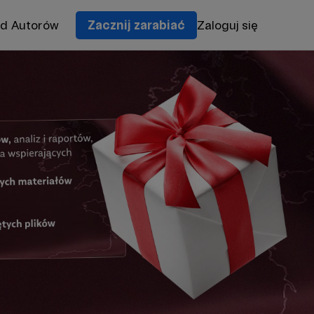
od Autorów
Zacznij zarabiać
Zaloguj się