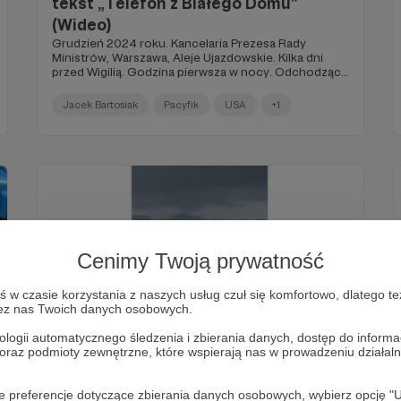
tekst „Telefon z Białego Domu”
(Wideo)
Grudzień 2024 roku. Kancelaria Prezesa Rady
Ministrów, Warszawa, Aleje Ujazdowskie. Kilka dni
przed Wigilią. Godzina pierwsza w nocy. Odchodzący
prezydent Stanów Zjednoczonych próbuje się
dodzwonić do premiera RP. Pragnie go
Jacek Bartosiak
Pacyfik
USA
+1
poinformować, że wybuchła wojna na zachodnim
Pacyfiku…
Cenimy Twoją prywatność
w czasie korzystania z naszych usług czuł się komfortowo, dlatego te
zez nas Twoich danych osobowych.
ologii automatycznego śledzenia i zbierania danych, dostęp do inform
29.07.2023
Brak komentarzy
●
 oraz podmioty zewnętrzne, które wspierają nas w prowadzeniu dział
Weekly Brief 22–28.07.2023
oje preferencje dotyczące zbierania danych osobowych, wybierz op
Weekly Brief 22–28.07.2023