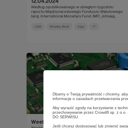
12.04.2024
Według opublikowanego w ubiegłym tygodniu
raportu Międzynarodowego Funduszu Walutowego
(ang. International Monetary Fund, IMF) „istnieją
dowody na fragmentację handlu i inwestycji
międzynarodowych wzdłuż linii podziałów
USA
Weekly Brief
Azja
+7
geopolitycznych”...
Dbamy o Twoją prywatność i chcemy, abyś 
informacje o zasadach przetwarzania pr
Aby wyrazić zgody na korzystanie z techn
26.08.2023
Brak komentarzy
●
przechowywanie przez Crowd8 sp. z o.o.
DO SERWISU.
Weekly Brief 19–25.08.2023
Jeśli chcesz dostosować lub zmienić sw
Weekly Brief 19–25.08.2023