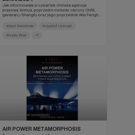
Jak informowała w czwartek chińska agencja
prasowa Xinhua, poprzedni minister obrony ChRL
generał Li Shangfu oraz jego poprzednik Wei Fenghe
zostali wydaleni z KPCh, pozbawieni stopnia oraz
postawieni w stan oskarżenia w związku z zarzutami
Albert Świdziński
Krzysztof Uchnast
o korupcję.
Weekly Brief
+7
22.09.2023
Brak komentarzy
●
AIR POWER METAMORPHOSIS