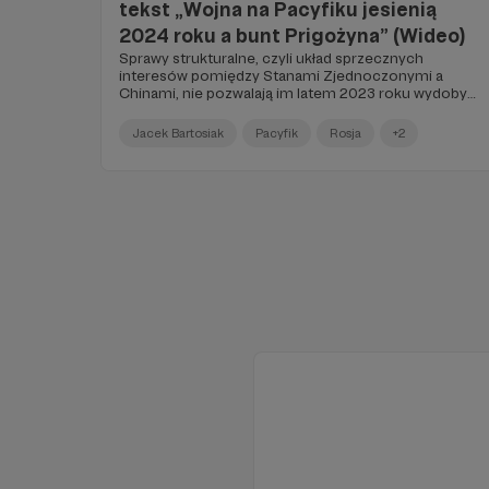
tekst „Wojna na Pacyfiku jesienią
2024 roku a bunt Prigożyna” (Wideo)
Sprawy strukturalne, czyli układ sprzecznych
interesów pomiędzy Stanami Zjednoczonymi a
Chinami, nie pozwalają im latem 2023 roku wydobyć
się ze spirali narastającej rywalizacji. Nierównowaga
polityczna w Eurazji i wokół niej rośnie, a wraz z nią
Jacek Bartosiak
Pacyfik
Rosja
+2
pojawia się coraz więcej napięć i sporów oraz
wzajemnego negatywnego postrzegania się…