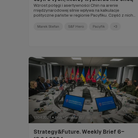
Wzrost potęgi i asertywności Chin na arenie
międzynarodowej silnie wpływa na kalkulacje
polityczne państw w regionie Pacyfiku. Część z nich,
mająca długotrwałe i oficjalne więzi bezpieczeństwa
ze Stanami Zjednoczonymi, pogłębia swoją z nimi
Marek Stefan
S&F Hero
Pacyfik
+3
swoją współpracę. Inne kraje regionu wolą uprawiać
polityczny hedging, czyli formę balansowania między
coraz ostrzej rywalizującymi mocarstwami. To
właśnie ta postawa charakteryzuje politykę
większości państw regionu Azji Południowo-
Wschodniej.
13.04.2024
Brak komentarzy
●
Strategy&Future. Weekly Brief 6–