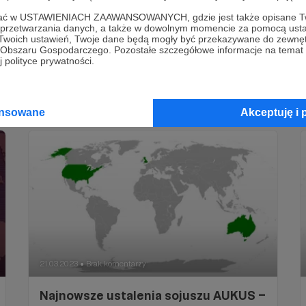
ofać w USTAWIENIACH ZAAWANSOWANYCH, gdzie jest także opisane Tw
Albert Świdziński
Afryka
Azja
+7
a przetwarzania danych, a także w dowolnym momencie za pomocą usta
 Twoich ustawień, Twoje dane będą mogły być przekazywane do zewnę
go Obszaru Gospodarczego. Pozostałe szczegółowe informacje na temat
 polityce prywatności.
ansowane
Akceptuję i 
21.03.2023
Brak komentarzy
●
Najnowsze ustalenia sojuszu AUKUS –