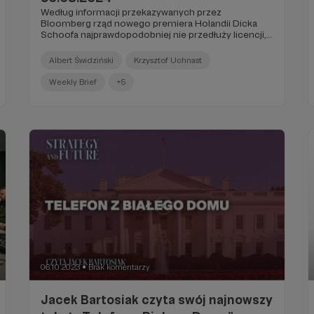
Według informacji przekazywanych przez
Bloomberg rząd nowego premiera Holandii Dicka
Schoofa najprawdopodobniej nie przedłuży licencji,
pozwalającej technikom ASML na serwisowanie
znajdujących się w Chinach maszyn do fotolitografii
Albert Świdziński
Krzysztof Uchnast
wyprodukowanych przez holenderską firmę. Zakaz
ten miałby dotyczyć najbardziej zaawansowanych
Weekly Brief
+5
maszyn do fotolitografii, operujących w technologii
DUV (deep ultra violet) – tych samych, które
posłużyły Huawei do wyprodukowania mikrochipów
w technologii 7 nm, wykorzystanych następnie we
flagowcu chińskiego producenta, telefonie Mate 60
Pro...
06.10.2023
Brak komentarzy
●
Jacek Bartosiak czyta swój najnowszy