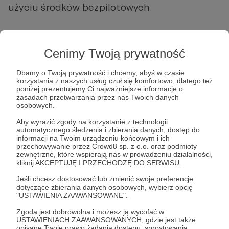
użyciu środków bezpilotowych.
Cenimy Twoją prywatność
Dbamy o Twoją prywatność i chcemy, abyś w czasie
korzystania z naszych usług czuł się komfortowo, dlatego też
poniżej prezentujemy Ci najważniejsze informacje o
zasadach przetwarzania przez nas Twoich danych
Post dostępny tylko dla Patronów
osobowych.
Aby zobaczyć ten materiał musisz być zalogowany
Aby wyrazić zgody na korzystanie z technologii
automatycznego śledzenia i zbierania danych, dostęp do
informacji na Twoim urządzeniu końcowym i ich
przechowywanie przez Crowd8 sp. z o.o. oraz podmioty
Zostań Patronem
zewnętrzne, które wspierają nas w prowadzeniu działalności,
kliknij AKCEPTUJĘ I PRZECHODZĘ DO SERWISU.
Zaloguj się
Jeśli chcesz dostosować lub zmienić swoje preferencje
dotyczące zbierania danych osobowych, wybierz opcję
"USTAWIENIA ZAAWANSOWANE".
Marek Budzisz
Azja
Działania militarne
Euroazja
Zgoda jest dobrowolna i możesz ją wycofać w
USTAWIENIACH ZAAWANSOWANYCH, gdzie jest także
Rosja
Świat
Ukraina
USA
opisane Twoje prawo żądania dostępu, sprostowania,