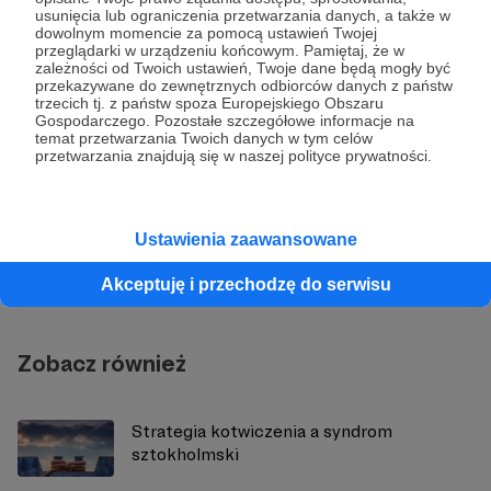
usunięcia lub ograniczenia przetwarzania danych, a także w
dowolnym momencie za pomocą ustawień Twojej
Udostępnij
przeglądarki w urządzeniu końcowym. Pamiętaj, że w
zależności od Twoich ustawień, Twoje dane będą mogły być
przekazywane do zewnętrznych odbiorców danych z państw
trzecich tj. z państw spoza Europejskiego Obszaru
Gospodarczego. Pozostałe szczegółowe informacje na
temat przetwarzania Twoich danych w tym celów
przetwarzania znajdują się w naszej polityce prywatności.
Strategy&Future
Ustawienia zaawansowane
Zobacz profil autora
Akceptuję i przechodzę do serwisu
Zobacz również
Strategia kotwiczenia a syndrom
sztokholmski