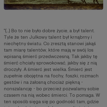
"(...) Bo to nie było dobre życie, a był talent.
Tyle że ten Julkowy talent był krnąbrny i
niechętny światu. Co zresztą stanowi jakąś
tam miarę talentów, które mają w swój los
wpisaną śmierć przedwczesną. Tak jakby tę
śmierć chciały sprowokować, jakby się z nią
droczyły. A śmierć jest wielka. Śmierć jest
zupełnie obojętna na fochy, foszki, rozmach
gestów i na żałosną chociaż piękną -
nonszalancję - bo przecież pozwalamy sobie
czasem na nią wobec śmierci. To pomaga. W
ten sposób sięga się po godność tam, gdzie