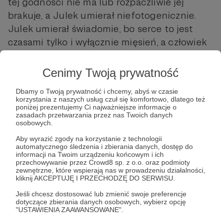
tej godności nie ma lub rozpaczliwie jej
brakuje, a Julek umierał niefotogenicznie.
Julek umierał świadomie, bo serce to jest
czasami tylko i wyłącznie mięsień, a człowiek
koniec końców, to jest wyłącznie mięso, kości,
ścięgna oraz stawy, a przede wszystkim woda
Cenimy Twoją prywatność
- dużo wody. A w wodzie ludzie się topią. Więc
Dbamy o Twoją prywatność i chcemy, abyś w czasie
i Julek utonął. (...)"
korzystania z naszych usług czuł się komfortowo, dlatego też
poniżej prezentujemy Ci najważniejsze informacje o
zasadach przetwarzania przez nas Twoich danych
osobowych.
Aby wyrazić zgody na korzystanie z technologii
automatycznego śledzenia i zbierania danych, dostęp do
informacji na Twoim urządzeniu końcowym i ich
przechowywanie przez Crowd8 sp. z o.o. oraz podmioty
zewnętrzne, które wspierają nas w prowadzeniu działalności,
kliknij AKCEPTUJĘ I PRZECHODZĘ DO SERWISU.
Post dostępny tylko dla Patronów
Jeśli chcesz dostosować lub zmienić swoje preferencje
dotyczące zbierania danych osobowych, wybierz opcję
Aby zobaczyć ten materiał musisz być zalogowany
"USTAWIENIA ZAAWANSOWANE".