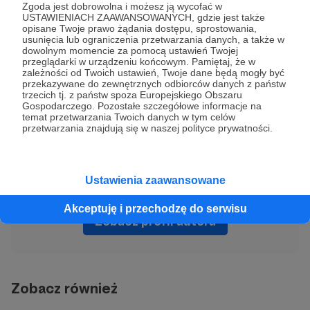
Zgoda jest dobrowolna i możesz ją wycofać w
USTAWIENIACH ZAAWANSOWANYCH, gdzie jest także
Zostań Patronem
opisane Twoje prawo żądania dostępu, sprostowania,
usunięcia lub ograniczenia przetwarzania danych, a także w
Zaloguj się
dowolnym momencie za pomocą ustawień Twojej
przeglądarki w urządzeniu końcowym. Pamiętaj, że w
zależności od Twoich ustawień, Twoje dane będą mogły być
przekazywane do zewnętrznych odbiorców danych z państw
Udostępnij
trzecich tj. z państw spoza Europejskiego Obszaru
Gospodarczego. Pozostałe szczegółowe informacje na
temat przetwarzania Twoich danych w tym celów
przetwarzania znajdują się w naszej polityce prywatności.
Ustawienia zaawansowane
Marcin Zegadło
Akceptuję i przechodzę do serwisu
Zobacz profil autora
Zobacz również