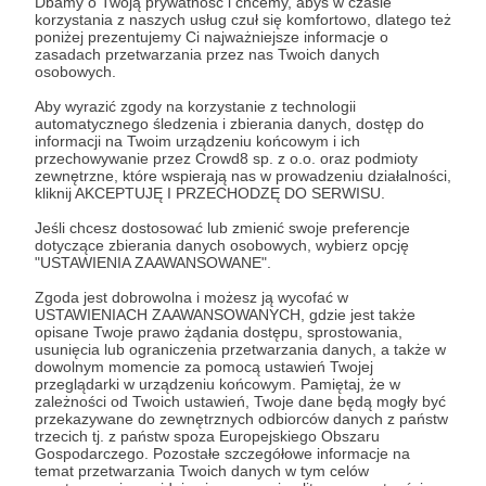
Dbamy o Twoją prywatność i chcemy, abyś w czasie
korzystania z naszych usług czuł się komfortowo, dlatego też
poniżej prezentujemy Ci najważniejsze informacje o
zasadach przetwarzania przez nas Twoich danych
Jacek Bartosiak
Wykład
Książki
Polska
Wojna
osobowych.
Aby wyrazić zgody na korzystanie z technologii
Udostępnij
automatycznego śledzenia i zbierania danych, dostęp do
informacji na Twoim urządzeniu końcowym i ich
przechowywanie przez Crowd8 sp. z o.o. oraz podmioty
zewnętrzne, które wspierają nas w prowadzeniu działalności,
kliknij AKCEPTUJĘ I PRZECHODZĘ DO SERWISU.
Jeśli chcesz dostosować lub zmienić swoje preferencje
dotyczące zbierania danych osobowych, wybierz opcję
"USTAWIENIA ZAAWANSOWANE".
Strategy&Future
Zgoda jest dobrowolna i możesz ją wycofać w
USTAWIENIACH ZAAWANSOWANYCH, gdzie jest także
Zobacz profil autora
opisane Twoje prawo żądania dostępu, sprostowania,
usunięcia lub ograniczenia przetwarzania danych, a także w
dowolnym momencie za pomocą ustawień Twojej
przeglądarki w urządzeniu końcowym. Pamiętaj, że w
zależności od Twoich ustawień, Twoje dane będą mogły być
przekazywane do zewnętrznych odbiorców danych z państw
Zobacz również
trzecich tj. z państw spoza Europejskiego Obszaru
Gospodarczego. Pozostałe szczegółowe informacje na
temat przetwarzania Twoich danych w tym celów