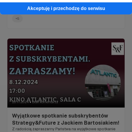
Akceptuję i przechodzę do serwisu
Jacek Bartosiak
Strategy&Future
Marek Budzisz
+5
20.11.2024
Brak komentarzy
●
Wyjątkowe spotkanie subskrybentów
Strategy&Future z Jackiem Bartosiakiem!
Z radością zapraszamy Państwa na wyjątkowe spotkanie