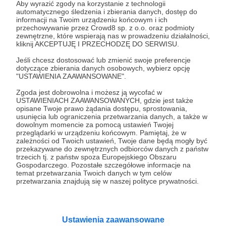
Jacek Bartosiak
Marek Budzisz
Albert Świdziński
Aby wyrazić zgody na korzystanie z technologii
automatycznego śledzenia i zbierania danych, dostęp do
+6
informacji na Twoim urządzeniu końcowym i ich
przechowywanie przez Crowd8 sp. z o.o. oraz podmioty
zewnętrzne, które wspierają nas w prowadzeniu działalności,
kliknij AKCEPTUJĘ I PRZECHODZĘ DO SERWISU.
Jeśli chcesz dostosować lub zmienić swoje preferencje
dotyczące zbierania danych osobowych, wybierz opcję
"USTAWIENIA ZAAWANSOWANE".
Zgoda jest dobrowolna i możesz ją wycofać w
USTAWIENIACH ZAAWANSOWANYCH, gdzie jest także
opisane Twoje prawo żądania dostępu, sprostowania,
usunięcia lub ograniczenia przetwarzania danych, a także w
dowolnym momencie za pomocą ustawień Twojej
przeglądarki w urządzeniu końcowym. Pamiętaj, że w
zależności od Twoich ustawień, Twoje dane będą mogły być
przekazywane do zewnętrznych odbiorców danych z państw
trzecich tj. z państw spoza Europejskiego Obszaru
12.01.2025
Komentarze: 2
●
Gospodarczego. Pozostałe szczegółowe informacje na
temat przetwarzania Twoich danych w tym celów
przetwarzania znajdują się w naszej polityce prywatności.
Strategy&Future. Wydarzenie "Strategia
dla Polski na rok 2025"
Drodzy Subskrybenci, Pragniemy Was zaprosić na
spotkanie z Zespołem Strategy & Future "Strategia dla
Ustawienia zaawansowane
Polski na rok 2025".