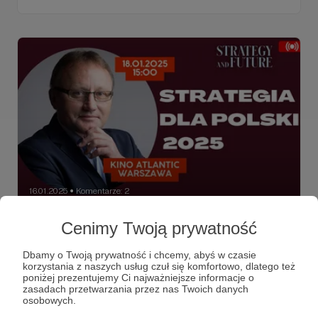
16.01.2025
Komentarze: 2
●
Strategy&Future. Strategia dla Polski
Cenimy Twoją prywatność
2025. 18.01.2025, 15:00, Kino Atlantic
Dbamy o Twoją prywatność i chcemy, abyś w czasie
(Warszawa)
korzystania z naszych usług czuł się komfortowo, dlatego też
Co czeka Polskę i świat w 2025? Dowiesz się osobiście
poniżej prezentujemy Ci najważniejsze informacje o
od Jacka Bartosiaka, Marka Budzisza i reszty zespołu
zasadach przetwarzania przez nas Twoich danych
Strategy&Future już w najbliższą sobotę 18.01 o godz 15!
osobowych.