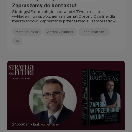
Zapraszamy do kontaktu!
Strategy&Future chętnie odwiedzi Twoje miasto z
wykładem lub spotkaniem na temat Obrony Cywilnej dla
mieszkańców. Zapraszamy przedstawicieli samorządów
do kontaktu.
Marek Budzisz
Antoni Opaliński
Jacek Bartosiak
+3
27.05.2024
Brak komentarzy
●