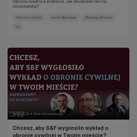
Obrona cywilna w praktyce. Jak zbudować tarczę
obywatelską?
Obrona cywilna
Jacek Bartosiak
Strategy&Future
+2
16.09.2024
Brak komentarzy
●
Chcesz, aby S&F wygłosiło wykład o
obronie cywilnej w Twoim mieście?