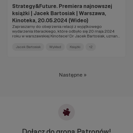
Strategy&Future. Premiera najnowszej
książki | Jacek Bartosiak | Warszawa,
Kinoteka, 20.05.2024 (Wideo)
Zapraszamy do obejrzenia relacji z wyjątkowego
wydarzenia literackiego, które odbyło się 20 maja 2024
roku w warszawskiej Kinotece! Dr Jacek Bartosiak, uznany
autor i ekspert w dziedzinie geopolityki i strategii,
zaprezentował swoje najnowsze dzieło.
Jacek Bartosiak
Wykład
Książki
+2
Następne »
Dołącz do grona Patronów!