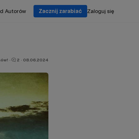
od Autorów
Zacznij zarabiać
Zaloguj się
nów!
·
2
·
08.06.2024