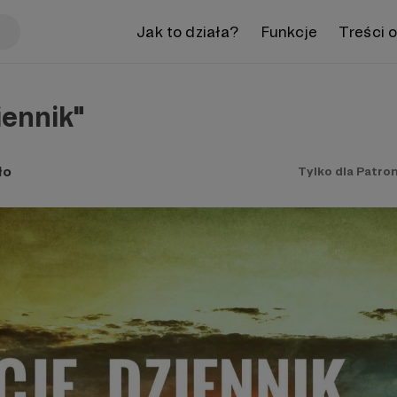
Jak to działa?
Funkcje
Treści 
iennik"
ło
Tylko dla Patro