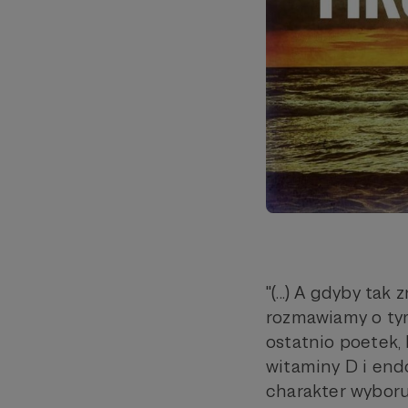
"(...) A gdyby ta
rozmawiamy o tym
ostatnio poetek, 
witaminy D i end
charakter wyboru