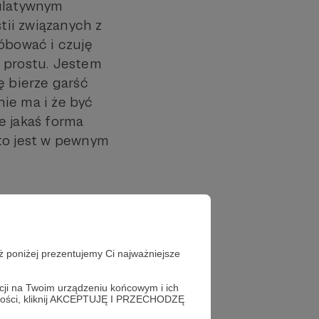
tulatywnym
ii związanych z
óbować i czuję
po prostu. Jestem
ię bierze garść
nie ma i że być
e jakaś forma
I to jest w pewnym
ż poniżej prezentujemy Ci najważniejsze
acji na Twoim urządzeniu końcowym i ich
alności, kliknij AKCEPTUJĘ I PRZECHODZĘ