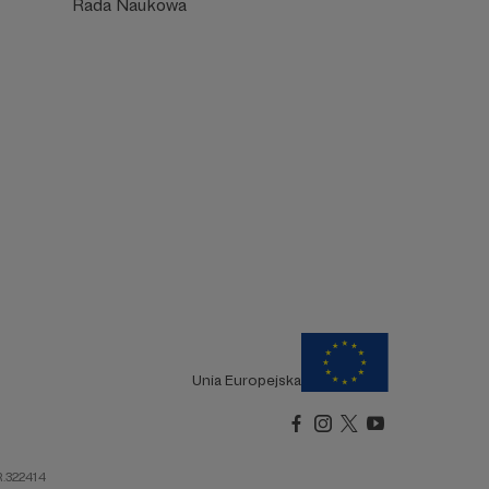
Rada Naukowa
Unia Europejska
R.322414