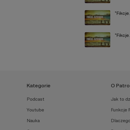
"Fikcje
"Fikcje
Kategorie
O Patro
Podcast
Jak to dz
Youtube
Funkcje 
Nauka
Dlaczego