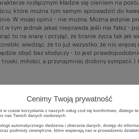
arakterze rozłącznym kładzie się cieniem na pos
ściu, które można tym samym sprowadzić do kwest
nie. W mojej opinii - nie można. Można jedynie pr
st w tym jednak jakaś nieprawda jeśli nie fałsz - 
ąć to na wiarę i przyjąć, że branie życia tak jak s
orebki, wiedząc, że to już wszystko, że nic więcej 
będzie obyć bez słodyczy - to jest prawdopodobni
troski, miłości, a przynajmniej drobiny sympatii. 
Cenimy Twoją prywatność
w czasie korzystania z naszych usług czuł się komfortowo, dlatego te
zez nas Twoich danych osobowych.
ologii automatycznego śledzenia i zbierania danych, dostęp do inform
Post dostępny tylko dla Patronów
 oraz podmioty zewnętrzne, które wspierają nas w prowadzeniu dział