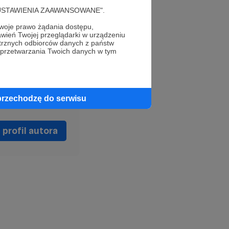
cję "USTAWIENIA ZAAWANSOWANE".
oje prawo żądania dostępu,
wień Twojej przeglądarki w urządzeniu
trznych odbiorców danych z państw
 przetwarzania Twoich danych w tym
przechodzę do serwisu
profil autora