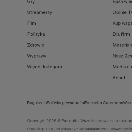
Gry
Baza wie
Streamerzy
Opinie 
Film
Kup wspa
Polityka
Dla firm
Zdrowie
Materiał
Wyprawy
Nasz Ze
Więcej kategorii
Media o 
About
Regulamin
Polityka prywatności
Patronite Commons
Waru
Copyright 2026 © Patronite. Wszelkie prawa zastrzeżone
Crowd8 sp. z o.o. jest wyłącznym właścicielem znaku słowno-graf