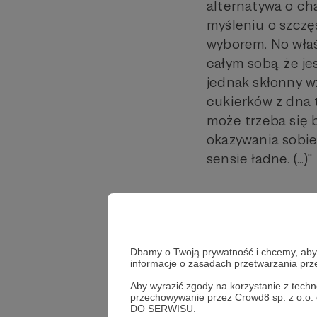
alternatywa o ch
myśleniu o szczę
wyborem. No właś
całym sobą, że je
jednak skłonny wzi
cukierków z dna t
może trzeba się 
okazywania sobie 
sensie ładne. (...)"
Dbamy o Twoją prywatność i chcemy, abyś 
informacje o zasadach przetwarzania pr
Aby wyrazić zgody na korzystanie z techn
przechowywanie przez Crowd8 sp. z o.o.
DO SERWISU.