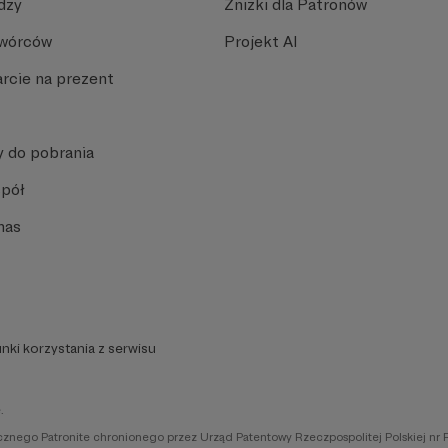
dzy
Zniżki dla Patronów
Twórców
Projekt AI
rcie na prezent
y do pobrania
spół
nas
nki korzystania z serwisu
.
icznego Patronite chronionego przez Urząd Patentowy Rzeczpospolitej Polskiej nr 