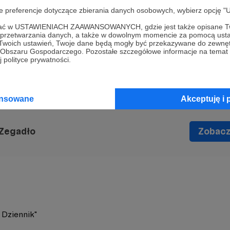
Aby zobaczyć ten materiał musisz być zalogowany
oje preferencje dotyczące zbierania danych osobowych, wybierz op
ofać w USTAWIENIACH ZAAWANSOWANYCH, gdzie jest także opisane Tw
Zostań Patronem
a przetwarzania danych, a także w dowolnym momencie za pomocą usta
 Twoich ustawień, Twoje dane będą mogły być przekazywane do zewnę
go Obszaru Gospodarczego. Pozostałe szczegółowe informacje na temat
Zaloguj się
 polityce prywatności.
ansowane
Akceptuję i 
 Zegadło
Zobacz 
. Dziennik"