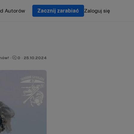
od Autorów
Zacznij zarabiać
Zaloguj się
onów!
·
0
·
25.10.2024