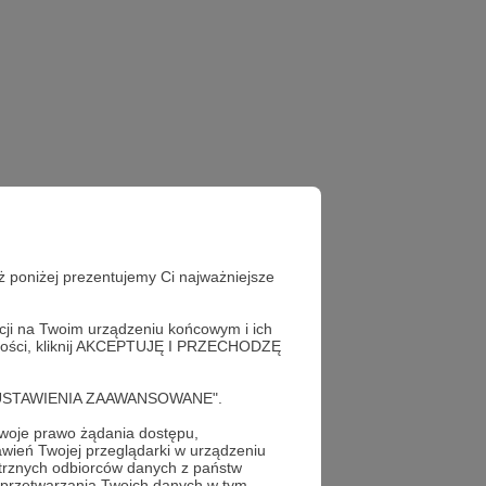
ż poniżej prezentujemy Ci najważniejsze
acji na Twoim urządzeniu końcowym i ich
alności, kliknij AKCEPTUJĘ I PRZECHODZĘ
cję "USTAWIENIA ZAAWANSOWANE".
oje prawo żądania dostępu,
wień Twojej przeglądarki w urządzeniu
trznych odbiorców danych z państw
 przetwarzania Twoich danych w tym