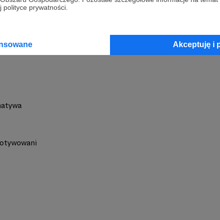
 polityce prywatności.
 Ogdowski
Zobacz 
ansowane
Akceptuję i 
natywa
otywowani