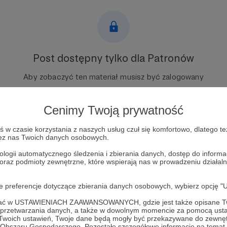
Post dostępny tylko dla Patronów
Aby zobaczyć ten materiał musisz być zalogowany
Zostań Patronem
Cenimy Twoją prywatność
Zaloguj się
w czasie korzystania z naszych usług czuł się komfortowo, dlatego te
zez nas Twoich danych osobowych.
ologii automatycznego śledzenia i zbierania danych, dostęp do inform
ołodymyr Zełenski
państwo neutralne
Ukraina po wojnie
NATO
 oraz podmioty zewnętrzne, które wspierają nas w prowadzeniu dział
a
pułapka utopionych kosztów
spec-operacja
oje preferencje dotyczące zbierania danych osobowych, wybierz op
ofać w USTAWIENIACH ZAAWANSOWANYCH, gdzie jest także opisane Tw
a przetwarzania danych, a także w dowolnym momencie za pomocą usta
 Twoich ustawień, Twoje dane będą mogły być przekazywane do zewnę
go Obszaru Gospodarczego. Pozostałe szczegółowe informacje na temat