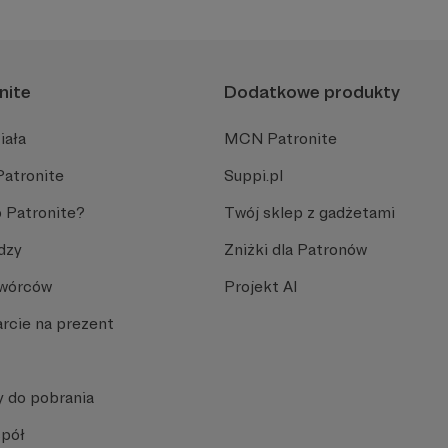
nite
Dodatkowe produkty
iała
MCN Patronite
Patronite
Suppi.pl
 Patronite?
Twój sklep z gadżetami
dzy
Zniżki dla Patronów
Twórców
Projekt AI
rcie na prezent
y do pobrania
spół