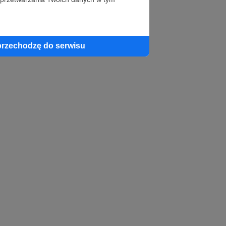
profil autora
przechodzę do serwisu