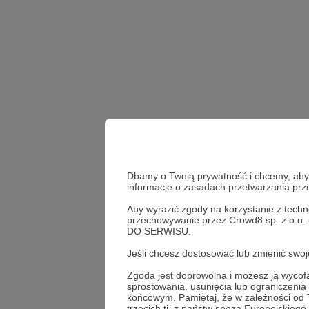
Dbamy o Twoją prywatność i chcemy, abyś 
informacje o zasadach przetwarzania pr
Aby wyrazić zgody na korzystanie z techn
rozmowy pokojowe
W
przechowywanie przez Crowd8 sp. z o.o.
DO SERWISU.
gwarancje bezpieczeństw
Jeśli chcesz dostosować lub zmienić sw
Zgoda jest dobrowolna i możesz ją wyc
Udostępnij
sprostowania, usunięcia lub ograniczeni
końcowym. Pamiętaj, że w zależności od
trzecich tj. z państw spoza Europejskie