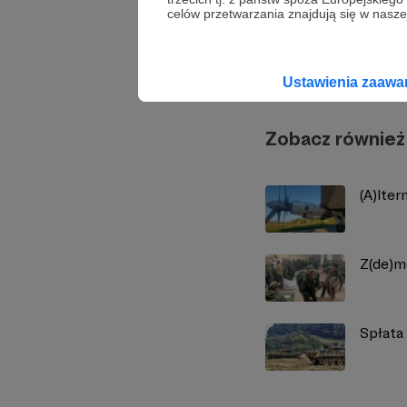
celów przetwarzania znajdują się w naszej
Marcin
Ustawienia zaaw
Zobacz również
(A)lter
Z(de)m
Spłata