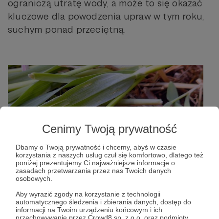
ograniczą utratę wody, a może to się okazać
kluczowe dla powodzenia upraw w tym roku,
suchym ponad przeciętną.
Cenimy Twoją prywatność
Dbamy o Twoją prywatność i chcemy, abyś w czasie
korzystania z naszych usług czuł się komfortowo, dlatego też
poniżej prezentujemy Ci najważniejsze informacje o
zasadach przetwarzania przez nas Twoich danych
osobowych.
Aby wyrazić zgody na korzystanie z technologii
automatycznego śledzenia i zbierania danych, dostęp do
informacji na Twoim urządzeniu końcowym i ich
przechowywanie przez Crowd8 sp. z o.o. oraz podmioty