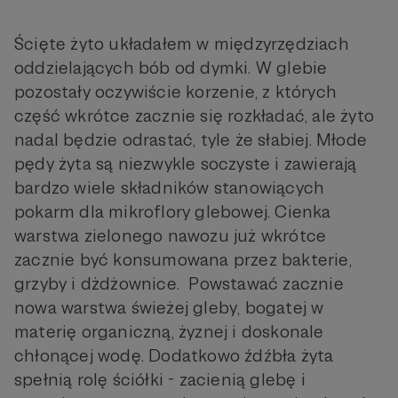
Ścięte żyto układałem w międzyrzędziach
oddzielających bób od dymki. W glebie
pozostały oczywiście korzenie, z których
część wkrótce zacznie się rozkładać, ale żyto
nadal będzie odrastać, tyle że słabiej. Młode
pędy żyta są niezwykle soczyste i zawierają
bardzo wiele składników stanowiących
pokarm dla mikroflory glebowej. Cienka
warstwa zielonego nawozu już wkrótce
zacznie być konsumowana przez bakterie,
grzyby i dżdżownice. Powstawać zacznie
nowa warstwa świeżej gleby, bogatej w
materię organiczną, żyznej i doskonale
chłonącej wodę. Dodatkowo źdźbła żyta
spełnią rolę ściółki - zacienią glebę i