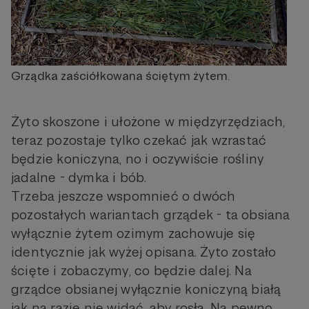
Grządka zaściółkowana ściętym żytem.
Żyto skoszone i ułożone w międzyrzędziach,
teraz pozostaje tylko czekać jak wzrastać
będzie koniczyna, no i oczywiście rośliny
jadalne - dymka i bób.
Trzeba jeszcze wspomnieć o dwóch
pozostałych wariantach grządek - ta obsiana
wyłącznie żytem ozimym zachowuje się
identycznie jak wyżej opisana. Żyto zostało
ścięte i zobaczymy, co będzie dalej. Na
grządce obsianej wyłącznie koniczyną białą
jak na razie nie widać, aby rosła. Na pewno