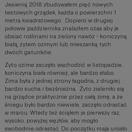
Jesienią 2018 zbudowałem pięć nowych
testowych grządek, każda o powierzchni 1
metra kwadratowego. Dopiero w drugiej
połowie października znalazłem czas aby je
obsiać roślinami na zielony nawóz - koniczyną
białą, żytem ozimym lub mieszanką tych
dwóch gatunków.
Żyto ozime zaczęło wschodzić w listopadzie,
koniczyna biała również, ale bardzo słabo.
Zima była z jednej strony łagodna, z drugiej
bardzo sucha i bezśnieżna. Żyto zieleniło się
na grządce praktycznie przez całą zimę, a że
śniegu było bardzo niewiele, zaczęło odrastać
w marcu. Wtedy też ściąłem je pierwszy raz,
wysoko, powyżej węzłów, aby mogło
swobodnie odrastać. Do początku maja urosło