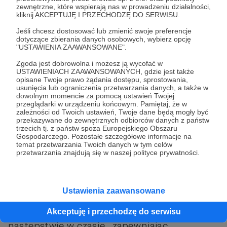
Koniczyna wyrasta z pomiędzy ściętego żyta
zewnętrzne, które wspierają nas w prowadzeniu działalności,
kliknij AKCEPTUJĘ I PRZECHODZĘ DO SERWISU.
Jeśli chcesz dostosować lub zmienić swoje preferencje
Jaki to ma związek z Masanobu Fukuoka?
dotyczące zbierania danych osobowych, wybierz opcję
Mistrz z Japonii stosował połączenie
"USTAWIENIA ZAAWANSOWANE".
pszenicy ozimej z ryżem oraz
Zgoda jest dobrowolna i możesz ją wycofać w
USTAWIENIACH ZAAWANSOWANYCH, gdzie jest także
koniczyną. Klimat pozwalał Fukuoce siać dwa
opisane Twoje prawo żądania dostępu, sprostowania,
razy w roku - na zimę pszenicę, na lato ryż.
usunięcia lub ograniczenia przetwarzania danych, a także w
dowolnym momencie za pomocą ustawień Twojej
Kulki nasienne z ryżem rozrzucane były w
przeglądarki w urządzeniu końcowym. Pamiętaj, że w
zależności od Twoich ustawień, Twoje dane będą mogły być
pszenicę niemal gotową do zbioru. Pod
przekazywane do zewnętrznych odbiorców danych z państw
osłoną pszenicy kulki spoczywały do jej
trzecich tj. z państw spoza Europejskiego Obszaru
Gospodarczego. Pozostałe szczegółowe informacje na
zbiorów, po których pola były na krótko
temat przetwarzania Twoich danych w tym celów
przetwarzania znajdują się w naszej polityce prywatności.
zalewane wodą, co powodowało obumarcie
koniczyny - rośliny okrywowej na polach
Fukuoki. Ryż kiełkował z kulek, a słoma z
Ustawienia zaawansowane
wymłóconej pszenicy wracała na pole pełniąc
rolę ściółki. Ten genialny system bazował na
Akceptuję i przechodzę do serwisu
następstwie w czasie, zapewniając