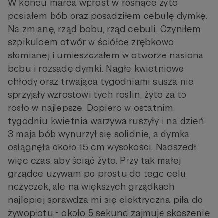
W końcu marca wprost w rosnące żyto
posiałem bób oraz posadziłem cebulę dymkę.
Na zmianę, rząd bobu, rząd cebuli. Czyniłem
szpikulcem otwór w ściółce zrębkowo
słomianej i umieszczałem w otworze nasiona
bobu i rozsadę dymki. Nagłe kwietniowe
chłody oraz trwająca tygodniami susza nie
sprzyjały wzrostowi tych roślin, żyto za to
rosło w najlepsze. Dopiero w ostatnim
tygodniu kwietnia warzywa ruszyły i na dzień
3 maja bób wynurzył się solidnie, a dymka
osiągnęła około 15 cm wysokości. Nadszedł
więc czas, aby ściąć żyto. Przy tak małej
grządce używam po prostu do tego celu
nożyczek, ale na większych grządkach
najlepiej sprawdza mi się elektryczna piła do
żywopłotu - około 5 sekund zajmuje skoszenie