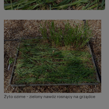
Żyto ozime - zielony nawóz rosnący na grządce