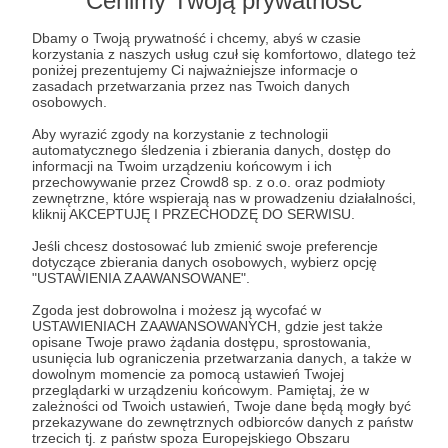
Cenimy Twoją prywatność
Dbamy o Twoją prywatność i chcemy, abyś w czasie
Jacek Bartosiak
Marek Budzisz
Marek Stefan
korzystania z naszych usług czuł się komfortowo, dlatego też
poniżej prezentujemy Ci najważniejsze informacje o
Albert Świdziński
Wideo
Polska
Program nuklearny
zasadach przetwarzania przez nas Twoich danych
osobowych.
Strategia nuklearna
Słownik terminów strategii nuklearnej
Aby wyrazić zgody na korzystanie z technologii
automatycznego śledzenia i zbierania danych, dostęp do
informacji na Twoim urządzeniu końcowym i ich
Udostępnij
przechowywanie przez Crowd8 sp. z o.o. oraz podmioty
zewnętrzne, które wspierają nas w prowadzeniu działalności,
kliknij AKCEPTUJĘ I PRZECHODZĘ DO SERWISU.
Jeśli chcesz dostosować lub zmienić swoje preferencje
dotyczące zbierania danych osobowych, wybierz opcję
"USTAWIENIA ZAAWANSOWANE".
Strategy&Future
Zgoda jest dobrowolna i możesz ją wycofać w
USTAWIENIACH ZAAWANSOWANYCH, gdzie jest także
opisane Twoje prawo żądania dostępu, sprostowania,
Zobacz profil autora
usunięcia lub ograniczenia przetwarzania danych, a także w
dowolnym momencie za pomocą ustawień Twojej
przeglądarki w urządzeniu końcowym. Pamiętaj, że w
zależności od Twoich ustawień, Twoje dane będą mogły być
przekazywane do zewnętrznych odbiorców danych z państw
trzecich tj. z państw spoza Europejskiego Obszaru