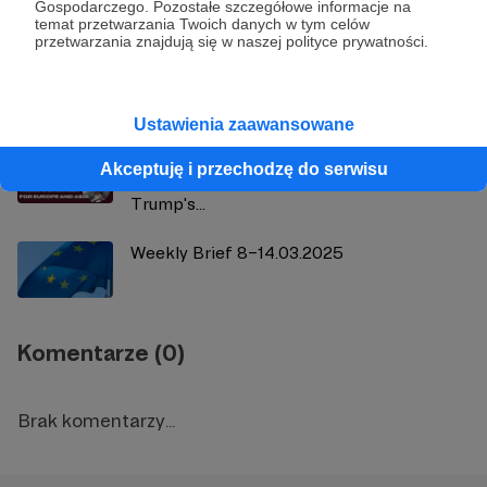
Zobacz również
Gospodarczego. Pozostałe szczegółowe informacje na
temat przetwarzania Twoich danych w tym celów
przetwarzania znajdują się w naszej polityce prywatności.
Weekly Brief 1–7.03.2025
Ustawienia zaawansowane
Albert Świdziński talks to professor Hugh
Akceptuję i przechodzę do serwisu
White on Guam Doctrine Redux. What is
Trump's...
Weekly Brief 8–14.03.2025
Komentarze (0)
Brak komentarzy...