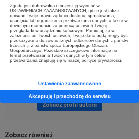
Zgoda jest dobrowolna i możesz ją wycofać w
USTAWIENIACH ZAAWANSOWANYCH, gdzie jest także
opisane Twoje prawo żądania dostępu, sprostowania,
Bartek Fetysz
Dzienniki Londyńskie
Vivienne Westwood
usunięcia lub ograniczenia przetwarzania danych, a także w
dowolnym momencie za pomocą ustawień Twojej
moda
Londyn
praca
przemoc
przeglądarki w urządzeniu końcowym. Pamiętaj, że w
zależności od Twoich ustawień, Twoje dane będą mogły być
przekazywane do zewnętrznych odbiorców danych z państw
trzecich tj. z państw spoza Europejskiego Obszaru
Udostępnij
Gospodarczego. Pozostałe szczegółowe informacje na
temat przetwarzania Twoich danych w tym celów
przetwarzania znajdują się w naszej polityce prywatności.
Ustawienia zaawansowane
Bartek Fetysz
Akceptuję i przechodzę do serwisu
Zobacz profil autora
Zobacz również