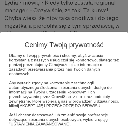
Lydia - mówię - Kiedy tylko została regional
manager. - Oczywiście, że tak! Ta kurwa!
Chyba wiesz, że niby taka cnotliwa i do tego
mężatka, a pierdoliła się z tym sprzedawcą w
sklepie, z tym Włochem... (...)"
Cenimy Twoją prywatność
Dbamy o Twoją prywatność i chcemy, abyś w czasie
korzystania z naszych usług czuł się komfortowo, dlatego też
poniżej prezentujemy Ci najważniejsze informacje o
zasadach przetwarzania przez nas Twoich danych
osobowych.
Aby wyrazić zgody na korzystanie z technologii
Post dostępny tylko dla Patronów
automatycznego śledzenia i zbierania danych, dostęp do
informacji na Twoim urządzeniu końcowym i ich
przechowywanie przez Crowd8 sp. z o.o. oraz podmioty
Aby zobaczyć ten materiał musisz być zalogowany
zewnętrzne, które wspierają nas w prowadzeniu działalności,
kliknij AKCEPTUJĘ I PRZECHODZĘ DO SERWISU.
Zostań Patronem
Jeśli chcesz dostosować lub zmienić swoje preferencje
dotyczące zbierania danych osobowych, wybierz opcję
"USTAWIENIA ZAAWANSOWANE".
Zaloguj się