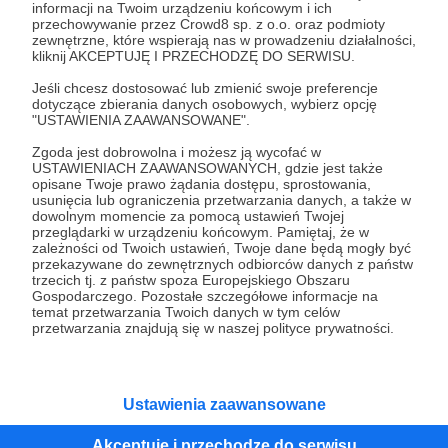
NEWSLETTER NO. 36
informacji na Twoim urządzeniu końcowym i ich
przechowywanie przez Crowd8 sp. z o.o. oraz podmioty
"(...) Iga Świątek wygrała Wimbledon i wystąpiła w kiecce od
zewnętrzne, które wspierają nas w prowadzeniu działalności,
Victorii Beckham i się zaczęło. Że marszczenia nie takie,
kliknij AKCEPTUJĘ I PRZECHODZĘ DO SERWISU.
że kolor nie taki, że jeszcze tylko jej spinek brakowało, a ja
sobie myślę, że marzę o tym, żeby odjebać się wreszcie
Jeśli chcesz dostosować lub zmienić swoje preferencje
od mówienia ludziom jak mają się ubierać. Przecież
Bartek Fetysz
Newsletter
felieton
+2
dotyczące zbierania danych osobowych, wybierz opcję
wszyscy mamy lustra i patrzymy w nie przed wyjściem z
"USTAWIENIA ZAAWANSOWANE".
domu. Skoro czujemy się ze sobą dobrze, to dlaczego
jakieś pizdościskary wmawiają nam, że tak nie jest? (...)"
Zgoda jest dobrowolna i możesz ją wycofać w
USTAWIENIACH ZAAWANSOWANYCH, gdzie jest także
opisane Twoje prawo żądania dostępu, sprostowania,
usunięcia lub ograniczenia przetwarzania danych, a także w
dowolnym momencie za pomocą ustawień Twojej
przeglądarki w urządzeniu końcowym. Pamiętaj, że w
zależności od Twoich ustawień, Twoje dane będą mogły być
przekazywane do zewnętrznych odbiorców danych z państw
trzecich tj. z państw spoza Europejskiego Obszaru
Gospodarczego. Pozostałe szczegółowe informacje na
temat przetwarzania Twoich danych w tym celów
przetwarzania znajdują się w naszej polityce prywatności.
30.04.2025
Brak komentarzy
●
Ustawienia zaawansowane
NEWSLETTER NO. 34
Akceptuję i przechodzę do serwisu
"(...) W piątek wylatuję do Bazylei. Od dwóch dni kumuluję