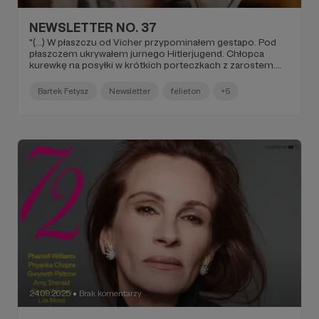
NEWSLETTER NO. 37
"(...) W płaszczu od Vicher przypominałem gestapo. Pod
płaszczem ukrywałem jurnego Hitlerjugend. Chłopca
kurewkę na posyłki w krótkich porteczkach z zarostem.
Bawiłem się świetnie. Miałem nawet absztyfikantów.
Adorowano mój mózg z bezpiecznej odległości bojąc się
Bartek Fetysz
Newsletter
felieton
+5
przekroczyć jakiekolwiek granice. Ich pech. Tej nocy była
pełnia. W jej trakcie podatny jestem na zaloty i podchodzę
do nich łaskawiej niż zazwyczaj. Daję się głaskać i nie
odgryzam od razu głowy, rzygając w dno szyi krzykiem
pretensji (...)".
24.09.2025
Brak komentarzy
●