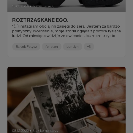
10.05.2026
Komentarze: 6
●
ROZTRZASKANE EGO.
"(...) Instagram obciął mi zasięgi do zera. Jestem za bardzo
polityczny. Normalnie, moje storki ogląda z półtora tysiąca
ludzi. Od miesiąca widzi je ze dwieście. Jak mam trzysta
wyświetleń to jest to sukces. Weź tu teraz pisz o
Zuckerbergu, Trumpie, Bezosie, Putinie. To się nie opłaca.
Bartek Fetysz
felieton
Londyn
+3
Zbanują ci konto, zhakują i stracisz dorobek kilkunastu lat
pracy (...)".
08.12.2025
Brak komentarzy
●