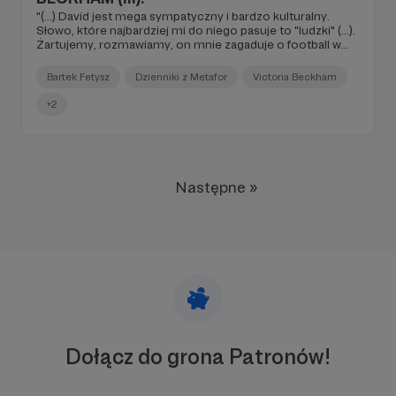
"(...) David jest mega sympatyczny i bardzo kulturalny.
Słowo, które najbardziej mi do niego pasuje to "ludzki" (...).
Żartujemy, rozmawiamy, on mnie zagaduje o football w
Polsce, ale o piłce nożnej to ja wiem tyle, że na boisku
murawa jest zielona (...)".
Bartek Fetysz
Dzienniki z Metafor
Victoria Beckham
+2
Następne »
Dołącz do grona Patronów!