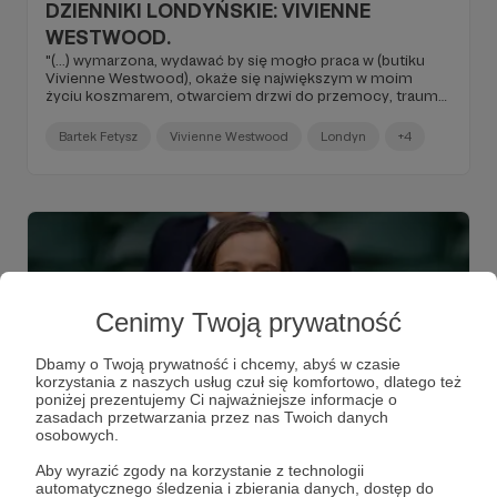
DZIENNIKI LONDYŃSKIE: VIVIENNE
WESTWOOD.
"(...) wymarzona, wydawać by się mogło praca w (butiku
Vivienne Westwood), okaże się największym w moim
życiu koszmarem, otwarciem drzwi do przemocy, traumy,
bezrobocia i prawie bezdomności. Dlatego, kiedy za życia
Westwood wygłaszała słynne "Buy less, choose well" -
Bartek Fetysz
Vivienne Westwood
Londyn
+4
powtarzałem, że klimakterium popierdoliło się jej z
klimatem, bo powinna zacząć zmiany od swojej firmy, w
której najniższe stawki i poniżanie ludzi było normą. Na
którą panowało odgórne przyzwolenie (...)".
Cenimy Twoją prywatność
Dbamy o Twoją prywatność i chcemy, abyś w czasie
korzystania z naszych usług czuł się komfortowo, dlatego też
poniżej prezentujemy Ci najważniejsze informacje o
zasadach przetwarzania przez nas Twoich danych
osobowych.
15.07.2025
Komentarze: 6
●
Aby wyrazić zgody na korzystanie z technologii
automatycznego śledzenia i zbierania danych, dostęp do