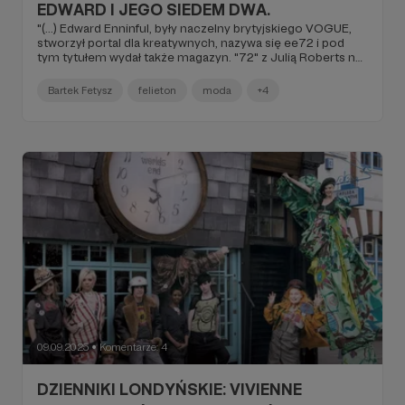
EDWARD I JEGO SIEDEM DWA.
"(...) Edward Enninful, były naczelny brytyjskiego VOGUE,
stworzył portal dla kreatywnych, nazywa się ee72 i pod
tym tytułem wydał także magazyn. "72" z Julią Roberts na
okładce miało premierę chyba 12 września, ale 19
września, w piątek, odbyło się w Londynie uroczyste
Bartek Fetysz
felieton
moda
+4
podpisywanie go w Harvey Nichols na Knightsbridge (...)".
09.09.2025
Komentarze: 4
●
DZIENNIKI LONDYŃSKIE: VIVIENNE