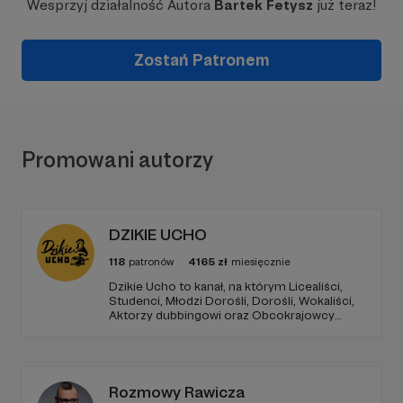
Wesprzyj działalność Autora
Bartek Fetysz
już teraz!
Zostań Patronem
Promowani autorzy
DZIKIE UCHO
118
patronów
4165
zł
miesięcznie
Dzikie Ucho to kanał, na którym Licealiści,
Studenci, Młodzi Dorośli, Dorośli, Wokaliści,
Aktorzy dubbingowi oraz Obcokrajowcy
mierzą się w zadaniach związanych z kulturą
popularną. Haba!
Rozmowy Rawicza