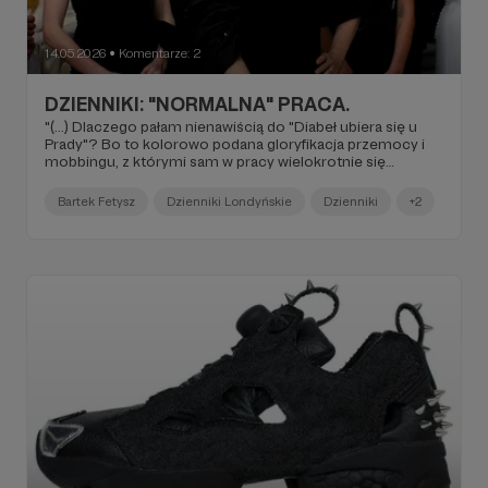
14.05.2026
Komentarze: 2
●
DZIENNIKI: "NORMALNA" PRACA.
"(...) Dlaczego pałam nienawiścią do "Diabeł ubiera się u
Prady"? Bo to kolorowo podana gloryfikacja przemocy i
mobbingu, z którymi sam w pracy wielokrotnie się
zmagałem. Nie rozumiem zachwytu nad tym obrazem w
tych pozornie przebudzonych, woke up czasach, które
Bartek Fetysz
Dzienniki Londyńskie
Dzienniki
+2
rozpoczęło kilka lat temu #metoo. Czemu jako
publiczność przyklaskujemy? (...)"