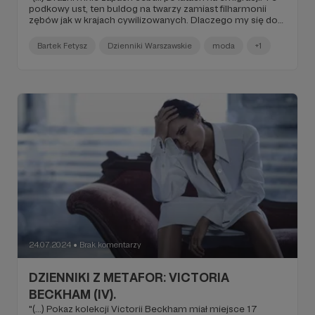
podkowy ust, ten buldog na twarzy zamiast filharmonii
zębów jak w krajach cywilizowanych. Dlaczego my się do
siebie nie uśmiechamy albo nie okazujemy szacunku?
Czy uśmiech jako grymas boli? (...)".
Bartek Fetysz
Dzienniki Warszawskie
moda
+1
24.07.2024
Brak komentarzy
●
DZIENNIKI Z METAFOR: VICTORIA
BECKHAM (IV).
"(...) Pokaz kolekcji Victorii Beckham miał miejsce 17