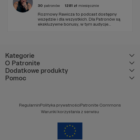
30
patronów
1281
zł
miesięcznie
Rozmowy Rawicza to podcast dostępny
wszędzie i dla wszystkich. Dla Patronów są
ekskluzywne bonusy, w tym audycje
Pirackiego Radia PIORUN, tajna playlista,
zamknięta Grupa na FB, płyty, książki i inne
fanty. Zachęcam do sprawdzenia.
Kategorie
O Patronite
Dodatkowe produkty
Pomoc
Regulamin
Polityka prywatności
Patronite Commons
Warunki korzystania z serwisu