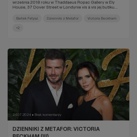
września 2018 roku w Thaddaeus Ropac Gallery w Ely
House, 37 Dover Street w Londynie vis à vis jej butiku.
Jako pracownicy - wszyscy dostaliśmy na niego
zaproszenie, ale podglądałem go tylko zza kulis przez dwie
Bartek Fetysz
Dzienniki z Metafor
Victoria Beckham
minuty, bo zaraz po nim - u nas w sklepie odbywał się after
party. I byli na nim WSZYSCY WAŻNI (...)".
+2
24.07.2024
Brak komentarzy
●
DZIENNIKI Z METAFOR: VICTORIA
BECKHAM (III).