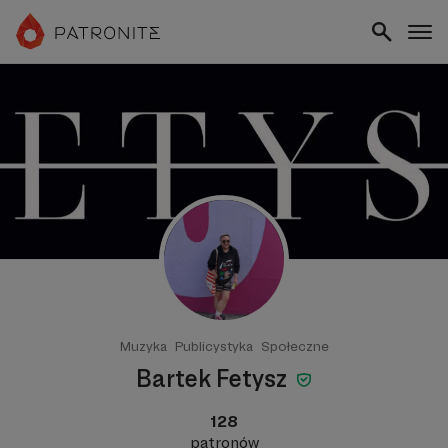
Muzyka
Publicystyka
Społeczne
Bartek Fetysz
128
patronów