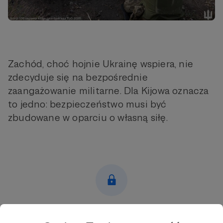
Zachód, choć hojnie Ukrainę wspiera, nie
zdecyduje się na bezpośrednie
zaangażowanie militarne. Dla Kijowa oznacza
to jedno: bezpieczeństwo musi być
zbudowane w oparciu o własną siłę.
Post dostępny tylko dla Patronów