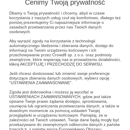
Cenimy Twoją prywatność
Aby zobaczyć ten materiał musisz być zalogowany
Dbamy o Twoją prywatność i chcemy, abyś w czasie
korzystania z naszych usług czuł się komfortowo, dlatego też
Zostań Patronem
poniżej prezentujemy Ci najważniejsze informacje o
zasadach przetwarzania przez nas Twoich danych
osobowych.
Zaloguj się
Aby wyrazić zgody na korzystanie z technologii
automatycznego śledzenia i zbierania danych, dostęp do
informacji na Twoim urządzeniu końcowym i ich
ZSU
atomowe odstraszanie
powojnie
przechowywanie przez Crowd8 sp. z o.o. oraz podmioty
zewnętrzne, które wspierają nas w prowadzeniu działalności,
zamrożenie konfliktu
Donbas
Zaporoże
NATO
kliknij AKCEPTUJĘ I PRZECHODZĘ DO SERWISU.
F-16 dla Ukrainy
Jeśli chcesz dostosować lub zmienić swoje preferencje
dotyczące zbierania danych osobowych, wybierz opcję
"USTAWIENIA ZAAWANSOWANE".
Udostępnij
Zgoda jest dobrowolna i możesz ją wycofać w
USTAWIENIACH ZAAWANSOWANYCH, gdzie jest także
opisane Twoje prawo żądania dostępu, sprostowania,
usunięcia lub ograniczenia przetwarzania danych, a także w
dowolnym momencie za pomocą ustawień Twojej
przeglądarki w urządzeniu końcowym. Pamiętaj, że w
zależności od Twoich ustawień, Twoje dane będą mogły być
przekazywane do zewnętrznych odbiorców danych z państw
Marcin Ogdowski
trzecich tj. z państw spoza Europejskiego Obszaru