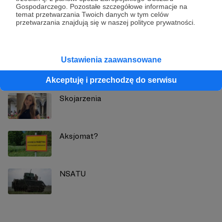
Gospodarczego. Pozostałe szczegółowe informacje na
temat przetwarzania Twoich danych w tym celów
Zobacz profil autora
przetwarzania znajdują się w naszej polityce prywatności.
Ustawienia zaawansowane
Zobacz również
Akceptuję i przechodzę do serwisu
Skojarzenia
Aksjomat?
NSATU