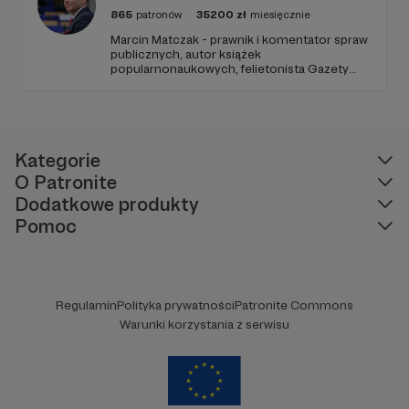
865
patronów
35200
zł
miesięcznie
Marcin Matczak - prawnik i komentator spraw
publicznych, autor książek
popularnonaukowych, felietonista Gazety
Wyborczej, autor podkastów i filmów
edukacyjnych. Mówi jasno o prawie, filozofii i
języku. Promuje umiarkowanie w życiu
publicznym, walczy z plemiennością i
bańkami informacyjnymi.
Kategorie
O Patronite
Dodatkowe produkty
Pomoc
Regulamin
Polityka prywatności
Patronite Commons
Warunki korzystania z serwisu