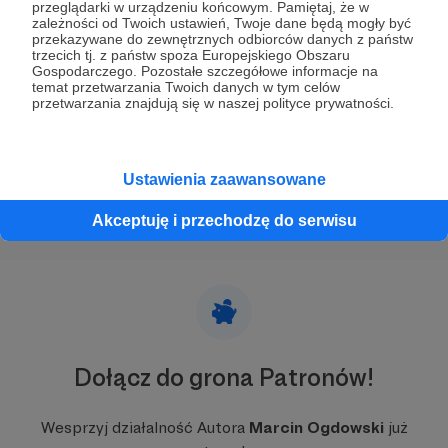
przeglądarki w urządzeniu końcowym. Pamiętaj, że w
zależności od Twoich ustawień, Twoje dane będą mogły być
Rydz...
przekazywane do zewnętrznych odbiorców danych z państw
trzecich tj. z państw spoza Europejskiego Obszaru
Za mało, za stare, za późno; tak można by podsumować
Gospodarczego. Pozostałe szczegółowe informacje na
projekt „F-16 dla Ukrainy”. Ale lepszy rydz niż nic…
temat przetwarzania Twoich danych w tym celów
przetwarzania znajdują się w naszej polityce prywatności.
F-16
F-16 dla Ukrainy
Holandia
+5
Ustawienia zaawansowane
Akceptuję i przechodzę do serwisu
Dołącz do grona Patronów!
Wesprzyj działalność Autora
Marcin Ogdowski
już