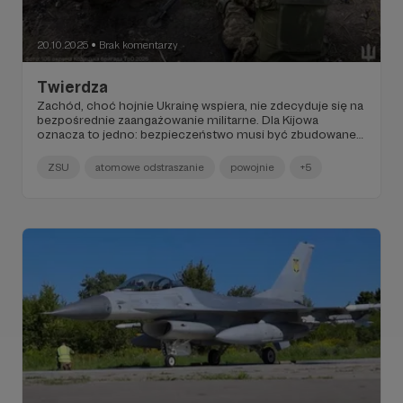
20.10.2025
Brak komentarzy
●
Twierdza
Zachód, choć hojnie Ukrainę wspiera, nie zdecyduje się na
bezpośrednie zaangażowanie militarne. Dla Kijowa
oznacza to jedno: bezpieczeństwo musi być zbudowane
w oparciu o własną siłę.
ZSU
atomowe odstraszanie
powojnie
+5