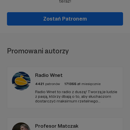
teraz!
Zostań Patronem
Promowani autorzy
Radio Wnet
4421
patronów
171355
zł
miesięcznie
Radio Wnet to radio z duszą! Tworzą je ludzie
z pasją, którzy dbają o to, aby słuchaczom
dostarczyć maksimum rzetelnego
dziennikarstwa. A mogą to robić, ponieważ
Radio Wnet jest w pełni niezależne i… wolne!
Zachowanie tej właśnie wolności zależy dziś
od Twojego wsparcia!
Profesor Matczak