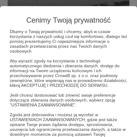
12.08.2024
Brak komentarzy
●
Cenimy Twoją prywatność
Zagrożenia
Jak taktyczna impotencja lotnictwa rosji wpłynie na
Dbamy o Twoją prywatność i chcemy, abyś w czasie
możliwości zwalczania ukraińskich F-16? Czy armia putina
korzystania z naszych usług czuł się komfortowo, dlatego też
ma jakieś inne asy w rękawie? Czego najbardziej muszą się
poniżej prezentujemy Ci najważniejsze informacje o
obawiać Ukraińcy?
zasadach przetwarzania przez nas Twoich danych
F-16 dla Ukrainy
Iskander
S-400
+5
osobowych.
Aby wyrazić zgody na korzystanie z technologii
automatycznego śledzenia i zbierania danych, dostęp do
informacji na Twoim urządzeniu końcowym i ich
przechowywanie przez Crowd8 sp. z o.o. oraz podmioty
zewnętrzne, które wspierają nas w prowadzeniu działalności,
kliknij AKCEPTUJĘ I PRZECHODZĘ DO SERWISU.
Jeśli chcesz dostosować lub zmienić swoje preferencje
dotyczące zbierania danych osobowych, wybierz opcję
"USTAWIENIA ZAAWANSOWANE".
Zgoda jest dobrowolna i możesz ją wycofać w
USTAWIENIACH ZAAWANSOWANYCH, gdzie jest także
opisane Twoje prawo żądania dostępu, sprostowania,
usunięcia lub ograniczenia przetwarzania danych, a także w
dowolnym momencie za pomocą ustawień Twojej
15.04.2024
Brak komentarzy
●