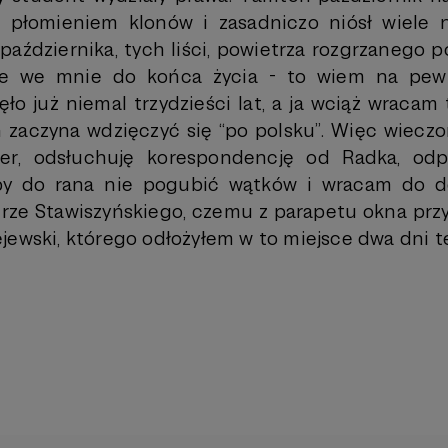
 płomieniem klonów i zasadniczo niósł wiele
aździernika, tych liści, powietrza rozgrzanego 
ie we mnie do końca życia - to wiem na pew
ło już niemal trzydzieści lat, a ja wciąż wracam
eń zaczyna wdzięczyć się “po polsku”. Więc wiecz
cer, odsłuchuję korespondencję od Radka, od
eby do rana nie pogubić wątków i wracam do 
urze Stawiszyńskiego, czemu z parapetu okna przy
jewski, którego odłożyłem w to miejsce dwa dni 