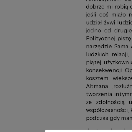
dobrze mi robią 
jeśli coś miało
udział żywi ludz
jedno od drugie
Politycznej pisz
narzędzie Sama A
ludzkich relacji
piątej użytkowni
konsekwencji Op
kosztem większ
Altmana „rozluź
tworzenia intym
ze zdolnością 
współczesności, k
podczas gdy mam
Justa zadowolona