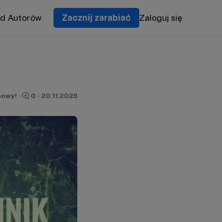
od Autorów
Zacznij zarabiać
Zaloguj się
owy!
·
0
·
20.11.2025