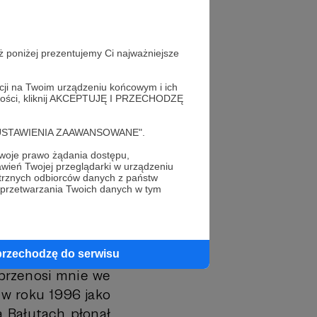
“podcast”, który
y Justa to znosi
że tak jest - nie
ż poniżej prezentujemy Ci najważniejsze
 bezinteresownie
acji na Twoim urządzeniu końcowym i ich
romność unikania
alności, kliknij AKCEPTUJĘ I PRZECHODZĘ
ym, co próżne i
moograniczenie
cję "USTAWIENIA ZAAWANSOWANE".
y, co mnie z kolei
oje prawo żądania dostępu,
swoją książką z
wień Twojej przeglądarki w urządzeniu
trznych odbiorców danych z państw
ię nie ucieknę od
 przetwarzania Twoich danych w tym
przodu.
erwszy tej jesieni
przechodzę do serwisu
ści Europy potrafi
 przenosi mnie we
 w roku 1996 jako
a Bałutach płonął