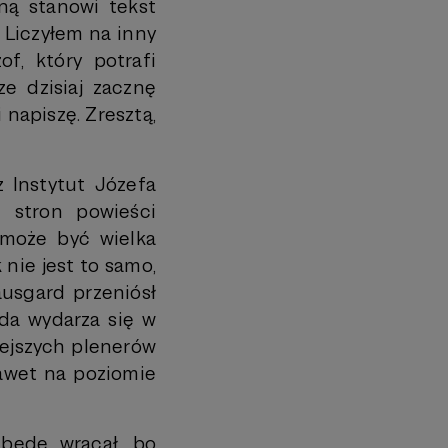
ą stanowi tekst
 Liczyłem na inny
of, który potrafi
ze dzisiaj zacznę
i napiszę. Zresztą,
z Instytut Józefa
e stron powieści
 może być wielka
 nie jest to samo,
ausgard przeniósł
ada wydarza się w
tejszych plenerów
nawet na poziomie
 będę wracał, bo