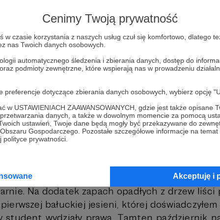
ncji. W odpowiedzi nagrywam bezwstydnie długi 
Cenimy Twoją prywatność
ardom stosowanym w nagrywkach z Radkiem. Cz
hce tego słuchać? Mimo jej gorących zapewnień, 
w czasie korzystania z naszych usług czuł się komfortowo, dlatego te
zez nas Twoich danych osobowych.
ewności. Nie zostałem nauczony tego, że ktoś
ologii automatycznego śledzenia i zbierania danych, dostęp do inform
zególnie dużo uwagi. Mam w sobie fałszywą sk
 oraz podmioty zewnętrzne, które wspierają nas w prowadzeniu dział
bą głowy”. Wewnętrzną sprzeczność pomiędzy t
ądające, a tym, czego źródłem jest sa
oje preferencje dotyczące zbierania danych osobowych, wybierz op
. Tak czy inaczej Justa poprawia swój tom wiersz
ofać w USTAWIENIACH ZAAWANSOWANYCH, gdzie jest także opisane Tw
ym, że i ja mam pewne obowiązki związane ze 
a przetwarzania danych, a także w dowolnym momencie za pomocą usta
 Twoich ustawień, Twoje dane będą mogły być przekazywane do zewnę
órej nie bardzo mam ochotę zaglądać, ale zdaje s
go Obszaru Gospodarczego. Pozostałe szczegółowe informacje na temat
 polityce prywatności.
pchnąć kwestie wydawnicze chociaż odrobinę do 
ót łaskawej aury. Słonecznie i ciepło. Po raz pi
ansowane
Akceptuję i 
to październik, a to jest miesiąc, który w tej czę
arnie. Na dodatek zapach opadłych z drzew liści
ierwszej bałuckiej jesieni, której doświadczyłem
 student wydziały prawa. Tamten październik n