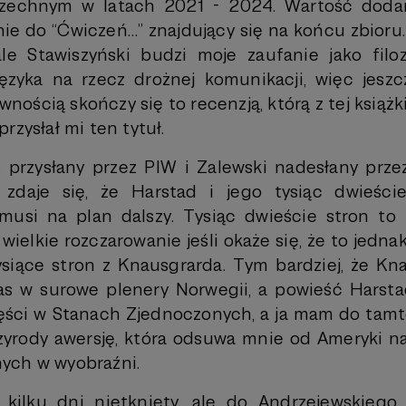
zechnym w latach 2021 - 2024. Wartość dodan
nie do “Ćwiczeń…” znajdujący się na końcu zbioru.
 ale Stawiszyński budzi moje zaufanie jako filoz
zyka na rzecz drożnej komunikacji, więc jeszc
wnością skończy się to recenzją, którą z tej książk
rzysłał mi ten tytuł.
przysłany przez PIW i Zalewski nadesłany prze
 zdaje się, że Harstad i jego tysiąc dwieści
musi na plan dalszy. Tysiąc dwieście stron to
 wielkie rozczarowanie jeśli okaże się, że to jednak
iące stron z Knausgrarda. Tym bardziej, że Kn
as w surowe plenery Norwegii, a powieść Harst
ęści w Stanach Zjednoczonych, a ja mam do tam
rzyrody awersję, która odsuwa mnie od Ameryki 
ych w wyobraźni.
 kilku dni nietknięty, ale do Andrzejewskiego