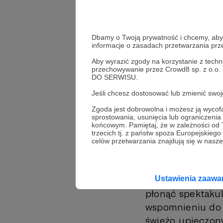
audiokoresponde
dorównuje stand
cierpliwie, bo c
Dbamy o Twoją prywatność i chcemy, abyś 
informacje o zasadach przetwarzania pr
wiem. Nie mam p
Aby wyrazić zgody na korzystanie z techn
poświęca mi szc
przechowywanie przez Crowd8 sp. z o.o.
“zawracania so
DO SERWISU.
bezwstydnie ż
Jeśli chcesz dostosować lub zmienić sw
(powściągliwość?)
Zgoda jest dobrowolna i możesz ją wyc
przypomina o t
sprostowania, usunięcia lub ograniczeni
końcowym. Pamiętaj, że w zależności od
wierszami, do kt
trzecich tj. z państw spoza Europejskie
celów przetwarzania znajdują się w naszej
tego jeśli chce 
Od dwóch dni powr
Ustawienia zaaw
zapala się na zło
płonąć spektakul
wspomnieniu do p
świeżo upieczony