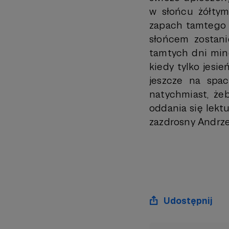
w słońcu żółtym
zapach tamtego p
słońcem zostan
tamtych dni minę
kiedy tylko jesi
jeszcze na spa
natychmiast, ż
oddania się lekt
zazdrosny Andrze
Udostępnij