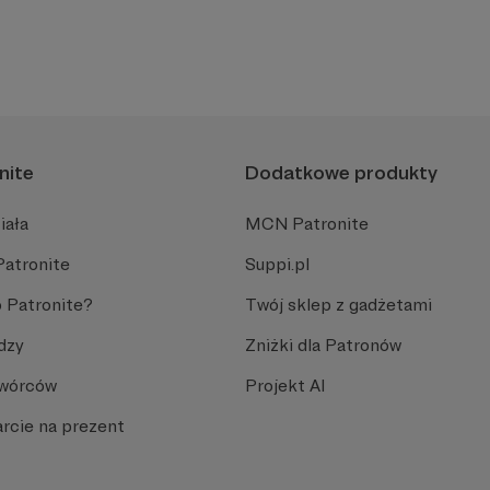
nite
Dodatkowe produkty
iała
MCN Patronite
Patronite
Suppi.pl
 Patronite?
Twój sklep z gadżetami
dzy
Zniżki dla Patronów
Twórców
Projekt AI
rcie na prezent