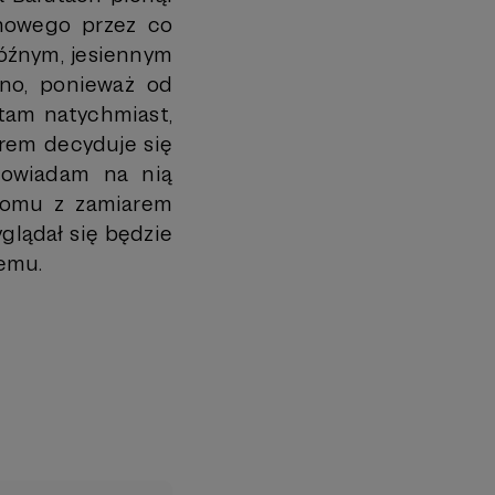
 nowego przez co
późnym, jesiennym
no, ponieważ od
 tam natychmiast,
orem decyduje się
powiadam na nią
domu z zamiarem
glądał się będzie
temu.