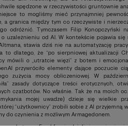
chwile spędzone w rzeczywistości gruntownie ana
 miejsce to mogliśmy mieć przynajmniej pewność
ie, a granica między tym co rzeczywiste i nierzec
go odróżnić. Tymczasem Filip Konopczyński n
ę o uzależnieniu od AI. W kontekście pojawia się 
ltmana, stawia dziś nie na automatyzację pracy
, a to dlatego, że “po sierpniowej aktualizacji 
cy mówili o „utratcie więzi” z botem i emocjona
enAI przywróciło elementy dające poczucie ci
ego zużycia mocy obliczeniowej. W paździer
niła” zasady dotyczące treści erotycznych, otw
nych czatbotów. No właśnie. Tak że na moich oc
umykania mojej uwadze) dzieje się wielkie pr
tórej “użytkownicy” zrobili sobie z AI przyjemną
y do czynienia z możliwym Armagedonem.
 z pobytu we Frankfurcie dzieli się wrażeniami