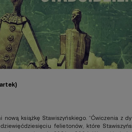
artek)
i nową książkę Stawiszyńskiego. “Ćwiczenia z d
dziewięćdziesięciu felietonów, które Stawiszyń