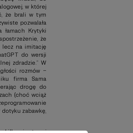
logowej, w której
, że brali w tym
zywiste pozwalała
a łamach Krytyki
spostrzeżenie, że
 lecz na imitację
ChatGPT do wersji
lnej zdradzie.” W
ągłości rozmów –
niku firma Sama
ierając drogę do
zach (choć wciąż
zeprogramowanie
 w dotyku zabawkę,
 w kilkuminutowej