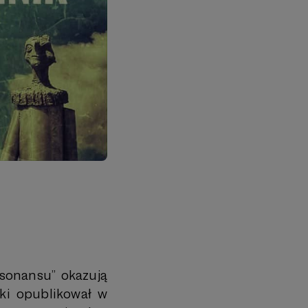
ysonansu” okazują
ski opublikował w