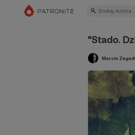
"Stado. Dz
Marcin Zegad