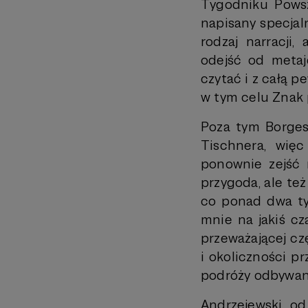
Tygodniku Pows
napisany specjal
rodzaj narracji,
odejść od metaję
czytać i z całą pe
w tym celu Znak p
Poza tym Borges 
Tischnera, więc
ponownie zejść 
przygoda, ale też
co ponad dwa tys
mnie na jakiś cz
przeważającej cz
i okoliczności p
podróży odbywan
Andrzejewski od