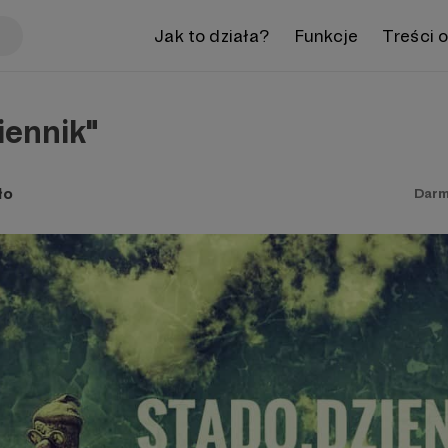
Jak to działa?
Funkcje
Treści 
iennik"
ło
Darm