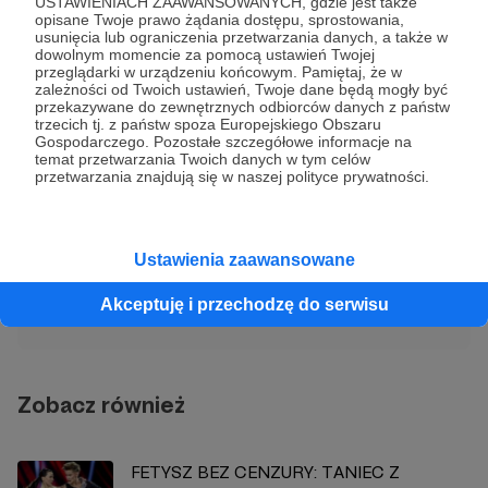
USTAWIENIACH ZAAWANSOWANYCH, gdzie jest także
opisane Twoje prawo żądania dostępu, sprostowania,
Bartek Fetysz
felieton
książka
pisanie
praca
usunięcia lub ograniczenia przetwarzania danych, a także w
dowolnym momencie za pomocą ustawień Twojej
przeglądarki w urządzeniu końcowym. Pamiętaj, że w
zależności od Twoich ustawień, Twoje dane będą mogły być
Udostępnij
przekazywane do zewnętrznych odbiorców danych z państw
trzecich tj. z państw spoza Europejskiego Obszaru
Gospodarczego. Pozostałe szczegółowe informacje na
temat przetwarzania Twoich danych w tym celów
przetwarzania znajdują się w naszej polityce prywatności.
Bartek Fetysz
Ustawienia zaawansowane
Zobacz profil autora
Akceptuję i przechodzę do serwisu
Zobacz również
FETYSZ BEZ CENZURY: TANIEC Z