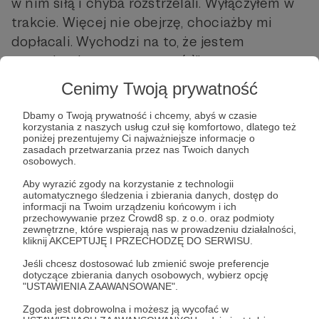
w nim siłą i chyba rozstrzelali. Wyłączyłem w
trakcie. Więcej nie obejrzę, chociażby mi
dopłacali. Wychodzi na to, że jestem
normalny. I tu mam zgrzyt (...)".
Cenimy Twoją prywatność
Dbamy o Twoją prywatność i chcemy, abyś w czasie
korzystania z naszych usług czuł się komfortowo, dlatego też
poniżej prezentujemy Ci najważniejsze informacje o
zasadach przetwarzania przez nas Twoich danych
osobowych.
Aby wyrazić zgody na korzystanie z technologii
Post dostępny tylko dla Patronów
automatycznego śledzenia i zbierania danych, dostęp do
informacji na Twoim urządzeniu końcowym i ich
przechowywanie przez Crowd8 sp. z o.o. oraz podmioty
Aby zobaczyć ten materiał musisz być zalogowany
zewnętrzne, które wspierają nas w prowadzeniu działalności,
kliknij AKCEPTUJĘ I PRZECHODZĘ DO SERWISU.
Zostań Patronem
Jeśli chcesz dostosować lub zmienić swoje preferencje
dotyczące zbierania danych osobowych, wybierz opcję
"USTAWIENIA ZAAWANSOWANE".
Zaloguj się
Zgoda jest dobrowolna i możesz ją wycofać w